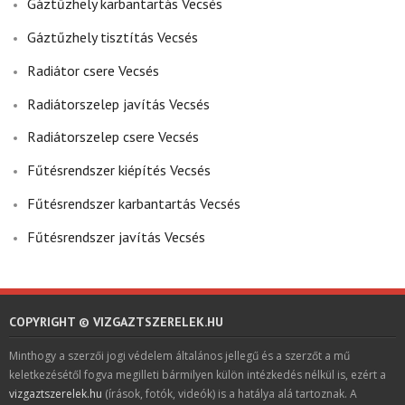
Gáztűzhely karbantartás Vecsés
Gáztűzhely tisztítás Vecsés
Radiátor csere Vecsés
Radiátorszelep javítás Vecsés
Radiátorszelep csere Vecsés
Fűtésrendszer kiépítés Vecsés
Fűtésrendszer karbantartás Vecsés
Fűtésrendszer javítás Vecsés
COPYRIGHT © VIZGAZTSZERELEK.HU
Minthogy a szerzői jogi védelem általános jellegű és a szerzőt a mű
keletkezésétől fogva megilleti bármilyen külön intézkedés nélkül is, ezért a
vizgaztszerelek.hu
(írások, fotók, videók) is a hatálya alá tartoznak. A