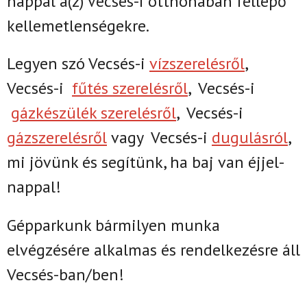
nappal
a(z)
Vecsés-i
otthonában fellépő
kellemetlenségekre.
Legyen szó Vecsés-i
vízszerelésről
,
Vecsés-i
fűtés szerelésről
,
Vecsés-i
gázkészülék szerelésről
,
Vecsés-i
gázszerelésről
vagy
Vecsés-i
dugulásról
,
mi jövünk és segítünk, ha baj van éjjel-
nappal!
Gépparkunk bármilyen munka
elvégzésére alkalmas és rendelkezésre áll
Vecsés-ban/ben!