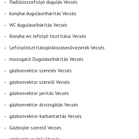
Padlóösszefolyó dugulás Vecsés
konyhai duguláselhárítás Vecsés
WC duguláselhárítás Vecsés
Konyha wc lefolyó tisztítása. Vecsés
Lefolyótisztításspirálozásesővezeték Vecsés
mosogató Duguláselhárítás Vecsés
gázkonvektor szerelés Vecsés
gázkonvektor szerelő Vecsés
gázkonvektor javítás Vecsés
gázkonvektor átvizsgálás Vecsés
gázkonvektor-karbantartás Vecsés
Gázbojler szerelő Vecsés
gázkazán javítás Vecsés