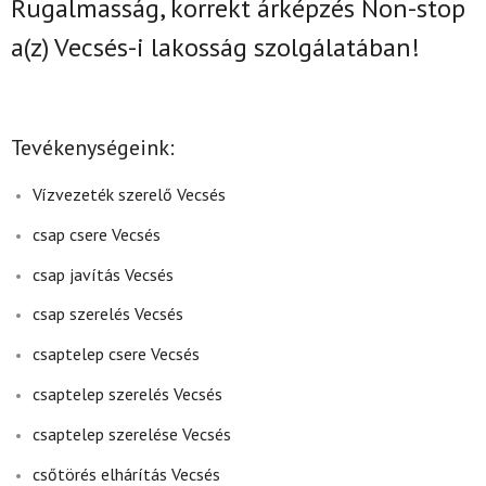
Rugalmasság, korrekt árképzés Non-stop
a(z)
Vecsés-i lakosság szolgálatában!
Tevékenységeink:
Vízvezeték szerelő Vecsés
csap csere Vecsés
csap javítás Vecsés
csap szerelés Vecsés
csaptelep csere Vecsés
csaptelep szerelés Vecsés
csaptelep szerelése Vecsés
csőtörés elhárítás Vecsés