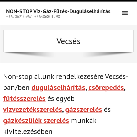
Skip
to
NON-STOP Víz-Gáz-Fűtés-Duguláselhárítás
content
+36206210967 - +36306801290
Vecsés
Non-stop állunk rendelkezésére Vecsés-
ban/ben
duguláselhárítás
,
csőrepedés
,
fűtésszerelés
és egyéb
vízvezetékszerelés
,
gázszerelés
és
gázkészülék szerelés
munkák
kivitelezésében