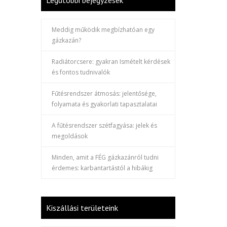
Legutóbbi bejegyzések
Meddig működik megbízhatóan egy
gázkazán?
Radiátorcsere: gyakran Ismételt kérdések
és fontos tudnivalók
Fűtésrendszer átmosás: jelentősége,
folyamata és gyakorlati tapasztalatai
A fűtésrendszer szétfagyása: jelek és
megoldások
Minden, amit a FÉG gázkazánról tudni
érdemes: karbantartástól a hibákig
Kiszállási területeink