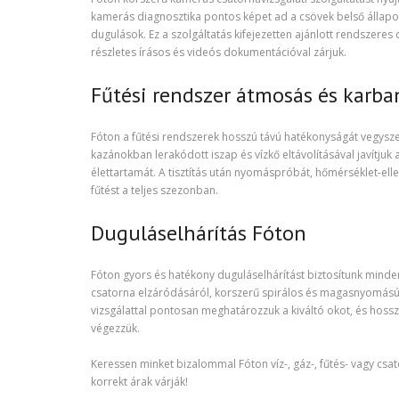
kamerás diagnosztika pontos képet ad a csövek belső állapo
dugulások. Ez a szolgáltatás kifejezetten ajánlott rendszeres d
részletes írásos és videós dokumentációval zárjuk.
Fűtési rendszer átmosás és karba
Fóton a fűtési rendszerek hosszú távú hatékonyságát vegysze
kazánokban lerakódott iszap és vízkő eltávolításával javítju
élettartamát. A tisztítás után nyomáspróbát, hőmérséklet-ell
fűtést a teljes szezonban.
Duguláselhárítás Fóton
Fóton gyors és hatékony duguláselhárítást biztosítunk minde
csatorna elzáródásáról, korszerű spirálos és magasnyomású
vizsgálattal pontosan meghatározzuk a kiváltó okot, és hossz
végezzük.
Keressen minket bizalommal Fóton víz-, gáz-, fűtés- vagy cs
korrekt árak várják!