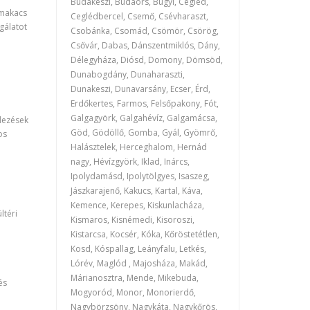
Budakeszi, Budaörs, Bugyi, Cegléd,
 makacs
Ceglédbercel, Csemő, Csévharaszt,
sgálatot
Csobánka, Csomád, Csömör, Csörög,
Csővár, Dabas, Dánszentmiklós, Dány,
Délegyháza, Diósd, Domony, Dömsöd,
Dunabogdány, Dunaharaszti,
Dunakeszi, Dunavarsány, Ecser, Érd,
Erdőkertes, Farmos, Felsőpakony, Fót,
Galgagyörk, Galgahévíz, Galgamácsa,
ndezések
Göd, Gödöllő, Gomba, Gyál, Gyömrő,
os
Halásztelek, Herceghalom, Hernád
nagy, Hévízgyörk, Iklad, Inárcs,
Ipolydamásd, Ipolytölgyes, Isaszeg,
Jászkarajenő, Kakucs, Kartal, Káva,
Kemence, Kerepes, Kiskunlacháza,
ltéri
Kismaros, Kisnémedi, Kisoroszi,
Kistarcsa, Kocsér, Kóka, Kőröstetétlen,
Kosd, Kóspallag, Leányfalu, Letkés,
Lórév, Maglód , Majosháza, Makád,
Márianosztra, Mende, Mikebuda,
és
Mogyoród, Monor, Monorierdő,
Nagybörzsöny, Nagykáta, Nagykőrös,