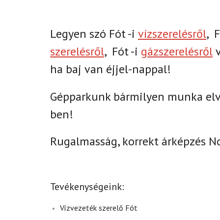
Legyen szó Fót -i
vízszerelésről
,
F
szerelésről
,
Fót -i
gázszerelésről
v
ha baj van éjjel-nappal!
Gépparkunk bármilyen munka elvég
ben!
Rugalmasság, korrekt árképzés N
Tevékenységeink:
Vízvezeték szerelő Fót