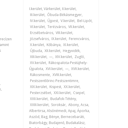
I.kerület, Várkerület, II.kerület,
III.kerület, Óbuda-Békásmegyer,
IV.kerület, Újpest, V.kerület, Bel-Lipót,
VI.kerület, Terézváros, VII.kerület,
Erzsébetváros, VIII.kerület,
Józsefváros, IX.kerület, Ferencváros,
precízen
lamint
X.kerület, Kőbánya, XI.kerület,
s
Újbuda, XII.kerület, Hegyvidék,
XIII.kerület, —, XIV.kerület, Zugló,
XV.kerület, Rákospalota-Pestújhely-
Újpalota, XVI.kerület, —, XVII.kerület,
Rákosmente, XVIII.kerület,
Pestszentlőrinc-Pestszentimre,
,
XIX.kerület, Kispest, XX.kerület,
k,
Pesterzsébet, XXI.kerület, Csepel,
XXII.kerület, Budafok-Tétény,
XXIII.kerület, Soroksár, Abony, Acsa,
Albertirsa, Alsónémedi, Apaj, Áporka,
Aszód, Bag, Bénye, Bernecebaráti,
Biatorbágy, Budajenő, Budakalász,