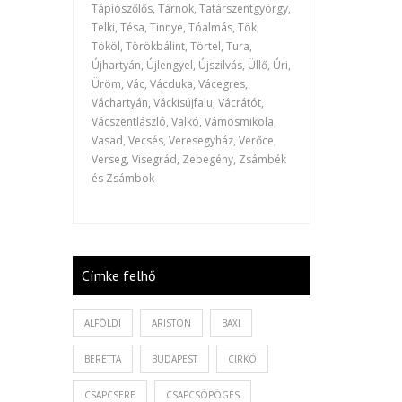
Tápiószőlős, Tárnok, Tatárszentgyörgy,
Telki, Tésa, Tinnye, Tóalmás, Tök,
Tököl, Törökbálint, Törtel, Tura,
Újhartyán, Újlengyel, Újszilvás, Üllő, Úri,
Üröm, Vác, Vácduka, Vácegres,
Váchartyán, Váckisújfalu, Vácrátót,
Vácszentlászló, Valkó, Vámosmikola,
Vasad, Vecsés, Veresegyház, Verőce,
Verseg, Visegrád, Zebegény, Zsámbék
és Zsámbok
Címke felhő
ALFÖLDI
ARISTON
BAXI
BERETTA
BUDAPEST
CIRKÓ
CSAPCSERE
CSAPCSÖPÖGÉS