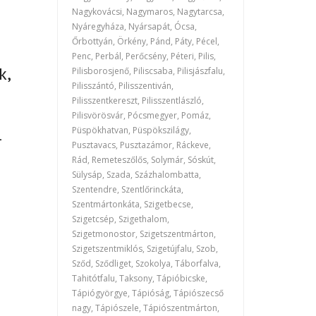
Nagykovácsi, Nagymaros, Nagytarcsa,
Nyáregyháza, Nyársapát, Ócsa,
Őrbottyán, Örkény, Pánd, Páty, Pécel,
Penc, Perbál, Perőcsény, Péteri, Pilis,
k,
Pilisborosjenő, Piliscsaba, Pilisjászfalu,
Pilisszántó, Pilisszentiván,
Pilisszentkereszt, Pilisszentlászló,
Pilisvörösvár, Pócsmegyer, Pomáz,
Püspökhatvan, Püspökszilágy,
-
Pusztavacs, Pusztazámor, Ráckeve,
Rád, Remeteszőlős, Solymár, Sóskút,
Sülysáp, Szada, Százhalombatta,
Szentendre, Szentlőrinckáta,
Szentmártonkáta, Szigetbecse,
Szigetcsép, Szigethalom,
Szigetmonostor, Szigetszentmárton,
Szigetszentmiklós, Szigetújfalu, Szob,
Sződ, Sződliget, Szokolya, Táborfalva,
Tahitótfalu, Taksony, Tápióbicske,
Tápiógyörgye, Tápióság, Tápiószecső
nagy, Tápiószele, Tápiószentmárton,