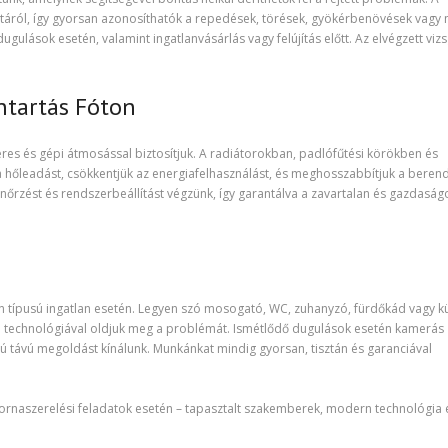
táról, így gyorsan azonosíthatók a repedések, törések, gyökérbenövések vagy
ugulások esetén, valamint ingatlanvásárlás vagy felújítás előtt. Az elvégzett viz
ntartás Fóton
res és gépi átmosással biztosítjuk. A radiátorokban, padlófűtési körökben és
k a hőleadást, csökkentjük az energiafelhasználást, és meghosszabbítjuk a bere
enőrzést és rendszerbeállítást végzünk, így garantálva a zavartalan és gazdaság
n típusú ingatlan esetén. Legyen szó mosogató, WC, zuhanyzó, fürdőkád vagy kü
 technológiával oldjuk meg a problémát. Ismétlődő dugulások esetén kamerás
ú távú megoldást kínálunk. Munkánkat mindig gyorsan, tisztán és garanciával
atornaszerelési feladatok esetén – tapasztalt szakemberek, modern technológia 