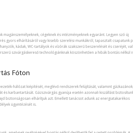
álunk magánszemélyeknek, cégeknek és intézményeknek egyaránt. Legyen szó új
törés gyors elhárításáról vagy kisebb szerelési munkákról, tapasztalt csapatunk 
hanyzók, kádak, WC-tartályok és vízórák szakszerű beszerelését és cseréjét, va
orszerű szivárgáskereső technológiánknak köszönhetően a hibák bontás nélkül i
.
rtás Fóton
vezeték-hálózat kiépítését, meglévő rendszerek felújítását, valamint gázkazánok
át és karbantartását. Gázszivárgás gyanúja esetén azonnali kiszállást biztosítun
jd biztonságosan elhárítjuk azt. Emellett tanácsot adunk az energiatakarékos
élyek ügyintézését is.
unk, amelynek segítségével bontás nélkül deríthetők fel a rejtett problémák. A