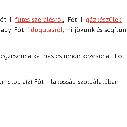
ót -i
fűtés szerelésről
,
Fót -i
gázkészülék
agy
Fót -i
dugulásról
, mi jövünk és segítün
zésére alkalmas és rendelkezésre áll Fót 
on-stop a(z)
Fót -i lakosság szolgálatában!