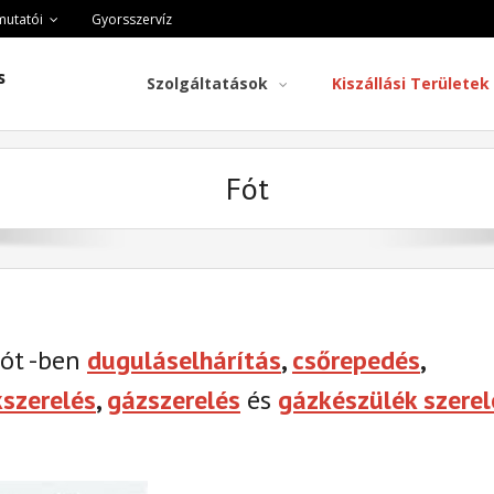
mutatói
Gyorsszervíz
s
Szolgáltatások
Kiszállási Területek
Fót
Fót -ben
duguláselhárítás
,
csőrepedés
,
kszerelés
,
gázszerelés
és
gázkészülék szerel