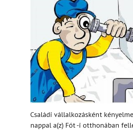
Családi vállalkozásként k
ényelmes
nappal
a(z)
Fót -i
otthonában fell