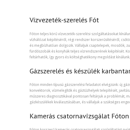
Vízvezeték-szerelés Fót
Fóton teljes körű vízvezeték-szerelési szolgáltatásokat kín
vízhálózat kiépítéséről, régi rendszer korszerűsítéséről, cső
és megbízhatóan dolgozik. Vállaljuk csaptelepek, mosdók, zu
fürdőszobák és konyhák teljes vízrendszerének kiépítését. K
feltárhatók, így gyors és költséghatékony megoldást kínálunk
Gázszerelés és készülék karbanta
Fóton minden típusú gázszerelési feladatot elvégzünk: új gáz
konvektorok, vízmelegítők és gáztűzhelyek telepítését, javítás
műszeres diagnosztikával pontosan feltárjuk a problémát, ma
gázkészülékek kiválasztásában, és vállaljuk a szükséges enged
Kamerás csatornavizsgálat Fóton
Fóton korszerű kamerás csatornavizsgálati szolgáltatást nyújt