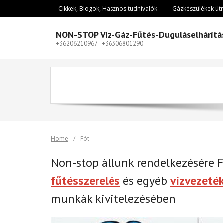
Skip
Cikkek, Blogok, Hasznos tudnivalók
Gázkészülékek út
to
content
NON-STOP Víz-Gáz-Fűtés-Duguláselhárítá
+36206210967 - +36306801290
Home
/
Fót
Non-stop állunk rendelkezésére 
fűtésszerelés
és egyéb
vízvezeté
munkák kivitelezésében