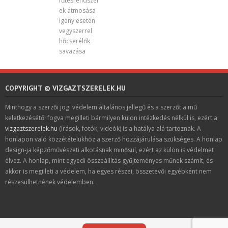
fűtésrendszer
ek átmosása
igény esetén
vegyszerrel
hőcserélők
savazása
COPYRIGHT © VIZGAZTSZERELEK.HU
Minthogy a szerzői jogi védelem általános jellegű és a szerzőt a mű
keletkezésétől fogva megilleti bármilyen külön intézkedés nélkül is, ezért a
vizgaztszerelek.hu
(írások, fotók, videók) is a hatálya alá tartoznak. A
honlapon való közzétételükhöz a szerző hozzájárulása szükséges. A honlap
design-ja képzőművészeti alkotásnak minősül, ezért az külön is védelmet
élvez. A honlap, mint egyedi összeállítás gyűjteményes műnek számít, és
akkor is megilleti a védelem, ha egyes részei, összetevői egyébként nem
részesülhetnének védelemben.