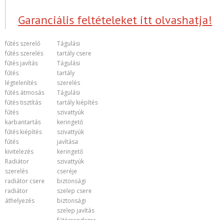
Garanciális feltételeket itt olvashatja!
fűtés szerelő
Tágulási
fűtés szerelés
tartály csere
fűtés javítás
Tágulási
fűtés
tartály
légtelenítés
szerelés
fűtés átmosás
Tágulási
fűtés tisztítás
tartály kiépítés
fűtés
szivattyúk
karbantartás
keringető
fűtés kiépítés
szivattyúk
fűtés
javítása
kivitelezés
keringető
Radiátor
szivattyúk
szerelés
cseréje
radiátor csere
biztonsági
radiátor
szelep csere
áthelyezés
biztonsági
szelep javítás