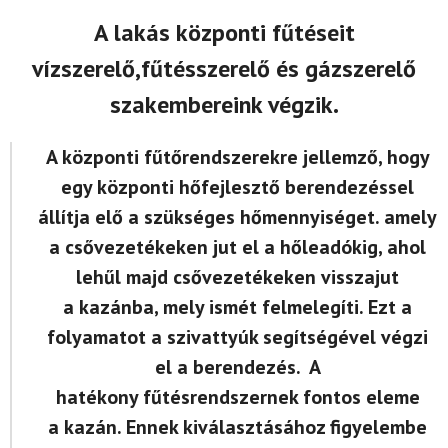
A lakás központi fűtéseit
vízszerelő,fűtésszerelő és gázszerelő
szakembereink végzik.
A központi fűtőrendszerekre jellemző, hogy
egy központi hőfejlesztő berendezéssel
állítja elő a szükséges hőmennyiséget. amely
a csővezetékeken jut el a hőleadókig, ahol
lehűl majd csővezetékeken visszajut
a kazánba, mely ismét felmelegíti. Ezt a
folyamatot a szivattyúk segítségével végzi
el a berendezés. A
hatékony fűtésrendszernek fontos eleme
a kazán. Ennek kiválasztásához figyelembe