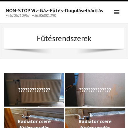
Skip
to
NON-STOP Víz-Gáz-Fűtés-Duguláselhárítás
content
+36206210967 - +36306801290
Fűtésrendszerek
??????????????
??????????????
Radiátor csere
Radiátor csere
fűtésszerelés
fűtésszerelés