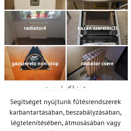
radiator4
kazán szerelés(3)
gazszerelo non-stop
radiátor csere
«
‹
of
3
›
»
Segítséget nyújtunk fűtésrendszerek
karbantartásában, beszabályzásában,
légtelenítésében, átmosásában vagy