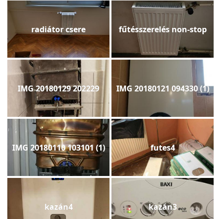
radiátor csere
fűtésszerelés non-stop
IMG 20180129 202229
IMG 20180121 094330 (1)
IMG 20180110 103101 (1)
futes4
kazán4
kazán3