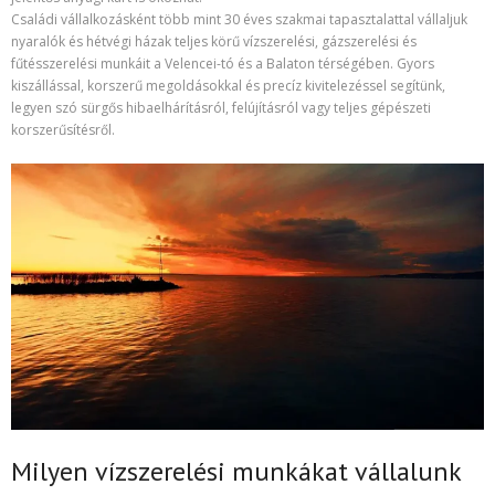
Családi vállalkozásként több mint 30 éves szakmai tapasztalattal vállaljuk
nyaralók és hétvégi házak teljes körű vízszerelési, gázszerelési és
fűtésszerelési munkáit a Velencei-tó és a Balaton térségében. Gyors
kiszállással, korszerű megoldásokkal és precíz kivitelezéssel segítünk,
legyen szó sürgős hibaelhárításról, felújításról vagy teljes gépészeti
korszerűsítésről.
Milyen vízszerelési munkákat vállalunk