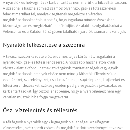
A nyaralók és hétvégi házak karbantartása nem merül ki a hibaelhárításban.
A szezonális használat miatt számos olyan víz-, gáz- és fűtésszerelési
feladat merülhet fel, amelyek segítenek megelőzni a váratlan
meghibásodásokat és biztosítják, hogy ingatlana minden évszakban
biztonságosan és megbízhatóan működjön. Az alábbi szolgáltatásokat a
Velencei-tó és a Balaton térségében található nyaralók számára is vállaljuk.
Nyaralók felkészítése a szezonra
A tavaszi szezon kezdete előtt érdemes teljes körűen átvizsgáltatni a
nyaraló víz-, gáz- és fűtési rendszerét. A hosszabb használaton kívüli
időszak alatt előfordulhatnak szivárgások, tömítetlenségek vagy egyéb
meghibásodások, amelyek elsőre nem mindig láthatók. Ellenőrizzük a
vezetékeket, szerelvényeket, csatlakozásokat, csaptelepeket, bojlereket és
fűtési berendezéseket, szükség esetén pedig elvégezzük a javításokat és
karbantartásokat. Így biztos lehet benne, hogy a nyári pihenést nem egy
váratlan műszaki hiba fogja megzavarni.
Őszi víztelenítés és téliesítés
A téli fagyok a nyaralók egyik legnagyobb ellenségei. Az elfagyott
vízvezetékek, szétrepedt csövek és meghibásodott szerelvények tavasszal