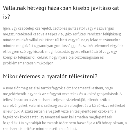
Vállalnak hétvégi házakban kisebb javításokat
is?
Igen. Egy csaptelep cseréjétől, csőtörés javításától vagy vízszivárgás
megszüntetésétől kezdve a teljes víz-, gáz- és fűtési rendszer felújításáig
minden munkát vállalunk. Nincs túl kicsi vagy túl nagy feladat számunkra:
minden megbízást ugyanolyan gondossággal és szakértelemmel végzünk
el. Legyen szó egy kisebb meghibásodás gyors elhárításáról vagy egy
komplex felújításról, célunk, hogy nyaralója biztonságosan és
problémamentesen működjön.
Mikor érdemes a nyaralót téliesíteni?
A nyaralót még az első tartós fagyok előtt érdemes téliesíteni, hogy
megelőzhetők legyenek az elfagyott vezetékek és a költséges javítások. A
téliesítés során a vízrendszert teljesen víztelenítjük, ellenőrizzük a
szerelvényeket, valamint szükség esetén a bojlert és a külső vízvezetékeket
is leürítjük. A szakszerűen elvégzett víztelenítés jelentősen csökkenti a
fagykárok kockázatát, így tavasszal nem kellemetlen meglepetések
fogadják. Ha nyaralóját hosszabb időre nem használja a téli hónapokban, a
rendszer téliesítése minden esetben ajánlott.