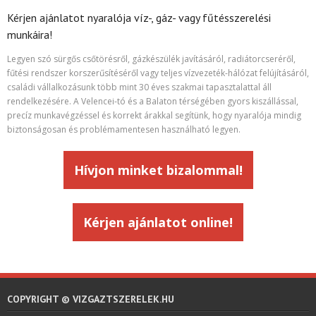
Kérjen ajánlatot nyaralója víz-, gáz- vagy fűtésszerelési
munkáira!
Legyen szó sürgős csőtörésről, gázkészülék javításáról, radiátorcseréről,
fűtési rendszer korszerűsítéséről vagy teljes vízvezeték-hálózat felújításáról,
családi vállalkozásunk több mint 30 éves szakmai tapasztalattal áll
rendelkezésére. A Velencei-tó és a Balaton térségében gyors kiszállással,
precíz munkavégzéssel és korrekt árakkal segítünk, hogy nyaralója mindig
biztonságosan és problémamentesen használható legyen.
Hívjon minket bizalommal!
Kérjen ajánlatot online!
COPYRIGHT © VIZGAZTSZERELEK.HU