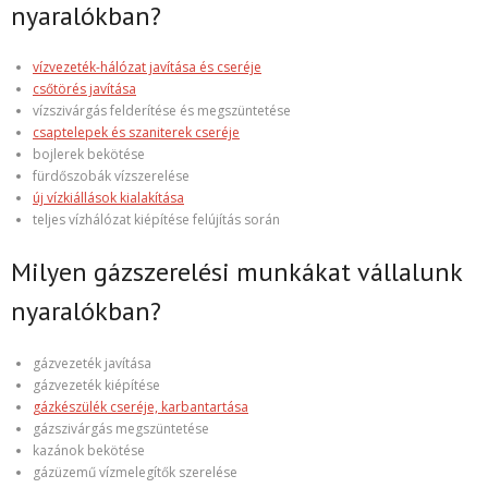
nyaralókban?
vízvezeték-hálózat javítása és cseréje
csőtörés javítása
vízszivárgás felderítése és megszüntetése
csaptelepek és szaniterek cseréje
bojlerek bekötése
fürdőszobák vízszerelése
új vízkiállások kialakítása
teljes vízhálózat kiépítése felújítás során
Milyen gázszerelési munkákat vállalunk
nyaralókban?
gázvezeték javítása
gázvezeték kiépítése
gázkészülék cseréje, karbantartása
gázszivárgás megszüntetése
kazánok bekötése
gázüzemű vízmelegítők szerelése