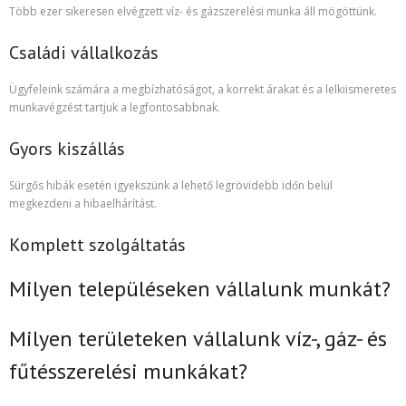
Több ezer sikeresen elvégzett víz- és gázszerelési munka áll mögöttünk.
Családi vállalkozás
Ügyfeleink számára a megbízhatóságot, a korrekt árakat és a lelkiismeretes
munkavégzést tartjuk a legfontosabbnak.
Gyors kiszállás
Sürgős hibák esetén igyekszünk a lehető legrövidebb időn belül
megkezdeni a hibaelhárítást.
Komplett szolgáltatás
Milyen településeken vállalunk munkát?
Milyen területeken vállalunk víz-, gáz- és
fűtésszerelési munkákat?