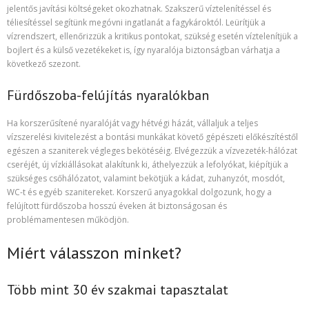
jelentős javítási költségeket okozhatnak. Szakszerű víztelenítéssel és
téliesítéssel segítünk megóvni ingatlanát a fagykároktól. Leürítjük a
vízrendszert, ellenőrizzük a kritikus pontokat, szükség esetén víztelenítjük a
bojlert és a külső vezetékeket is, így nyaralója biztonságban várhatja a
következő szezont.
Fürdőszoba-felújítás nyaralókban
Ha korszerűsítené nyaralóját vagy hétvégi házát, vállaljuk a teljes
vízszerelési kivitelezést a bontási munkákat követő gépészeti előkészítéstől
egészen a szaniterek végleges bekötéséig. Elvégezzük a vízvezeték-hálózat
cseréjét, új vízkiállásokat alakítunk ki, áthelyezzük a lefolyókat, kiépítjük a
szükséges csőhálózatot, valamint bekötjük a kádat, zuhanyzót, mosdót,
WC-t és egyéb szanitereket. Korszerű anyagokkal dolgozunk, hogy a
felújított fürdőszoba hosszú éveken át biztonságosan és
problémamentesen működjön.
Miért válasszon minket?
Több mint 30 év szakmai tapasztalat