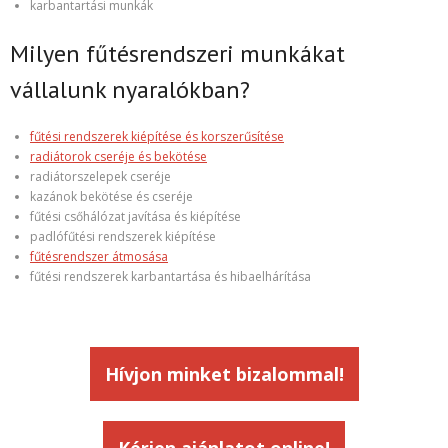
karbantartási munkák
Milyen fűtésrendszeri munkákat
vállalunk nyaralókban?
fűtési rendszerek kiépítése és korszerűsítése
radiátorok cseréje és bekötése
radiátorszelepek cseréje
kazánok bekötése és cseréje
fűtési csőhálózat javítása és kiépítése
padlófűtési rendszerek kiépítése
fűtésrendszer átmosása
fűtési rendszerek karbantartása és hibaelhárítása
Hívjon minket bizalommal!
Kérjen ajánlatot online!