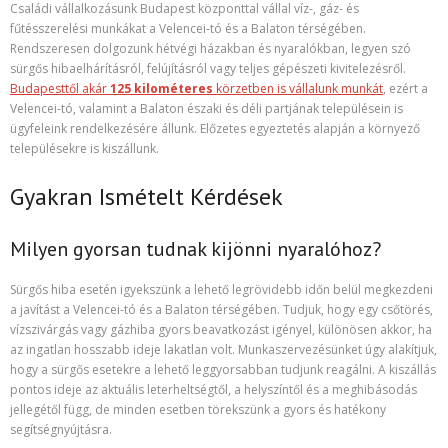
Családi vállalkozásunk Budapest központtal vállal víz-, gáz- és
fűtésszerelési munkákat a Velencei-tó és a Balaton térségében.
Rendszeresen dolgozunk hétvégi házakban és nyaralókban, legyen szó
sürgős hibaelhárításról, felújításról vagy teljes gépészeti kivitelezésről.
Budapesttől akár
125 kilométeres
körzetben is vállalunk munkát
, ezért a
Velencei-tó, valamint a Balaton északi és déli partjának településein is
ügyfeleink rendelkezésére állunk. Előzetes egyeztetés alapján a környező
településekre is kiszállunk.
Gyakran Ismételt Kérdések
Milyen gyorsan tudnak kijönni nyaralóhoz?
Sürgős hiba esetén igyekszünk a lehető legrövidebb időn belül megkezdeni
a javítást a Velencei-tó és a Balaton térségében. Tudjuk, hogy egy csőtörés,
vízszivárgás vagy gázhiba gyors beavatkozást igényel, különösen akkor, ha
az ingatlan hosszabb ideje lakatlan volt. Munkaszervezésünket úgy alakítjuk,
hogy a sürgős esetekre a lehető leggyorsabban tudjunk reagálni. A kiszállás
pontos ideje az aktuális leterheltségtől, a helyszíntől és a meghibásodás
jellegétől függ, de minden esetben törekszünk a gyors és hatékony
segítségnyújtásra.