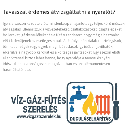
Tavasszal érdemes átvizsgáltatni a nyaralót?
Igen, a szezon kezdete előtt mindenképpen ajánlott egy teljes körű műszaki
átvizsgálás. Ellenőrizzük a vízvezetékeket, csatlakozásokat, csaptelepeket,
bojlereket, gázkészülékeket és a fűtési rendszert, hogy még a használat
előtt kiderüljenek az esetleges hibák. A tél folyamán kialakult szivárgások,
tömítetlenségek vagy egyéb meghibásodások így időben javíthatók,
elkerülve a nagyobb károkat és a költséges javításokat. Egy szezon előtti
ellenőrzéssel biztos lehet benne, hogy nyaralója a tavaszi és nyári
időszakban biztonságosan, megbízhatóan és problémamentesen
használható lesz.