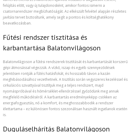
felújítás előtt, vagy új tulajdonosként, amikor fontos ismerni a
csatornarendszer megbízhatóságát. Az elkészült felvétel alapján részletes
javítási tervet biztosítunk, amely segít a pontos és költséghatékony
beavatkozásban.
Fűtési rendszer tisztítása és
karbantartása Balatonvilágoson
Balatonvilágoson a fűtési rendszerek tisztítását és karbantartását korszerű
gépi átmosással végezzük. A vízkő, iszap és egyéb szennyeződések
jelentősen rontják a fűtés hatásfokát, és hosszabb távon a kazán
meghibásodásához vezethetnek. A tisztítás során vegyszeres kezeléssel és
cirkulációs szivattyúval tisztítjuk meg a teljes rendszert, majd
nyomáspróbával és hőmérséklet-ellenőrzéssel győződünk meg annak
megfelelő működéséről. A karbantartás eredményeképp csökken az
energiafogyasztás, nő a komfort, és meghosszabbodik a rendszer
élettartama – ez különösen fontos szezonálisan használt ingatlanok esetén
is.
Duguláselhárítás Balatonvilágoson