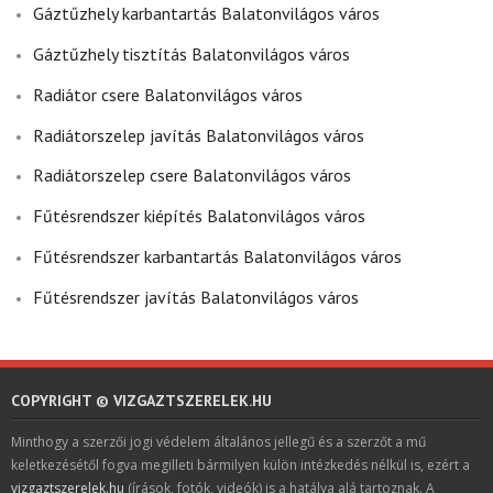
Gáztűzhely karbantartás Balatonvilágos város
Gáztűzhely tisztítás Balatonvilágos város
Radiátor csere Balatonvilágos város
Radiátorszelep javítás Balatonvilágos város
Radiátorszelep csere Balatonvilágos város
Fűtésrendszer kiépítés Balatonvilágos város
Fűtésrendszer karbantartás Balatonvilágos város
Fűtésrendszer javítás Balatonvilágos város
COPYRIGHT © VIZGAZTSZERELEK.HU
Minthogy a szerzői jogi védelem általános jellegű és a szerzőt a mű
keletkezésétől fogva megilleti bármilyen külön intézkedés nélkül is, ezért a
vizgaztszerelek.hu
(írások, fotók, videók) is a hatálya alá tartoznak. A