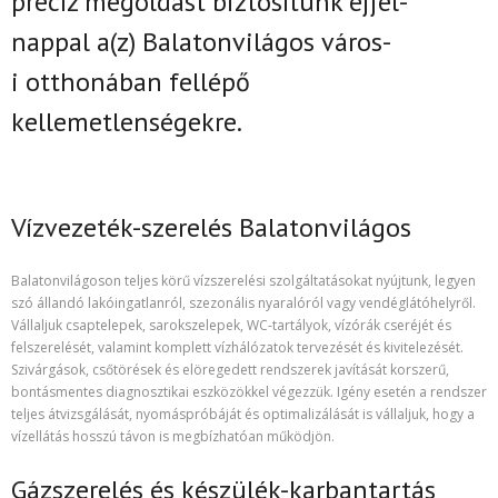
precíz megoldást biztosítunk
éjjel-
nappal
a(z)
Balatonvilágos város-
i
otthonában fellépő
kellemetlenségekre.
Vízvezeték-szerelés Balatonvilágos
Balatonvilágoson teljes körű vízszerelési szolgáltatásokat nyújtunk, legyen
szó állandó lakóingatlanról, szezonális nyaralóról vagy vendéglátóhelyről.
Vállaljuk csaptelepek, sarokszelepek, WC-tartályok, vízórák cseréjét és
felszerelését, valamint komplett vízhálózatok tervezését és kivitelezését.
Szivárgások, csőtörések és elöregedett rendszerek javítását korszerű,
bontásmentes diagnosztikai eszközökkel végezzük. Igény esetén a rendszer
teljes átvizsgálását, nyomáspróbáját és optimalizálását is vállaljuk, hogy a
vízellátás hosszú távon is megbízhatóan működjön.
Gázszerelés és készülék-karbantartás