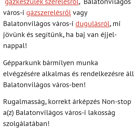
gázkészülék szerelésről
,
Balatonvilágos
város-i
gázszerelésről
vagy
Balatonvilágos város-i
dugulásról
, mi
jövünk és segítünk, ha baj van éjjel-
nappal!
Gépparkunk bármilyen munka
elvégzésére alkalmas és rendelkezésre áll
Balatonvilágos város-ben!
Rugalmasság, korrekt árképzés Non-stop
a(z)
Balatonvilágos város-i lakosság
szolgálatában!