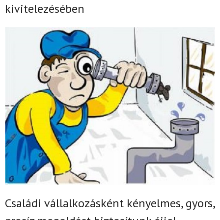
kivitelezésében
Családi vállalkozásként k
ényelmes, gyors,