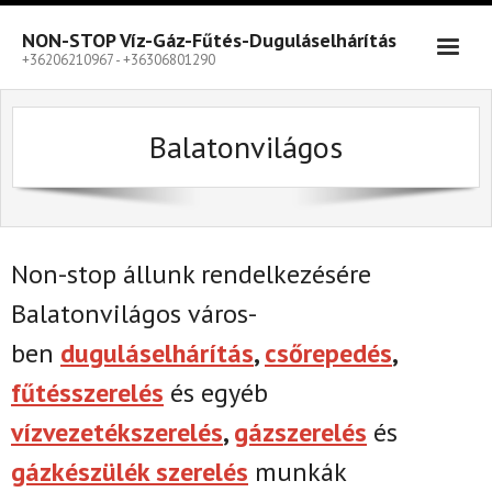
Skip
to
NON-STOP Víz-Gáz-Fűtés-Duguláselhárítás
content
+36206210967 - +36306801290
Balatonvilágos
Non-stop állunk rendelkezésére
Balatonvilágos város-
ben
duguláselhárítás
,
csőrepedés
,
fűtésszerelés
és egyéb
vízvezetékszerelés
,
gázszerelés
és
gázkészülék szerelés
munkák