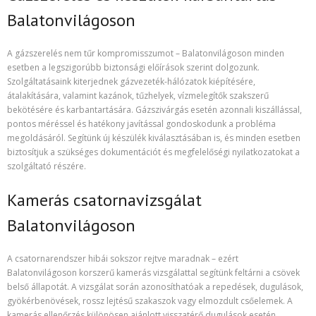
Balatonvilágoson
A gázszerelés nem tűr kompromisszumot – Balatonvilágoson minden
esetben a legszigorúbb biztonsági előírások szerint dolgozunk.
Szolgáltatásaink kiterjednek gázvezeték-hálózatok kiépítésére,
átalakítására, valamint kazánok, tűzhelyek, vízmelegítők szakszerű
bekötésére és karbantartására. Gázszivárgás esetén azonnali kiszállással,
pontos méréssel és hatékony javítással gondoskodunk a probléma
megoldásáról. Segítünk új készülék kiválasztásában is, és minden esetben
biztosítjuk a szükséges dokumentációt és megfelelőségi nyilatkozatokat a
szolgáltató részére.
Kamerás csatornavizsgálat
Balatonvilágoson
A csatornarendszer hibái sokszor rejtve maradnak – ezért
Balatonvilágoson korszerű kamerás vizsgálattal segítünk feltárni a csövek
belső állapotát. A vizsgálat során azonosíthatóak a repedések, dugulások,
gyökérbenövések, rossz lejtésű szakaszok vagy elmozdult csőelemek. A
kamerás ellenőrzés különösen ajánlott visszatérő dugulások esetén,