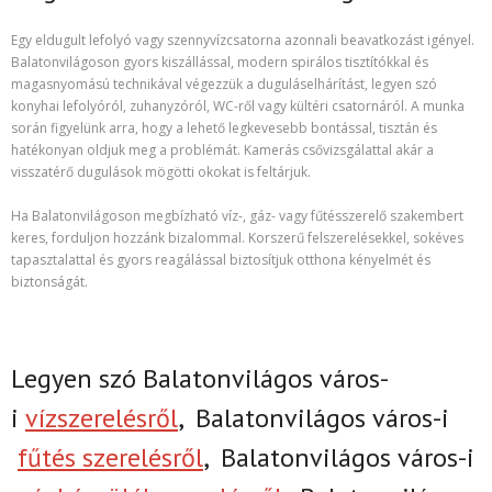
Egy eldugult lefolyó vagy szennyvízcsatorna azonnali beavatkozást igényel.
Balatonvilágoson gyors kiszállással, modern spirálos tisztítókkal és
magasnyomású technikával végezzük a duguláselhárítást, legyen szó
konyhai lefolyóról, zuhanyzóról, WC-ről vagy kültéri csatornáról. A munka
során figyelünk arra, hogy a lehető legkevesebb bontással, tisztán és
hatékonyan oldjuk meg a problémát. Kamerás csővizsgálattal akár a
visszatérő dugulások mögötti okokat is feltárjuk.
Ha Balatonvilágoson megbízható víz-, gáz- vagy fűtésszerelő szakembert
keres, forduljon hozzánk bizalommal. Korszerű felszerelésekkel, sokéves
tapasztalattal és gyors reagálással biztosítjuk otthona kényelmét és
biztonságát.
Legyen szó Balatonvilágos város-
i
vízszerelésről
,
Balatonvilágos város-i
fűtés szerelésről
,
Balatonvilágos város-i