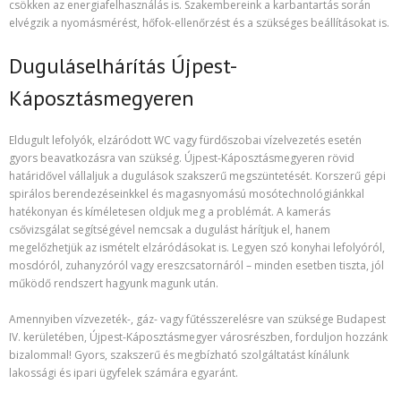
csökken az energiafelhasználás is. Szakembereink a karbantartás során
elvégzik a nyomásmérést, hőfok-ellenőrzést és a szükséges beállításokat is.
Duguláselhárítás Újpest-
Káposztásmegyeren
Eldugult lefolyók, elzáródott WC vagy fürdőszobai vízelvezetés esetén
gyors beavatkozásra van szükség. Újpest-Káposztásmegyeren rövid
határidővel vállaljuk a dugulások szakszerű megszüntetését. Korszerű gépi
spirálos berendezéseinkkel és magasnyomású mosótechnológiánkkal
hatékonyan és kíméletesen oldjuk meg a problémát. A kamerás
csővizsgálat segítségével nemcsak a dugulást hárítjuk el, hanem
megelőzhetjük az ismételt elzáródásokat is. Legyen szó konyhai lefolyóról,
mosdóról, zuhanyzóról vagy ereszcsatornáról – minden esetben tiszta, jól
működő rendszert hagyunk magunk után.
Amennyiben vízvezeték-, gáz- vagy fűtésszerelésre van szüksége Budapest
IV. kerületében, Újpest-Káposztásmegyer városrészben, forduljon hozzánk
bizalommal! Gyors, szakszerű és megbízható szolgáltatást kínálunk
lakossági és ipari ügyfelek számára egyaránt.