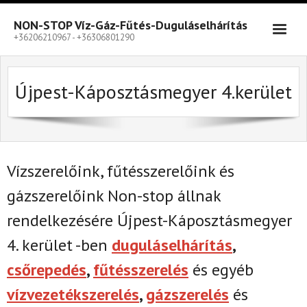
Skip
to
NON-STOP Víz-Gáz-Fűtés-Duguláselhárítás
content
+36206210967 - +36306801290
Újpest-Káposztásmegyer 4.kerület
Vízszerelőink, fűtésszerelőink és
gázszerelőink Non-stop állnak
rendelkezésére Újpest-Káposztásmegyer
4. kerület -ben
duguláselhárítás
,
csőrepedés
,
fűtésszerelés
és egyéb
vízvezetékszerelés
,
gázszerelés
és