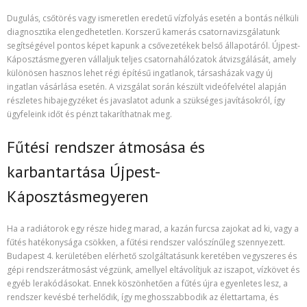
Dugulás, csőtörés vagy ismeretlen eredetű vízfolyás esetén a bontás nélküli
diagnosztika elengedhetetlen. Korszerű kamerás csatornavizsgálatunk
segítségével pontos képet kapunk a csővezetékek belső állapotáról. Újpest-
Káposztásmegyeren vállaljuk teljes csatornahálózatok átvizsgálását, amely
különösen hasznos lehet régi építésű ingatlanok, társasházak vagy új
ingatlan vásárlása esetén. A vizsgálat során készült videófelvétel alapján
részletes hibajegyzéket és javaslatot adunk a szükséges javításokról, így
ügyfeleink időt és pénzt takaríthatnak meg.
Fűtési rendszer átmosása és
karbantartása Újpest-
Káposztásmegyeren
Ha a radiátorok egy része hideg marad, a kazán furcsa zajokat ad ki, vagy a
fűtés hatékonysága csökken, a fűtési rendszer valószínűleg szennyezett.
Budapest 4. kerületében elérhető szolgáltatásunk keretében vegyszeres és
gépi rendszerátmosást végzünk, amellyel eltávolítjuk az iszapot, vízkövet és
egyéb lerakódásokat. Ennek köszönhetően a fűtés újra egyenletes lesz, a
rendszer kevésbé terhelődik, így meghosszabbodik az élettartama, és