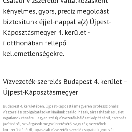
Családi vízszerelői vállalkozásként
k
ényelmes, gyors, precíz megoldást
biztosítunk
éjjel-nappal
a(z)
Újpest-
Káposztásmegyer 4. kerület -
i
otthonában fellépő
kellemetlenségekre.
Vízvezeték-szerelés Budapest 4. kerület –
Újpest-Káposztásmegyer
Budapest 4. kerületében, Újpest-Káposztásmegyeren professzionális
vízszerelési szolgáltatásokat kínálunk családi házak, társasházak és üzleti
ingatlanok részére. Legyen szó új vízvezeték-hálózat kiépítéséről, csőtörés
javításáról, szivárgások megszüntetéséről vagy régi vezetékek
korszerűsítéséről, tapasztalt vízvezeték-szerelő csapatunk gyors és