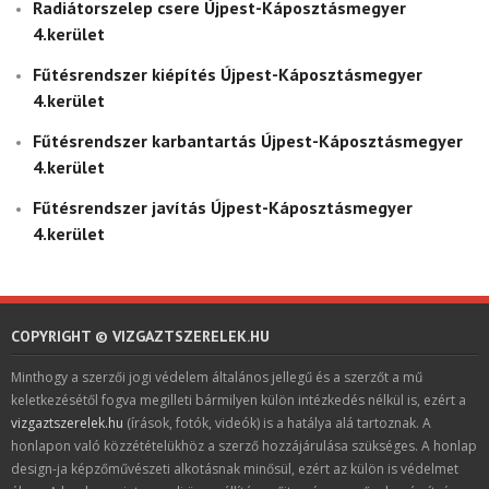
Radiátorszelep csere Újpest-Káposztásmegyer
4.kerület
Fűtésrendszer kiépítés Újpest-Káposztásmegyer
4.kerület
Fűtésrendszer karbantartás Újpest-Káposztásmegyer
4.kerület
Fűtésrendszer javítás Újpest-Káposztásmegyer
4.kerület
COPYRIGHT © VIZGAZTSZERELEK.HU
Minthogy a szerzői jogi védelem általános jellegű és a szerzőt a mű
keletkezésétől fogva megilleti bármilyen külön intézkedés nélkül is, ezért a
vizgaztszerelek.hu
(írások, fotók, videók) is a hatálya alá tartoznak. A
honlapon való közzétételükhöz a szerző hozzájárulása szükséges. A honlap
design-ja képzőművészeti alkotásnak minősül, ezért az külön is védelmet