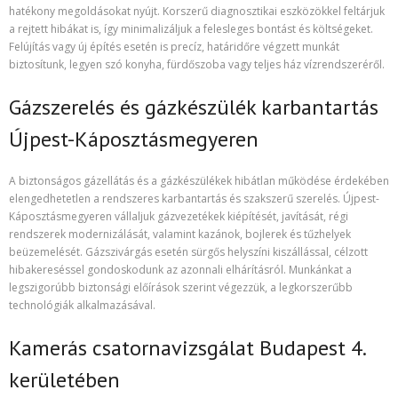
hatékony megoldásokat nyújt. Korszerű diagnosztikai eszközökkel feltárjuk
a rejtett hibákat is, így minimalizáljuk a felesleges bontást és költségeket.
Felújítás vagy új építés esetén is precíz, határidőre végzett munkát
biztosítunk, legyen szó konyha, fürdőszoba vagy teljes ház vízrendszeréről.
Gázszerelés és gázkészülék karbantartás
Újpest-Káposztásmegyeren
A biztonságos gázellátás és a gázkészülékek hibátlan működése érdekében
elengedhetetlen a rendszeres karbantartás és szakszerű szerelés. Újpest-
Káposztásmegyeren vállaljuk gázvezetékek kiépítését, javítását, régi
rendszerek modernizálását, valamint kazánok, bojlerek és tűzhelyek
beüzemelését. Gázszivárgás esetén sürgős helyszíni kiszállással, célzott
hibakereséssel gondoskodunk az azonnali elhárításról. Munkánkat a
legszigorúbb biztonsági előírások szerint végezzük, a legkorszerűbb
technológiák alkalmazásával.
Kamerás csatornavizsgálat Budapest 4.
kerületében