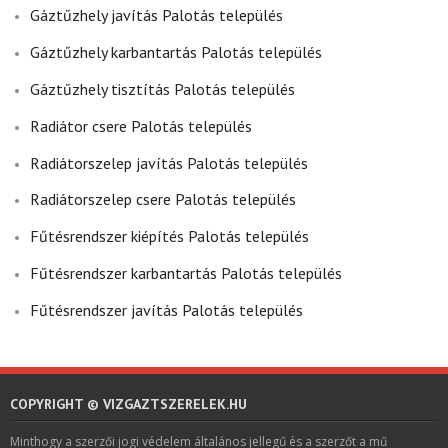
Gáztűzhely javítás Palotás település
Gáztűzhely karbantartás Palotás település
Gáztűzhely tisztítás Palotás település
Radiátor csere Palotás település
Radiátorszelep javítás Palotás település
Radiátorszelep csere Palotás település
Fűtésrendszer kiépítés Palotás település
Fűtésrendszer karbantartás Palotás település
Fűtésrendszer javítás Palotás település
COPYRIGHT © VIZGAZTSZERELEK.HU
Minthogy a szerzői jogi védelem általános jellegű és a szerzőt a mű