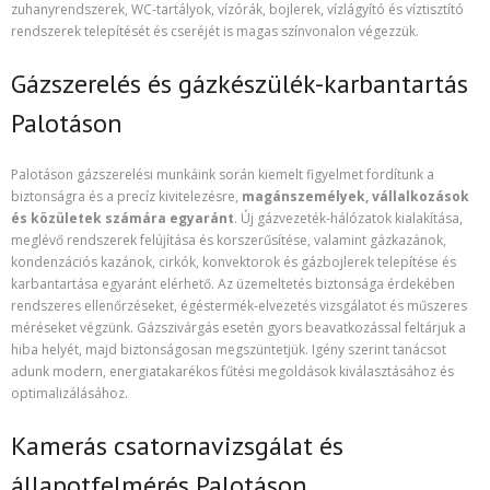
zuhanyrendszerek, WC-tartályok, vízórák, bojlerek, vízlágyító és víztisztító
rendszerek telepítését és cseréjét is magas színvonalon végezzük.
Gázszerelés és gázkészülék-karbantartás
Palotáson
Palotáson gázszerelési munkáink során kiemelt figyelmet fordítunk a
biztonságra és a precíz kivitelezésre,
magánszemélyek, vállalkozások
és közületek számára egyaránt
. Új gázvezeték-hálózatok kialakítása,
meglévő rendszerek felújítása és korszerűsítése, valamint gázkazánok,
kondenzációs kazánok, cirkók, konvektorok és gázbojlerek telepítése és
karbantartása egyaránt elérhető. Az üzemeltetés biztonsága érdekében
rendszeres ellenőrzéseket, égéstermék-elvezetés vizsgálatot és műszeres
méréseket végzünk. Gázszivárgás esetén gyors beavatkozással feltárjuk a
hiba helyét, majd biztonságosan megszüntetjük. Igény szerint tanácsot
adunk modern, energiatakarékos fűtési megoldások kiválasztásához és
optimalizálásához.
Kamerás csatornavizsgálat és
állapotfelmérés Palotáson