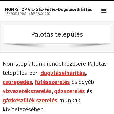
Skip
to
NON-STOP Víz-Gáz-Fűtés-Duguláselhárítás
content
+36206210967 - +36306801290
Palotás település
Non-stop állunk rendelkezésére Palotás
település-ben
duguláselhárítás
,
csőrepedés
,
fűtésszerelés
és egyéb
vízvezetékszerelés
,
gázszerelés
és
gázkészülék szerelés
munkák
kivitelezésében