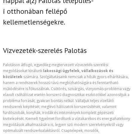
nappal
a(z)
Palotás település-
i
otthonában fellépő
kellemetlenségekre.
Vízvezeték-szerelés Palotás
Palotáson átfogó, egyedileg megtervezett vízvezeték-szerelési
megoldásokat kínálunk
lakossági ügyfelek, vállalkozások és
közületek
számára. Szolgáltatásaink nemcsak a hibák gyors elhárítására,
hanem a rendszerek hosszú távú megbízhatóságára és fenntartható
működésére is fókuszálnak. Csőtörés, szivárgás, víznyomás-probléma vagy
elavult csőhálózat esetén korszerű diagnosztikai eszközökkel azonosítjuk a
probléma forrását, gyakran bontás nélkül. Vállaljuk teljes vízellátó
rendszerek kiépítését, meglévő hálózatok korszerűsítését, valamint
fürdőszobák, konyhák, irodák és intézmények komplett gépészeti
kivitelezését. Kiemelt figyelmet fordítunk a víztakarékos és energiahatékony
megoldások alkalmazására is, legyen szó modern szerelvényekről vagy
optimalizált rendszerkialakításról. Csaptelepek, mosdók,