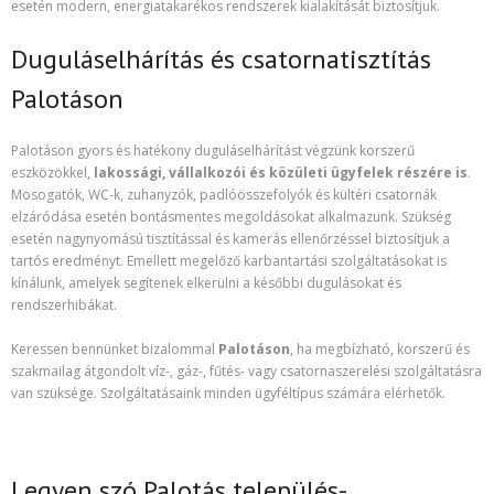
esetén modern, energiatakarékos rendszerek kialakítását biztosítjuk.
Duguláselhárítás és csatornatisztítás
Palotáson
Palotáson gyors és hatékony duguláselhárítást végzünk korszerű
eszközökkel,
lakossági, vállalkozói és közületi ügyfelek részére is
.
Mosogatók, WC-k, zuhanyzók, padlóösszefolyók és kültéri csatornák
elzáródása esetén bontásmentes megoldásokat alkalmazunk. Szükség
esetén nagynyomású tisztítással és kamerás ellenőrzéssel biztosítjuk a
tartós eredményt. Emellett megelőző karbantartási szolgáltatásokat is
kínálunk, amelyek segítenek elkerülni a későbbi dugulásokat és
rendszerhibákat.
Keressen bennünket bizalommal
Palotáson
, ha megbízható, korszerű és
szakmailag átgondolt víz-, gáz-, fűtés- vagy csatornaszerelési szolgáltatásra
van szüksége. Szolgáltatásaink minden ügyféltípus számára elérhetők.
Legyen szó Palotás település-