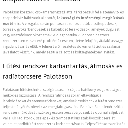
Palotáson korszerű csőkamerás vizsgálattal térképezzük fel a szennyvíz- és
csapadékvíz-hálózatok állapotát,
lakossági és intézményi megbízások
esetén is
.
A vizsgálat során pontosan azonosíthatók a csőrepedések,
törések, gyökérbenövések és különböző lerakódások, amelyek dugulást
vagy visszafolyást okozhatnak. A diagnosztika különösen hasznos
rendszeresen visszatérő problémák esetén, illetve felújítás, átalakítás vagy
ingatlanvásárlás előtt. A felmérésről részletes dokumentációt és szakmai
javaslatot készítünk, amely segíti a célzott és költséghatékony javítást.
Fűtési rendszer karbantartás, átmosás és
radiátorcsere Palotáson
Palotáson fűtéstechnikai szolgáltatásaink célja a hatékony és gazdaságos
működés biztosítása. A rendszerátmosás során eltávolítjuk a
lerakódásokat és szennyeződéseket, amelyek csökkentik a fűtési rendszer
teljesítményét és növelik az energiafogyasztást. Ezt követően ellenőrizzük a
rendszer működését, szükség esetén beszabályozzuk és optimalizáljuk azt.
Vállaljuk radiátorok, szelepek és termosztatikus szabályozók cseréjét,
valamint padlófűtési rendszerek karbantartását is. Teljes fűtéskorszerűsítés