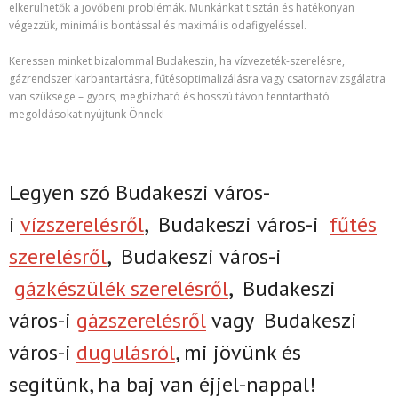
elkerülhetők a jövőbeni problémák. Munkánkat tisztán és hatékonyan
végezzük, minimális bontással és maximális odafigyeléssel.
Keressen minket bizalommal Budakeszin, ha vízvezeték-szerelésre,
gázrendszer karbantartásra, fűtésoptimalizálásra vagy csatornavizsgálatra
van szüksége – gyors, megbízható és hosszú távon fenntartható
megoldásokat nyújtunk Önnek!
Legyen szó Budakeszi város-
i
vízszerelésről
,
Budakeszi város-i
fűtés
szerelésről
,
Budakeszi város-i
gázkészülék szerelésről
,
Budakeszi
város-i
gázszerelésről
vagy
Budakeszi
város-i
dugulásról
, mi jövünk és
segítünk, ha baj van éjjel-nappal!