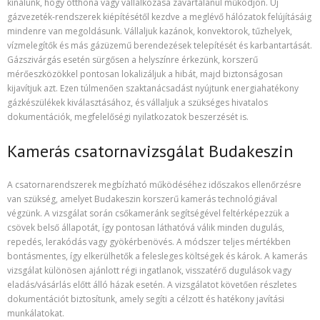
kínálunk, hogy otthona vagy vállalkozása zavartalanul működjön. Új
gázvezeték-rendszerek kiépítésétől kezdve a meglévő hálózatok felújításáig
mindenre van megoldásunk. Vállaljuk kazánok, konvektorok, tűzhelyek,
vízmelegítők és más gázüzemű berendezések telepítését és karbantartását.
Gázszivárgás esetén sürgősen a helyszínre érkezünk, korszerű
mérőeszközökkel pontosan lokalizáljuk a hibát, majd biztonságosan
kijavítjuk azt. Ezen túlmenően szaktanácsadást nyújtunk energiahatékony
gázkészülékek kiválasztásához, és vállaljuk a szükséges hivatalos
dokumentációk, megfelelőségi nyilatkozatok beszerzését is.
Kamerás csatornavizsgálat Budakeszin
A csatornarendszerek megbízható működéséhez időszakos ellenőrzésre
van szükség, amelyet Budakeszin korszerű kamerás technológiával
végzünk. A vizsgálat során csőkameránk segítségével feltérképezzük a
csövek belső állapotát, így pontosan láthatóvá válik minden dugulás,
repedés, lerakódás vagy gyökérbenövés. A módszer teljes mértékben
bontásmentes, így elkerülhetők a felesleges költségek és károk. A kamerás
vizsgálat különösen ajánlott régi ingatlanok, visszatérő dugulások vagy
eladás/vásárlás előtt álló házak esetén. A vizsgálatot követően részletes
dokumentációt biztosítunk, amely segíti a célzott és hatékony javítási
munkálatokat.