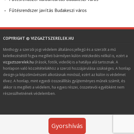
Fűtésrendszer javítás Budakeszi város
COPYRIGHT © VIZGAZTSZERELEK.HU
Minthogy a szerzői jogi védelem általános jellegű és a szerzőt a mű
keletkezésétől fogva megilleti bármilyen külön intézkedés nélkül is, ezért a
vizgaztszerelek.hu
(írások, fotók, videók) is a hatálya alá tartoznak. A
honlapon való közzétételükhöz a szerző hozzájárulása szükséges. A honlap
design-ja képzőművészeti alkotásnak minősül, ezért az külön is védelmet
élvez. A honlap, mint egyedi összeállítás gyűjteményes műnek számít, és
akkor is megilleti a védelem, ha egyes részei, összetevői egyébként nem
részesülhetnének védelemben.
Gyorshívás
Developed by
Think Up Themes Ltd
. Powered by
WordPress
.