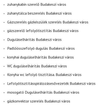
zuhanykabin szerelő Budakeszi város
zuhanytálca beszerelés Budakeszi város
Gázszerelés gázkészülék szerelés Budakeszi város
gázszerelő lefolyótisztítás Budakeszi város
Duguláselhárítás Budakeszi város
Padlóösszefolyó dugulás Budakeszi város
konyhai duguláselhárítás Budakeszi város
WC duguláselhárítás Budakeszi város
Konyha wc lefolyó tisztítása. Budakeszi város
Lefolyótisztításspirálozásesővezeték Budakeszi város
mosogató Duguláselhárítás Budakeszi város
gázkonvektor szerelés Budakeszi város