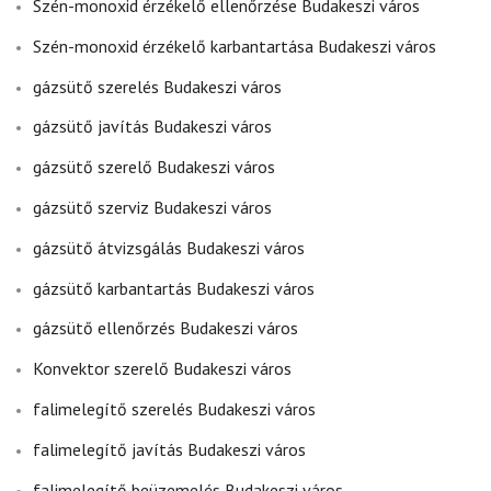
Szén-monoxid érzékelő ellenőrzése Budakeszi város
Szén-monoxid érzékelő karbantartása Budakeszi város
gázsütő szerelés Budakeszi város
gázsütő javítás Budakeszi város
gázsütő szerelő Budakeszi város
gázsütő szerviz Budakeszi város
gázsütő átvizsgálás Budakeszi város
gázsütő karbantartás Budakeszi város
gázsütő ellenőrzés Budakeszi város
Konvektor szerelő Budakeszi város
falimelegítő szerelés Budakeszi város
falimelegítő javítás Budakeszi város
falimelegítő beüzemelés Budakeszi város