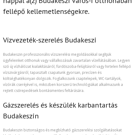
nappal
a(z)
Budakeszi város-i
otthonában
fellépő kellemetlenségekre.
Vízvezeték-szerelés Budakeszi
Budakeszin professzionális vízszerelési megoldásokkal segítjük
ügyfeleinket otthonuk vagy vállalkozásuk zavartalan vízellátásában. Legyen
szó új vízhálózat kialakításáról, fürdőszoba-felújításról vagy hirtelen fellépő
vízszivárgásról, tapasztalt csapatunk gyorsan, precízen és
költséghatékonyan dolgozik. Foglalkozunk csaptelepek, WC-tartályok,
vízórák cseréjével is, miközben korszerű technológiákat alkalmazunk a
rejtett csőrepedések bontásmentes feltárására.
Gázszerelés és készülék karbantartás
Budakeszin
Budakeszin biztonságos és megbízható gázszerelési szolgáltatásokat