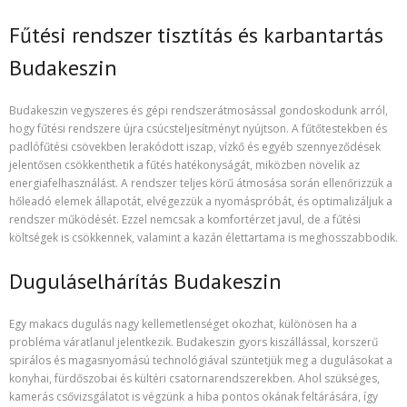
Fűtési rendszer tisztítás és karbantartás
Budakeszin
Budakeszin vegyszeres és gépi rendszerátmosással gondoskodunk arról,
hogy fűtési rendszere újra csúcsteljesítményt nyújtson. A fűtőtestekben és
padlófűtési csövekben lerakódott iszap, vízkő és egyéb szennyeződések
jelentősen csökkenthetik a fűtés hatékonyságát, miközben növelik az
energiafelhasználást. A rendszer teljes körű átmosása során ellenőrizzük a
hőleadó elemek állapotát, elvégezzük a nyomáspróbát, és optimalizáljuk a
rendszer működését. Ezzel nemcsak a komfortérzet javul, de a fűtési
költségek is csökkennek, valamint a kazán élettartama is meghosszabbodik.
Duguláselhárítás Budakeszin
Egy makacs dugulás nagy kellemetlenséget okozhat, különösen ha a
probléma váratlanul jelentkezik. Budakeszin gyors kiszállással, korszerű
spirálos és magasnyomású technológiával szüntetjük meg a dugulásokat a
konyhai, fürdőszobai és kültéri csatornarendszerekben. Ahol szükséges,
kamerás csővizsgálatot is végzünk a hiba pontos okának feltárására, így