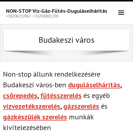
Skip
to
NON-STOP Víz-Gáz-Fűtés-Duguláselhárítás
content
+36206210967 - +36306801290
Budakeszi város
Non-stop állunk rendelkezésére
Budakeszi város-ben
duguláselhárítás
,
csőrepedés
,
fűtésszerelés
és egyéb
vízvezetékszerelés
,
gázszerelés
és
gázkészülék szerelés
munkák
kivitelezésében