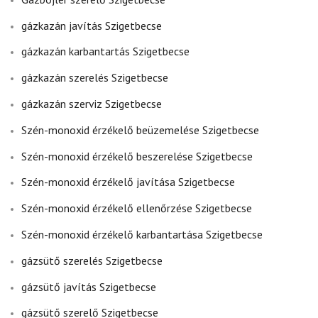
gázkazán javítás Szigetbecse
gázkazán karbantartás Szigetbecse
gázkazán szerelés Szigetbecse
gázkazán szerviz Szigetbecse
Szén-monoxid érzékelő beüzemelése Szigetbecse
Szén-monoxid érzékelő beszerelése Szigetbecse
Szén-monoxid érzékelő javítása Szigetbecse
Szén-monoxid érzékelő ellenőrzése Szigetbecse
Szén-monoxid érzékelő karbantartása Szigetbecse
gázsütő szerelés Szigetbecse
gázsütő javítás Szigetbecse
gázsütő szerelő Szigetbecse