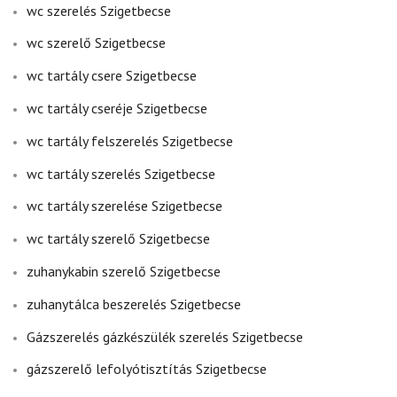
wc szerelés Szigetbecse
wc szerelő Szigetbecse
wc tartály csere Szigetbecse
wc tartály cseréje Szigetbecse
wc tartály felszerelés Szigetbecse
wc tartály szerelés Szigetbecse
wc tartály szerelése Szigetbecse
wc tartály szerelő Szigetbecse
zuhanykabin szerelő Szigetbecse
zuhanytálca beszerelés Szigetbecse
Gázszerelés gázkészülék szerelés Szigetbecse
gázszerelő lefolyótisztítás Szigetbecse