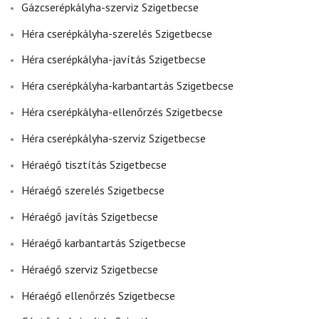
Gázcserépkályha-szerviz Szigetbecse
Héra cserépkályha-szerelés Szigetbecse
Héra cserépkályha-javítás Szigetbecse
Héra cserépkályha-karbantartás Szigetbecse
Héra cserépkályha-ellenőrzés Szigetbecse
Héra cserépkályha-szerviz Szigetbecse
Héraégő tisztítás Szigetbecse
Héraégő szerelés Szigetbecse
Héraégő javítás Szigetbecse
Héraégő karbantartás Szigetbecse
Héraégő szerviz Szigetbecse
Héraégő ellenőrzés Szigetbecse