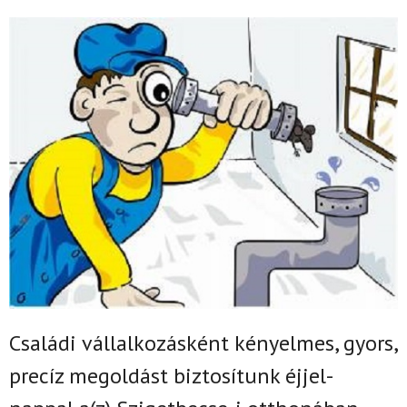
Családi vállalkozásként k
ényelmes, gyors,
precíz megoldást biztosítunk
éjjel-