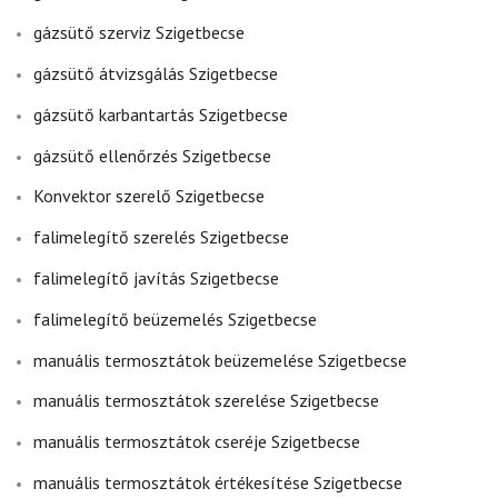
gázsütő szerviz Szigetbecse
gázsütő átvizsgálás Szigetbecse
gázsütő karbantartás Szigetbecse
gázsütő ellenőrzés Szigetbecse
Konvektor szerelő Szigetbecse
falimelegítő szerelés Szigetbecse
falimelegítő javítás Szigetbecse
falimelegítő beüzemelés Szigetbecse
manuális termosztátok beüzemelése Szigetbecse
manuális termosztátok szerelése Szigetbecse
manuális termosztátok cseréje Szigetbecse
manuális termosztátok értékesítése Szigetbecse