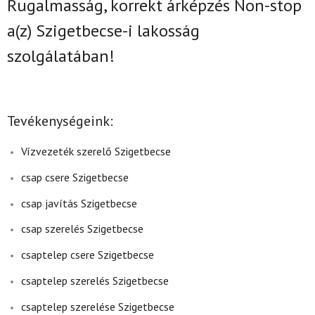
Rugalmasság, korrekt árképzés Non-stop
a(z)
Szigetbecse-i lakosság
szolgálatában!
Tevékenységeink:
Vízvezeték szerelő Szigetbecse
csap csere Szigetbecse
csap javítás Szigetbecse
csap szerelés Szigetbecse
csaptelep csere Szigetbecse
csaptelep szerelés Szigetbecse
csaptelep szerelése Szigetbecse