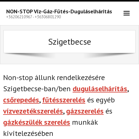
Skip
to
NON-STOP Víz-Gáz-Fűtés-Duguláselhárítás
content
+36206210967 - +36306801290
Szigetbecse
Non-stop állunk rendelkezésére
Szigetbecse-ban/ben
duguláselhárítás
,
csőrepedés
,
fűtésszerelés
és egyéb
vízvezetékszerelés
,
gázszerelés
és
gázkészülék szerelés
munkák
kivitelezésében