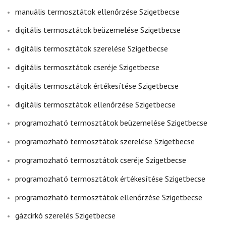
manuális termosztátok ellenőrzése Szigetbecse
digitális termosztátok beüzemelése Szigetbecse
digitális termosztátok szerelése Szigetbecse
digitális termosztátok cseréje Szigetbecse
digitális termosztátok értékesítése Szigetbecse
digitális termosztátok ellenőrzése Szigetbecse
programozható termosztátok beüzemelése Szigetbecse
programozható termosztátok szerelése Szigetbecse
programozható termosztátok cseréje Szigetbecse
programozható termosztátok értékesítése Szigetbecse
programozható termosztátok ellenőrzése Szigetbecse
gázcirkó szerelés Szigetbecse