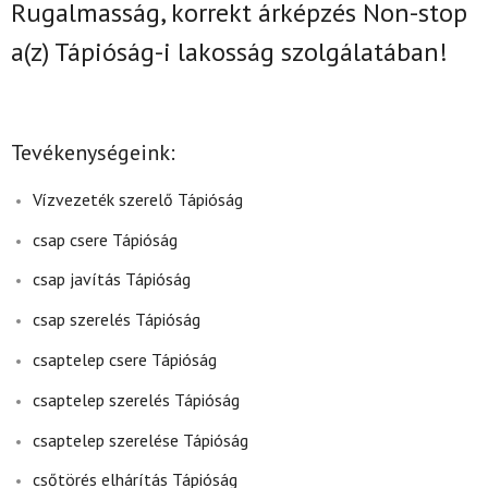
Rugalmasság, korrekt árképzés Non-stop
a(z)
Tápióság-i lakosság szolgálatában!
Tevékenységeink:
Vízvezeték szerelő Tápióság
csap csere Tápióság
csap javítás Tápióság
csap szerelés Tápióság
csaptelep csere Tápióság
csaptelep szerelés Tápióság
csaptelep szerelése Tápióság
csőtörés elhárítás Tápióság