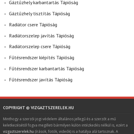
Gáztűzhely karbantartás Tápióság
Gáztűzhely tisztítás Tápióság
Radiátor csere Tápióság
Radiátorszelep javítás Tápióság
Radiátorszelep csere Tápióság
Fűtésrendszer kiépítés Tápióság
Fűtésrendszer karbantartás Tápióság
Fűtésrendszer javítás Tápióság
COPYRIGHT © VIZGAZTSZERELEK.HU
Minthogy a szerzői jogi védelem általános jellegű és a szerzőt a mű
keletkezésétől fogva megilleti bármilyen külön intézkedés nélkül is, ezért a
vizgaztszerelek.hu
(írások, fotók, videók) is a hatálya alá tartoznak. A