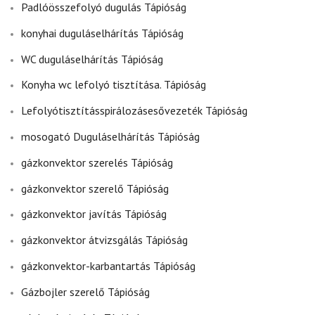
Padlóösszefolyó dugulás Tápióság
konyhai duguláselhárítás Tápióság
WC duguláselhárítás Tápióság
Konyha wc lefolyó tisztítása. Tápióság
Lefolyótisztításspirálozásesővezeték Tápióság
mosogató Duguláselhárítás Tápióság
gázkonvektor szerelés Tápióság
gázkonvektor szerelő Tápióság
gázkonvektor javítás Tápióság
gázkonvektor átvizsgálás Tápióság
gázkonvektor-karbantartás Tápióság
Gázbojler szerelő Tápióság