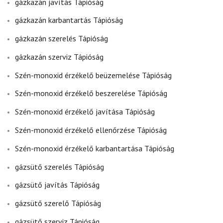
gázkazán javítás Tápióság
gázkazán karbantartás Tápióság
gázkazán szerelés Tápióság
gázkazán szerviz Tápióság
Szén-monoxid érzékelő beüzemelése Tápióság
Szén-monoxid érzékelő beszerelése Tápióság
Szén-monoxid érzékelő javítása Tápióság
Szén-monoxid érzékelő ellenőrzése Tápióság
Szén-monoxid érzékelő karbantartása Tápióság
gázsütő szerelés Tápióság
gázsütő javítás Tápióság
gázsütő szerelő Tápióság
gázsütő szerviz Tápióság