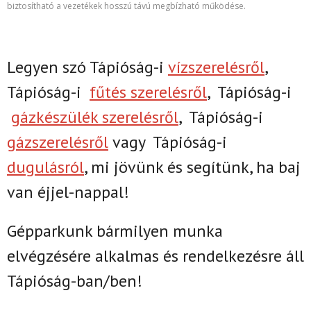
biztosítható a vezetékek hosszú távú megbízható működése.
Legyen szó Tápióság-i
vízszerelésről
,
Tápióság-i
fűtés szerelésről
,
Tápióság-i
gázkészülék szerelésről
,
Tápióság-i
gázszerelésről
vagy
Tápióság-i
dugulásról
, mi jövünk és segítünk, ha baj
van éjjel-nappal!
Gépparkunk bármilyen munka
elvégzésére alkalmas és rendelkezésre áll
Tápióság-ban/ben!