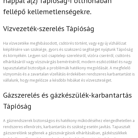
nappal
a(z)
Tápióság-i
otthonában
fellépő kellemetlenségekre.
Vízvezeték-szerelés Tápióság
Ha vízvezetéke meghibásodott, csőtörés történt, vagy egy új vízhálózat
kiépítésére van szüksége, gyors és szakszerű segítséget nyújtunk Tápióság
és környékén. Legyen szó csaptelep szerelésről, vízóra cseréről, csőtörés
elhárításáról vagy vízszivárgás beméréséről, modern eszközökkel és nagy
tapasztalattal biztosítjuk a problémák hatékony megoldását. A megfelelő
víznyomás és a zavartalan vízellátás érdekében rendszeres karbantartást is
vállalunk, hogy megelőzze a későbbi hibákat és vízveszteséget.
Gázszerelés és gázkészülék-karbantartás
Tápióság
A gázrendszerek biztonságos és hatékony működéséhez elengedhetetlen a
rendszeres ellenőrzés, karbantartás és szükség esetén javítás. Tapasztalt
gázszerelőink segítenek a gázszivárgások elhárításában, gázkészülékek