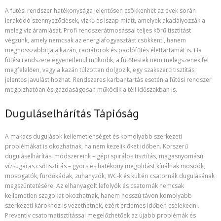
A fűtési rendszer hatékonysága jelentősen csökkenhet az évek során
lerakódó szennyeződések, vízkő és iszap miatt, amelyek akadályozzák a
meleg víz áramlását. Profi rendszerátmosással teljes körű tisztítást
végzünk, amely nemcsak az energiafogyasztást csökkenti, hanem
meghosszabbítja a kazán, radiátorok és padlófűtés élettartamát is. Ha
fűtési rendszere egyenetlenül működik, a fűtőtestek nem melegszenek fel
megfelelően, vagy a kazán túlzottan dolgozik, egy szakszerű tisztítás
jelentős javulást hozhat. Rendszeres karbantartás esetén a fűtési rendszer
megbízhatóan és gazdaságosan működik a téli időszakban is.
Duguláselhárítás Tápióság
A makacs dugulások kellemetlenséget és komolyabb szerkezeti
problémákat is okozhatnak, ha nem kezelik őket időben. Korszerű
duguláselhárítási módszereink – gépi spirálos tisztítás, magasnyomású
vízsugaras csőtisztítás – gyors és hatékony megoldást kínálnak mosdók,
mosogatók, fürdőkádak, zuhanyzók, WC-k és kültéri csatornák dugulásának
megszüntetésére. Az elhanyagolt lefolyók és csatornák nemcsak
kellemetlen szagokat okozhatnak, hanem hosszú távon komolyabb
szerkezeti károkhoz is vezethetnek, ezért érdemes időben cselekedni.
Preventív csatornatisztítással megelőzhetőek az újabb problémák és