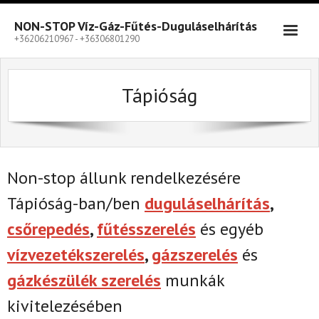
Skip
to
NON-STOP Víz-Gáz-Fűtés-Duguláselhárítás
content
+36206210967 - +36306801290
Tápióság
Non-stop állunk rendelkezésére
Tápióság-ban/ben
duguláselhárítás
,
csőrepedés
,
fűtésszerelés
és egyéb
vízvezetékszerelés
,
gázszerelés
és
gázkészülék szerelés
munkák
kivitelezésében