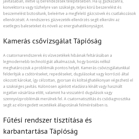
javításában, illetve új berendezések telepítésében. Ha új gázkazánra,
konvektorra vagy tűzhelyre van szüksége, teljes körű beszerelést és
beüzemelést biztosítunk, beleértve a megfelelő gázcsövek és csatlakozások
ellenőrzését. A rendszeres gázvezeték-ellenőrzés segít elkerülni az
esetleges baleseteket és növeli az energiahatékonyságot.
Kamerás csővizsgálat Tápióság
A csatornarendszerek és vízvezetékek hibáinak feltárásában a
legmodernebb technológiát alkalmazzuk, hogy bontás nélkül
meghatározzuk a problémák pontos helyét. Kamerás csővizsgálatunkkal
felderítjük a csőtöréseket, repedéseket, dugulásokat vagy korrózió által
okozott károkat, így célzottan, gyorsan és költséghatékonyan végezhető el
a szükséges javítás. Különösen ajánlott eladásra kínált vagy használt
ingatlan vásárlása előtt, valamint ha visszatérő dugulások vagy
szennyvízproblémák merülnek fel. A csatornatisztítás és csődiagnosztika
segít az elöregedett vezetékek állapotának felmérésében is.
Fűtési rendszer tisztítása és
karbantartása Tápióság