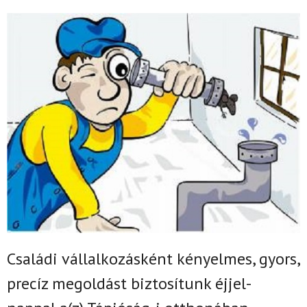
Családi vállalkozásként k
ényelmes, gyors,
precíz megoldást biztosítunk
éjjel-