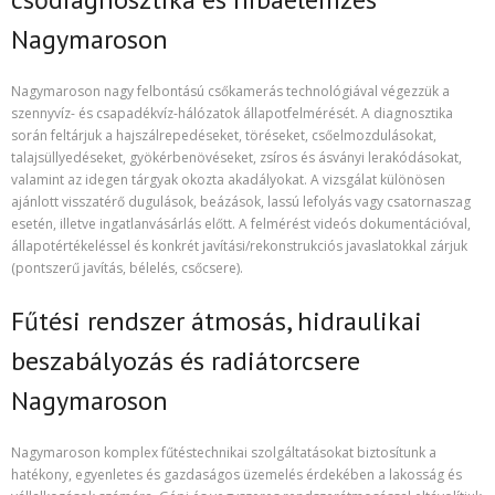
Nagymaroson
Nagymaroson nagy felbontású csőkamerás technológiával végezzük a
szennyvíz- és csapadékvíz-hálózatok állapotfelmérését. A diagnosztika
során feltárjuk a hajszálrepedéseket, töréseket, csőelmozdulásokat,
talajsüllyedéseket, gyökérbenövéseket, zsíros és ásványi lerakódásokat,
valamint az idegen tárgyak okozta akadályokat. A vizsgálat különösen
ajánlott visszatérő dugulások, beázások, lassú lefolyás vagy csatornaszag
esetén, illetve ingatlanvásárlás előtt. A felmérést videós dokumentációval,
állapotértékeléssel és konkrét javítási/rekonstrukciós javaslatokkal zárjuk
(pontszerű javítás, bélelés, csőcsere).
Fűtési rendszer átmosás, hidraulikai
beszabályozás és radiátorcsere
Nagymaroson
Nagymaroson komplex fűtéstechnikai szolgáltatásokat biztosítunk a
hatékony, egyenletes és gazdaságos üzemelés érdekében a lakosság és