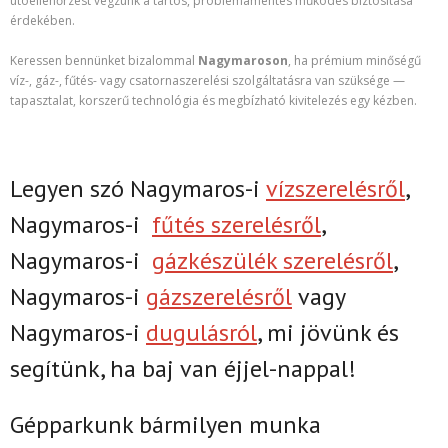
utóellenőrzést végzünk a tartós, problémamentes működés biztosítása
érdekében.
Keressen bennünket bizalommal
Nagymaroson
, ha prémium minőségű
víz-, gáz-, fűtés- vagy csatornaszerelési szolgáltatásra van szüksége —
tapasztalat, korszerű technológia és megbízható kivitelezés egy kézben.
Legyen szó Nagymaros-i
vízszerelésről
,
Nagymaros-i
fűtés szerelésről
,
Nagymaros-i
gázkészülék szerelésről
,
Nagymaros-i
gázszerelésről
vagy
Nagymaros-i
dugulásról
, mi jövünk és
segítünk, ha baj van éjjel-nappal!
Gépparkunk bármilyen munka