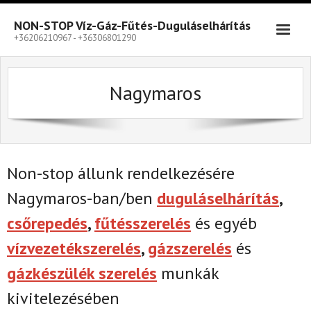
Skip
to
NON-STOP Víz-Gáz-Fűtés-Duguláselhárítás
content
+36206210967 - +36306801290
Nagymaros
Non-stop állunk rendelkezésére
Nagymaros-ban/ben
duguláselhárítás
,
csőrepedés
,
fűtésszerelés
és egyéb
vízvezetékszerelés
,
gázszerelés
és
gázkészülék szerelés
munkák
kivitelezésében