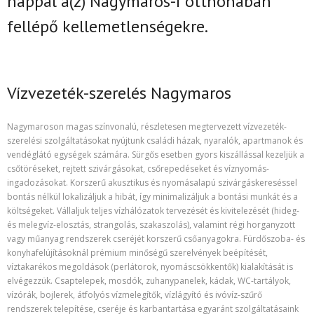
nappal
a(z)
Nagymaros-i
otthonában
fellépő kellemetlenségekre.
Vízvezeték-szerelés Nagymaros
Nagymaroson magas színvonalú, részletesen megtervezett vízvezeték-
szerelési szolgáltatásokat nyújtunk családi házak, nyaralók, apartmanok és
vendéglátó egységek számára. Sürgős esetben gyors kiszállással kezeljük a
csőtöréseket, rejtett szivárgásokat, csőrepedéseket és víznyomás-
ingadozásokat. Korszerű akusztikus és nyomásalapú szivárgáskereséssel
bontás nélkül lokalizáljuk a hibát, így minimalizáljuk a bontási munkát és a
költségeket. Vállaljuk teljes vízhálózatok tervezését és kivitelezését (hideg-
és melegvíz-elosztás, strangolás, szakaszolás), valamint régi horganyzott
vagy műanyag rendszerek cseréjét korszerű csőanyagokra. Fürdőszoba- és
konyhafelújításoknál prémium minőségű szerelvények beépítését,
víztakarékos megoldások (perlátorok, nyomáscsökkentők) kialakítását is
elvégezzük. Csaptelepek, mosdók, zuhanypanelek, kádak, WC-tartályok,
vízórák, bojlerek, átfolyós vízmelegítők, vízlágyító és ivóvíz-szűrő
rendszerek telepítése, cseréje és karbantartása egyaránt szolgáltatásaink