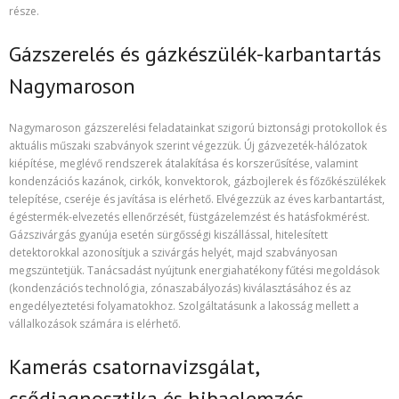
része.
Gázszerelés és gázkészülék-karbantartás
Nagymaroson
Nagymaroson gázszerelési feladatainkat szigorú biztonsági protokollok és
aktuális műszaki szabványok szerint végezzük. Új gázvezeték-hálózatok
kiépítése, meglévő rendszerek átalakítása és korszerűsítése, valamint
kondenzációs kazánok, cirkók, konvektorok, gázbojlerek és főzőkészülékek
telepítése, cseréje és javítása is elérhető. Elvégezzük az éves karbantartást,
égéstermék-elvezetés ellenőrzését, füstgázelemzést és hatásfokmérést.
Gázszivárgás gyanúja esetén sürgősségi kiszállással, hitelesített
detektorokkal azonosítjuk a szivárgás helyét, majd szabványosan
megszüntetjük. Tanácsadást nyújtunk energiahatékony fűtési megoldások
(kondenzációs technológia, zónaszabályozás) kiválasztásához és az
engedélyeztetési folyamatokhoz. Szolgáltatásunk a lakosság mellett a
vállalkozások számára is elérhető.
Kamerás csatornavizsgálat,
csődiagnosztika és hibaelemzés