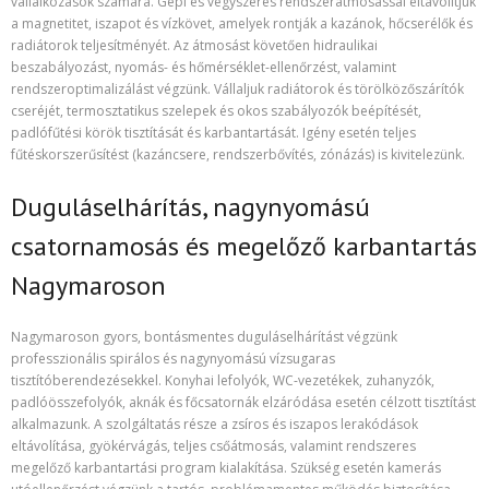
vállalkozások számára. Gépi és vegyszeres rendszerátmosással eltávolítjuk
a magnetitet, iszapot és vízkövet, amelyek rontják a kazánok, hőcserélők és
radiátorok teljesítményét. Az átmosást követően hidraulikai
beszabályozást, nyomás- és hőmérséklet-ellenőrzést, valamint
rendszeroptimalizálást végzünk. Vállaljuk radiátorok és törölközőszárítók
cseréjét, termosztatikus szelepek és okos szabályozók beépítését,
padlófűtési körök tisztítását és karbantartását. Igény esetén teljes
fűtéskorszerűsítést (kazáncsere, rendszerbővítés, zónázás) is kivitelezünk.
Duguláselhárítás, nagynyomású
csatornamosás és megelőző karbantartás
Nagymaroson
Nagymaroson gyors, bontásmentes duguláselhárítást végzünk
professzionális spirálos és nagynyomású vízsugaras
tisztítóberendezésekkel. Konyhai lefolyók, WC-vezetékek, zuhanyzók,
padlóösszefolyók, aknák és főcsatornák elzáródása esetén célzott tisztítást
alkalmazunk. A szolgáltatás része a zsíros és iszapos lerakódások
eltávolítása, gyökérvágás, teljes csőátmosás, valamint rendszeres
megelőző karbantartási program kialakítása. Szükség esetén kamerás