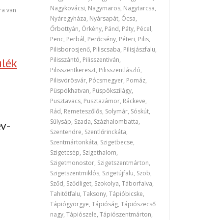
Nagykovácsi, Nagymaros, Nagytarcsa,
ra van
Nyáregyháza, Nyársapát, Ócsa,
Őrbottyán, Örkény, Pánd, Páty, Pécel,
Penc, Perbál, Perőcsény, Péteri, Pilis,
Pilisborosjenő, Piliscsaba, Pilisjászfalu,
Pilisszántó, Pilisszentiván,
ülék
Pilisszentkereszt, Pilisszentlászló,
Pilisvörösvár, Pócsmegyer, Pomáz,
Püspökhatvan, Püspökszilágy,
Pusztavacs, Pusztazámor, Ráckeve,
Rád, Remeteszőlős, Solymár, Sóskút,
Sülysáp, Szada, Százhalombatta,
v-
Szentendre, Szentlőrinckáta,
Szentmártonkáta, Szigetbecse,
Szigetcsép, Szigethalom,
Szigetmonostor, Szigetszentmárton,
Szigetszentmiklós, Szigetújfalu, Szob,
Sződ, Sződliget, Szokolya, Táborfalva,
Tahitótfalu, Taksony, Tápióbicske,
Tápiógyörgye, Tápióság, Tápiószecső
nagy, Tápiószele, Tápiószentmárton,