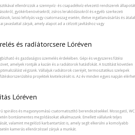
tikával ellenőrizzük a szennyvíz- és csapadékvíz-elvezető rendszerek állapotát
sokról, gyökérbenövésekről, zsíros lerakódásokról és egyéb szerkezeti
sok, lassú lefolyás vagy csatornaszag esetén, illetve ingatlanvásárlás és átala
 javaslattal zárjuk, amely alapot ad a célzott javításhoz vagy
relés és radiátorcsere Lóréven
gbízható és gazdaságos üzemelés érdekében. Gépi és vegyszeres fűtési
követ, amelyek rontják a kazán és a radiátorok hatásfokát. A tisztítást követően
timalizálást végzünk. Vállaljuk radiátorok cseréjét, termosztatikus szelepek
fűtéskorszerűsítési projektek kivitelezését is. Az év minden egyes napján elérhe
ítás Lóréven
erű spirálos és magasnyomású csatornatisztító berendezésekkel. Mosogató, WC
etén bontásmentes megoldásokat alkalmazunk. Emellett vállalunk teljes
ítását, valamint megelőző karbantartást is, amely segít elkerülni a komolyabb
tén kamerás ellenőrzéssel zárjuk a munkát.