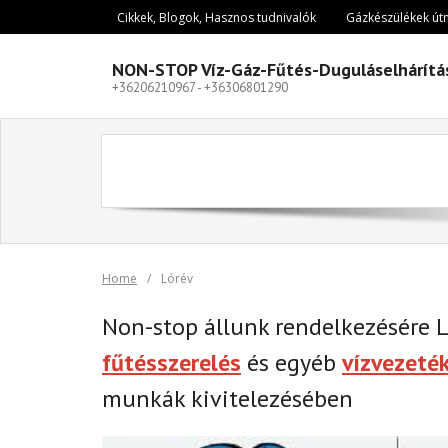
Skip
Cikkek, Blogok, Hasznos tudnivalók
Gázkészülékek út
to
content
NON-STOP Víz-Gáz-Fűtés-Duguláselhárítá
+36206210967 - +36306801290
Home
/
Lórév
Non-stop állunk rendelkezésére 
fűtésszerelés
és egyéb
vízvezeté
munkák kivitelezésében