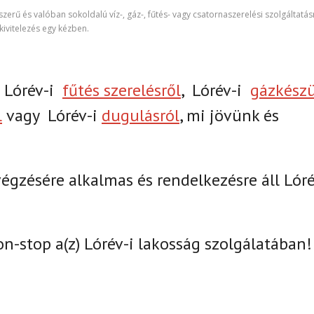
zerű és valóban sokoldalú víz-, gáz-, fűtés- vagy csatornaszerelési szolgáltatás
ivitelezés egy kézben.
Lórév-i
fűtés szerelésről
,
Lórév-i
gázkész
l
vagy
Lórév-i
dugulásról
, mi jövünk és
gzésére alkalmas és rendelkezésre áll Lóré
on-stop a(z)
Lórév-i lakosság szolgálatában!