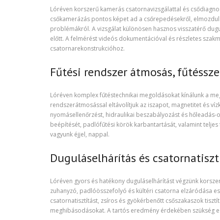
Lóréven korszerű kamerás csatornavizsgálattal és csődiagnosz
csőkamerázás pontos képet ad a csőrepedésekről, elmozdulá
problémákról. A vizsgálat különösen hasznos visszatérő dugulá
előtt. A felmérést videós dokumentációval és részletes szakmai
csatornarekonstrukcióhoz.
Fűtési rendszer átmosás, fűtéssze
Lóréven komplex fűtéstechnikai megoldásokat kínálunk a me
rendszerátmosással eltávolítjuk az iszapot, magnetitet és víz
nyomásellenőrzést, hidraulikai beszabályozást és hőleadás-op
beépítését, padlófűtési körök karbantartását, valamint teljes 
vagyunk éjjel, nappal.
Duguláselhárítás és csatornatiszt
Lóréven gyors és hatékony duguláselhárítást végzünk korsz
zuhanyzó, padlóösszefolyó és kültéri csatorna elzáródása es
csatornatisztítást, zsíros és gyökérbenőtt csőszakaszok tiszt
meghibásodásokat. A tartós eredmény érdekében szükség ese