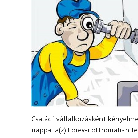
Családi vállalkozásként k
ényelmes
nappal
a(z)
Lórév-i
otthonában fe