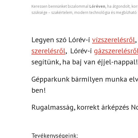
Keressen bennünket bizalommal
Lóréven
,
ha átgondolt, kors
szüksége – szakértelem, modern technológia és megbízható k
Legyen szó Lórév-i
vízszerelésről
,
szerelésről
,
Lórév-i
gázszerelésrő
segítünk, ha baj van éjjel-nappal!
Gépparkunk bármilyen munka elvé
ben!
Rugalmasság, korrekt árképzés N
Tevékenységeink: