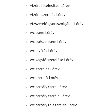
vízóra hitelesítés Lórév
vízóra szerelés Lórév
vízszerelő gyorsszolgálat Lórév
wc csere Lórév
wc csésze csere Lórév
wc javítás Lórév
wc kagyló szerelése Lórév
wc szerelés Lórév
wc szerelő Lórév
wc tartály csere Lórév
wc tartály cseréje Lórév
wc tartály felszerelés Lórév