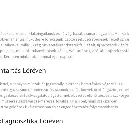
tásokat biztosítunk lakóingatlanok és hétvégi házak számára egyaránt. Munkán
problémamentes működésre törekszünk. Csőtörések, csőrepedések, rejtett sziv
álásával. Vállaljuk régi vízvezeték-rendszerek felújítását, új hálózatok kiépíté
ptelepek, mosdók, zuhanykabinok, kádak, WC-tartályok, vízórák, bojlerek és ví
ze. Keressen minket bizalommal éjjel, nappal.
ntartás Lóréven
ettel, a hatályos műszaki és jogszabályi előírások betartásával végezzük. Új
alamint gázkazánok, kondenzációs kazánok, cirkók, konvektorok és gázbojler be
es gázkészülék-felülvizsgálatot, égéstermék-elvezetés ellenőrzést és a szüksége
, műszeres gázszivárgás-méréssel lokalizáljuk a hibát, majd szakszerűen
tési megoldások kiválasztásában és az engedélyeztetési folyamatokban is.
ődiagnosztika Lóréven