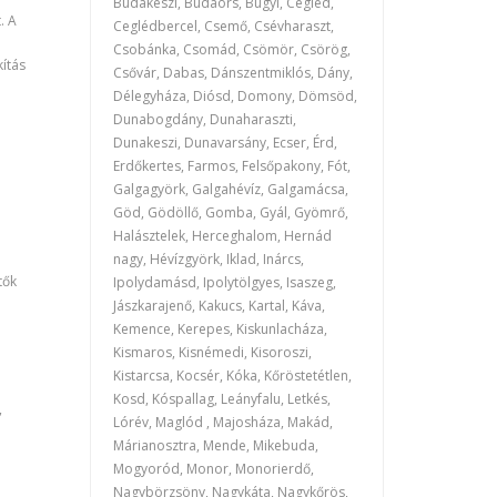
Budakeszi, Budaörs, Bugyi, Cegléd,
. A
Ceglédbercel, Csemő, Csévharaszt,
Csobánka, Csomád, Csömör, Csörög,
kítás
Csővár, Dabas, Dánszentmiklós, Dány,
Délegyháza, Diósd, Domony, Dömsöd,
Dunabogdány, Dunaharaszti,
Dunakeszi, Dunavarsány, Ecser, Érd,
Erdőkertes, Farmos, Felsőpakony, Fót,
Galgagyörk, Galgahévíz, Galgamácsa,
Göd, Gödöllő, Gomba, Gyál, Gyömrő,
Halásztelek, Herceghalom, Hernád
nagy, Hévízgyörk, Iklad, Inárcs,
tők
Ipolydamásd, Ipolytölgyes, Isaszeg,
Jászkarajenő, Kakucs, Kartal, Káva,
Kemence, Kerepes, Kiskunlacháza,
Kismaros, Kisnémedi, Kisoroszi,
Kistarcsa, Kocsér, Kóka, Kőröstetétlen,
Kosd, Kóspallag, Leányfalu, Letkés,
,
Lórév, Maglód , Majosháza, Makád,
Márianosztra, Mende, Mikebuda,
Mogyoród, Monor, Monorierdő,
Nagybörzsöny, Nagykáta, Nagykőrös,