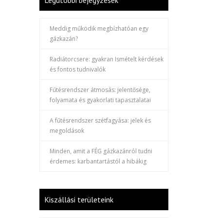
Legutóbbi bejegyzések
Meddig működik megbízhatóan egy
gázkazán?
Radiátorcsere: gyakran Ismételt kérdések
és fontos tudnivalók
Fűtésrendszer átmosás: jelentősége,
folyamata és gyakorlati tapasztalatai
A fűtésrendszer szétfagyása: jelek és
megoldások
Minden, amit a FÉG gázkazánról tudni
érdemes: karbantartástól a hibákig
Kiszállási területeink