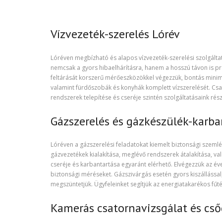
Vízvezeték-szerelés Lórév
Lóréven megbízható és alapos vízvezeték-szerelési szolgálta
nemcsak a gyors hibaelhárításra, hanem a hosszú távon is 
feltárását korszerű mérőeszközökkel végezzük, bontás minimaliz
valamint fürdőszobák és konyhák komplett vízszerelését. Csa
rendszerek telepítése és cseréje szintén szolgáltatásaink rés
Gázszerelés és gázkészülék-karba
Lóréven a gázszerelési feladatokat kiemelt biztonsági szemlél
gázvezetékek kialakítása, meglévő rendszerek átalakítása, v
cseréje és karbantartása egyaránt elérhető. Elvégezzük az év
biztonsági méréseket. Gázszivárgás esetén gyors kiszállással
megszüntetjük. Ügyfeleinket segítjük az energiatakarékos fű
Kamerás csatornavizsgálat és cs