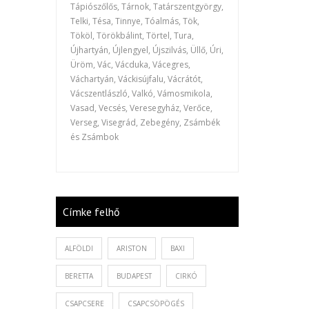
Tápiószőlős, Tárnok, Tatárszentgyörgy,
Telki, Tésa, Tinnye, Tóalmás, Tök,
Tököl, Törökbálint, Törtel, Tura,
Újhartyán, Újlengyel, Újszilvás, Üllő, Úri,
Üröm, Vác, Vácduka, Vácegres,
Váchartyán, Váckisújfalu, Vácrátót,
Vácszentlászló, Valkó, Vámosmikola,
Vasad, Vecsés, Veresegyház, Verőce,
Verseg, Visegrád, Zebegény, Zsámbék
és Zsámbok
Címke felhő
ALFÖLDI
ARISTON
BAXI
BERETTA
BUDAPEST
CIRKÓ
CSAPCSERE
CSAPCSÖPÖGÉS