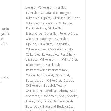
I.kerület, Várkerület, II.kerület,
III.kerület, Óbuda-Békásmegyer,
IV.kerület, Újpest, V.kerület, Bel-Lipót,
VI.kerület, Terézváros, VII.kerület,
Erzsébetváros, VIII.kerület,
k során
Józsefváros, IX.kerület, Ferencváros,
árgások
sét,
X.kerület, Kőbánya, XI.kerület,
zszűrő
Újbuda, XII.kerület, Hegyvidék,
XIII.kerület, —, XIV.kerület, Zugló,
XV.kerület, Rákospalota-Pestújhely-
Újpalota, XVI.kerület, —, XVII.kerület,
Rákosmente, XVIII.kerület,
Pestszentlőrinc-Pestszentimre,
XIX.kerület, Kispest, XX.kerület,
kötése,
Pesterzsébet, XXI.kerület, Csepel,
s
XXII.kerület, Budafok-Tétény,
XXIII.kerület, Soroksár, Abony, Acsa,
Albertirsa, Alsónémedi, Apaj, Áporka,
Aszód, Bag, Bénye, Bernecebaráti,
Biatorbágy, Budajenő, Budakalász,