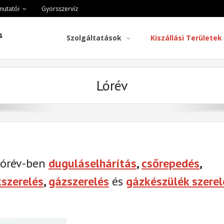
mutatói
Gyorsszervíz
s
Szolgáltatások
Kiszállási Területek
Lórév
Lórév-ben
duguláselhárítás
,
csőrepedés
,
kszerelés
,
gázszerelés
és
gázkészülék szerel