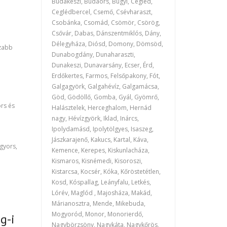
Budakeszi, Budaörs, Bugyi, Cegléd,
Ceglédbercel, Csemő, Csévharaszt,
Csobánka, Csomád, Csömör, Csörög,
Csővár, Dabas, Dánszentmiklós, Dány,
Délegyháza, Diósd, Domony, Dömsöd,
szabb
Dunabogdány, Dunaharaszti,
Dunakeszi, Dunavarsány, Ecser, Érd,
Erdőkertes, Farmos, Felsőpakony, Fót,
Galgagyörk, Galgahévíz, Galgamácsa,
Göd, Gödöllő, Gomba, Gyál, Gyömrő,
rs és
Halásztelek, Herceghalom, Hernád
nagy, Hévízgyörk, Iklad, Inárcs,
Ipolydamásd, Ipolytölgyes, Isaszeg,
Jászkarajenő, Kakucs, Kartal, Káva,
 gyors,
Kemence, Kerepes, Kiskunlacháza,
Kismaros, Kisnémedi, Kisoroszi,
Kistarcsa, Kocsér, Kóka, Kőröstetétlen,
Kosd, Kóspallag, Leányfalu, Letkés,
Lórév, Maglód , Majosháza, Makád,
Márianosztra, Mende, Mikebuda,
Mogyoród, Monor, Monorierdő,
g-i
Nagybörzsöny, Nagykáta, Nagykőrös,