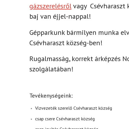
gázszerelésről
vagy
Csévharaszt 
baj van éjjel-nappal!
Gépparkunk bármilyen munka elvé
Csévharaszt község-ben!
Rugalmasság, korrekt árképzés N
szolgálatában!
Tevékenységeink:
Vízvezeték szerelő Csévharaszt község
csap csere Csévharaszt község