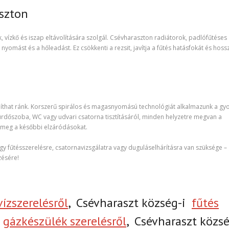
aszton
 vízkő és iszap eltávolítására szolgál. Csévharaszton radiátorok, padlófűtéses
a nyomást és a hőleadást. Ez csökkenti a rezsit, javítja a fűtés hatásfokát és hos
that ránk. Korszerű spirálos és magasnyomású technológiát alkalmazunk a gyo
dőszoba, WC vagy udvari csatorna tisztításáról, minden helyzetre megvan a
 meg a későbbi elzáródásokat.
agy fűtésszerelésre, csatornavizsgálatra vagy duguláselhárításra van szüksége –
zésére!
vízszerelésről
,
Csévharaszt község-i
fűtés
i
gázkészülék szerelésről
,
Csévharaszt közsé