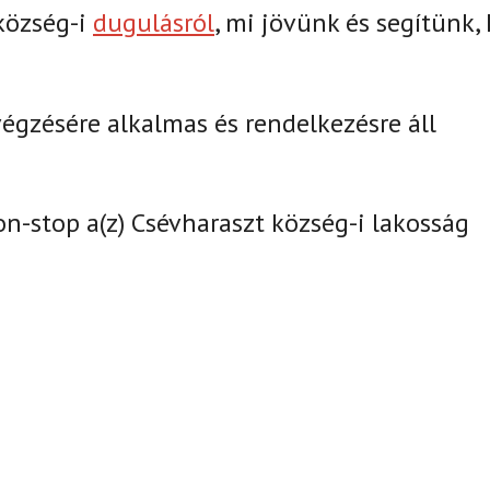
község-i
dugulásról
, mi jövünk és segítünk,
gzésére alkalmas és rendelkezésre áll
on-stop a(z)
Csévharaszt község-i lakosság