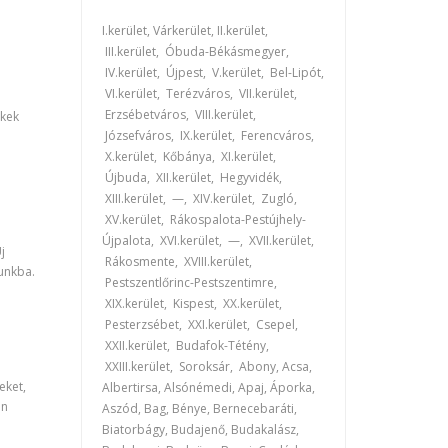
I.kerület, Várkerület, II.kerület,
III.kerület, Óbuda-Békásmegyer,
IV.kerület, Újpest, V.kerület, Bel-Lipót,
VI.kerület, Terézváros, VII.kerület,
Erzsébetváros, VIII.kerület,
ékek
Józsefváros, IX.kerület, Ferencváros,
X.kerület, Kőbánya, XI.kerület,
Újbuda, XII.kerület, Hegyvidék,
XIII.kerület, —, XIV.kerület, Zugló,
XV.kerület, Rákospalota-Pestújhely-
Újpalota, XVI.kerület, —, XVII.kerület,
j
Rákosmente, XVIII.kerület,
lunkba.
Pestszentlőrinc-Pestszentimre,
XIX.kerület, Kispest, XX.kerület,
Pesterzsébet, XXI.kerület, Csepel,
XXII.kerület, Budafok-Tétény,
XXIII.kerület, Soroksár, Abony, Acsa,
eket,
Albertirsa, Alsónémedi, Apaj, Áporka,
án
Aszód, Bag, Bénye, Bernecebaráti,
Biatorbágy, Budajenő, Budakalász,