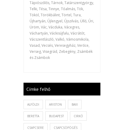
Tápiószőlős, Tárnok, Tatárszentgyörgy,
Telki, Tésa, Tinnye, Tóalmás, Tök,
Tököl, Törökbálint, Törtel, Tura,
Újhartyán, Újlengyel, Újszilvás, Üllő, Úri,
Üröm, Vác, Vácduka, Vácegres,
Váchartyán, Váckisújfalu, Vácrátót,
Vácszentlászló, Valkó, Vámosmikola,
Vasad, Vecsés, Veresegyház, Verőce,
Verseg, Visegrád, Zebegény, Zsámbék
és Zsámbok
Címke felhő
ALFÖLDI
ARISTON
BAXI
BERETTA
BUDAPEST
CIRKÓ
CSAPCSERE
CSAPCSÖPÖGÉS