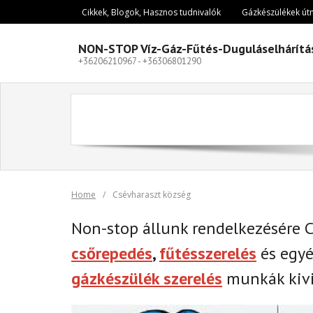
Skip
Cikkek, Blogok, Hasznos tudnivalók
Gázkészülékek út
to
content
NON-STOP Víz-Gáz-Fűtés-Duguláselhárítá
+36206210967 - +36306801290
Home
/
Csévharaszt község
Non-stop állunk rendelkezésére 
csőrepedés
,
fűtésszerelés
és egy
gázkészülék szerelés
munkák kivi