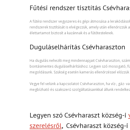
Fűtési rendszer tisztítás Csévhar
A fűtési rendszer vegyszeres és gépi átmosása a lerakódások,
rendszerek tisztítását is elvégezzük, amely után ellenőrizzük 
élettartamot biztosít a kazánnak és a fűtőtesteknek.
Duguláselhárítás Csévharaszton
Ha dugulás nehezíti meg mindennapjait Csévharaszton, számí
bontásmentes duguláselhárításhoz. Legyen szó mosogató, für
megoldásunk. Szükség esetén kamerás ellenőrzéssel előzzük
Vegye fel velünk a kapcsolatot Csévharaszton, ha víz-, gáz- v
megbízható és szakszerű szolgáltatásainkkal állunk rendelke
Legyen szó Csévharaszt község-i
szerelésről
,
Csévharaszt község-