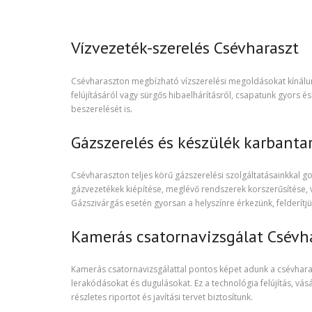
Vízvezeték-szerelés Csévharaszt
Csévharaszton megbízható vízszerelési megoldásokat kínálunk 
felújításáról vagy sürgős hibaelhárításról, csapatunk gyors é
beszerelését is.
Gázszerelés és készülék karbanta
Csévharaszton teljes körű gázszerelési szolgáltatásainkkal 
gázvezetékek kiépítése, meglévő rendszerek korszerűsítése, v
Gázszivárgás esetén gyorsan a helyszínre érkezünk, felderít
Kamerás csatornavizsgálat Csévh
Kamerás csatornavizsgálattal pontos képet adunk a csévharas
lerakódásokat és dugulásokat. Ez a technológia felújítás, vás
részletes riportot és javítási tervet biztosítunk.