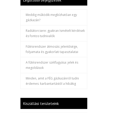
Legutóbbi bejegyzések
Meddig működik megbízhatóan egy
gázkazán?
Radiátorcsere: gyakran Ismételt kérdések
és fontos tudnivalók
Fűtésrendszer átmosás: jelentősége,
folyamata és gyakorlati tapasztalatai
A fűtésrendszer szétfagyása: jelek és
megoldások
Minden, amit a FÉG gázkazánról tudni
érdemes: karbantartástól a hibákig
Kiszállási területeink