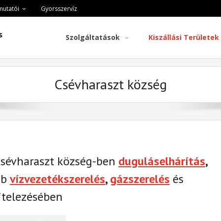
mutatói
Gyorsszervíz
s
Szolgáltatások
Kiszállási Területek
Csévharaszt község
Csévharaszt község-ben
duguláselhárítás
,
éb
vízvezetékszerelés
,
gázszerelés
és
telezésében