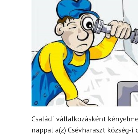
Családi vállalkozásként k
ényelmes
nappal
a(z)
Csévharaszt község-i