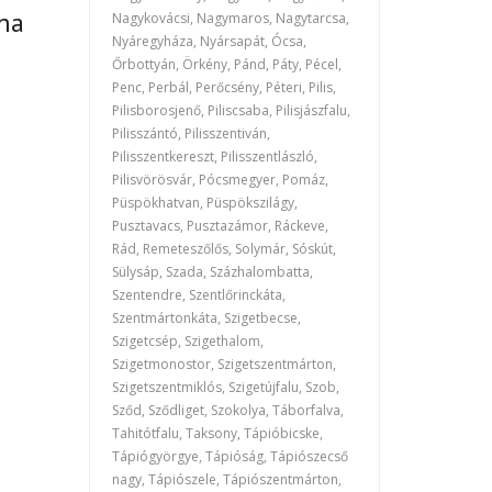
 ha
Nagykovácsi, Nagymaros, Nagytarcsa,
Nyáregyháza, Nyársapát, Ócsa,
Őrbottyán, Örkény, Pánd, Páty, Pécel,
Penc, Perbál, Perőcsény, Péteri, Pilis,
Pilisborosjenő, Piliscsaba, Pilisjászfalu,
Pilisszántó, Pilisszentiván,
Pilisszentkereszt, Pilisszentlászló,
Pilisvörösvár, Pócsmegyer, Pomáz,
Püspökhatvan, Püspökszilágy,
Pusztavacs, Pusztazámor, Ráckeve,
Rád, Remeteszőlős, Solymár, Sóskút,
Sülysáp, Szada, Százhalombatta,
Szentendre, Szentlőrinckáta,
Szentmártonkáta, Szigetbecse,
Szigetcsép, Szigethalom,
Szigetmonostor, Szigetszentmárton,
Szigetszentmiklós, Szigetújfalu, Szob,
Sződ, Sződliget, Szokolya, Táborfalva,
Tahitótfalu, Taksony, Tápióbicske,
Tápiógyörgye, Tápióság, Tápiószecső
nagy, Tápiószele, Tápiószentmárton,