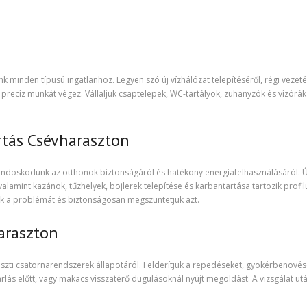
minden típusú ingatlanhoz. Legyen szó új vízhálózat telepítéséről, régi vezet
s precíz munkát végez. Vállaljuk csaptelepek, WC-tartályok, zuhanyzók és vízórák
rtás Csévharaszton
gondoskodunk az otthonok biztonságáról és hatékony energiafelhasználásáról. Ú
alamint kazánok, tűzhelyek, bojlerek telepítése és karbantartása tartozik profi
jük a problémát és biztonságosan megszüntetjük azt.
araszton
zti csatornarendszerek állapotáról. Felderítjük a repedéseket, gyökérbenövés
árlás előtt, vagy makacs visszatérő dugulásoknál nyújt megoldást. A vizsgálat ut