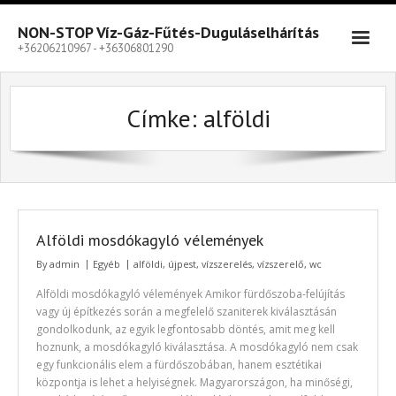
Skip
to
NON-STOP Víz-Gáz-Fűtés-Duguláselhárítás
content
+36206210967 - +36306801290
Címke:
alföldi
Alföldi mosdókagyló vélemények
By
admin
Egyéb
alföldi
,
újpest
,
vízszerelés
,
vízszerelő
,
wc
Alföldi mosdókagyló vélemények Amikor fürdőszoba-felújítás
vagy új építkezés során a megfelelő szaniterek kiválasztásán
gondolkodunk, az egyik legfontosabb döntés, amit meg kell
hoznunk, a mosdókagyló kiválasztása. A mosdókagyló nem csak
egy funkcionális elem a fürdőszobában, hanem esztétikai
központja is lehet a helyiségnek. Magyarországon, ha minőségi,