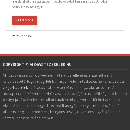
megbízható és stílusos mosdókagylót keresünk, az Alföldi
márka név az egyik…
Read More
2024-11-06
COPYRIGHT © VIZGAZTSZERELEK.HU
Minthogy a szerzői jogi védelem általános jellegű és a szerzőt a mű
keletkezésétől fogva megilleti bármilyen külön intézkedés nélkül is, ezért a
vizgaztszerelek.hu
(írások, fotók, videók) is a hatálya alá tartoznak. A
honlapon való közzétételükhöz a szerző hozzájárulása szükséges. A honlap
design-ja képzőművészeti alkotásnak minősül, ezért az külön is védelmet
élvez. A honlap, mint egyedi összeállítás gyűjteményes műnek számít, és
akkor is megilleti a védelem, ha egyes részei, összetevői egyébként nem
részesülhetnének védelemben.