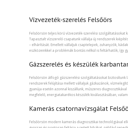
Vízvezeték-szerelés Felsőörs
Felsőörsön teljes körű vízvezeték-szerelési szolgáltatásokat k
Tapasztalt vízszerelő csapatunk vállalja új rendszerek kiépít
– elhárítását. Emellett vállaljuk csaptelepek, zuhanyzók, kád
eszközeinkkel a problémák bontás nélkül is feltárhatók, így 
Gázszerelés és készülék karbanta
Felsőörsön átfogó gázszerelési szolgáltatásokat biztosítunk l
rendszerek felújítása mellett vállaljuk gázkazánok, vízmelegít
gyanúja esetén azonnal kiszállunk, műszeres diagnosztikával
megfelelő, energiatakarékos készülék kiválasztásában, valamin
Kamerás csatornavizsgálat Felső
Felsőörsön modern kamerás diagnosztikai technológiával elle
gyorsan és pontosan feltárja a rejtett hibákat, például rep