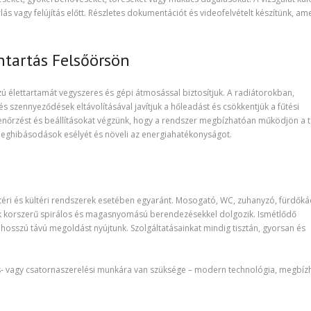
s vagy felújítás előtt. Részletes dokumentációt és videofelvételt készítünk, am
ntartás Felsőörsön
 élettartamát vegyszeres és gépi átmosással biztosítjuk. A radiátorokban,
 szennyeződések eltávolításával javítjuk a hőleadást és csökkentjük a fűtési
lenőrzést és beállításokat végzünk, hogy a rendszer megbízhatóan működjön a t
a meghibásodások esélyét és növeli az energiahatékonyságot.
ltéri és kültéri rendszerek esetében egyaránt. Mosogató, WC, zuhanyzó, fürdők
nk korszerű spirálos és magasnyomású berendezésekkel dolgozik. Ismétlődő
y hosszú távú megoldást nyújtunk. Szolgáltatásainkat mindig tisztán, gyorsan és
tés- vagy csatornaszerelési munkára van szüksége – modern technológia, megbíz