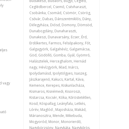
Budakeszi, Budaörs, Bugyi, Cegléd,
ely
Ceglédbercel, Csemő, Csévharaszt,
Csobánka, Csomád, Csömör, Csörög,
Csővár, Dabas, Dánszentmiklós, Dány,
Délegyháza, Diósd, Domony, Dömsöd,
Dunabogdány, Dunaharaszti,
Dunakeszi, Dunavarsány, Ecser, Érd,
Erdőkertes, Farmos, Felsőpakony, Fót,
Galgagyörk, Galgahévíz, Galgamácsa,
eljes
Göd, Gödöllő, Gomba, Gyál, Gyömrő,
Halásztelek, Herceghalom, Hernád
nagy, Hévízgyörk, Iklad, Inárcs,
Ipolydamásd, Ipolytölgyes, Isaszeg,
Jászkarajenő, Kakucs, Kartal, Káva,
ád vagy
Kemence, Kerepes, Kiskunlacháza,
Kismaros, Kisnémedi, Kisoroszi,
Kistarcsa, Kocsér, Kóka, Kőröstetétlen,
Kosd, Kóspallag, Leányfalu, Letkés,
Lórév, Maglód , Majosháza, Makád,
ható
Márianosztra, Mende, Mikebuda,
Mogyoród, Monor, Monorierdő,
Nagybörzsöny, Nagykáta, Nagykőrös,