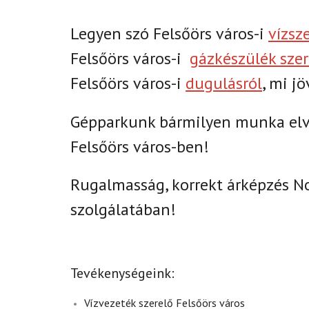
Legyen szó Felsőörs város-i
vízsz
Felsőörs város-i
gázkészülék szer
Felsőörs város-i
dugulásról
, mi j
Gépparkunk bármilyen munka elvé
Felsőörs város-ben!
Rugalmasság, korrekt árképzés N
szolgálatában!
Tevékenységeink:
Vízvezeték szerelő Felsőörs város