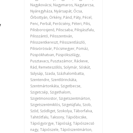
Nagykovácsi, Nagymaros, Nagytarcsa,
Nyáregyháza, Nyársapát, Ócsa,
Őrbottyán, Örkény, Pánd, Páty, Pécel,
y
Penc, Perbál, Perőcsény, Péteri, Pilis,
Pilisborosjenő, Piliscsaba, Pilisjászfalu,
Pilisszántó, Pilisszentiván,
Pilisszentkereszt, Pilisszentlászló,
Pilisvörösvár, Pócsmegyer, Pomáz,
Püspökhatvan, Püspökszilágy,
Pusztavacs, Pusztazámor, Ráckeve,
Rád, Remeteszőlős, Solymár, Sóskút,
Sülysáp, Szada, Százhalombatta,
Szentendre, Szentlőrinckáta,
Szentmártonkáta, Szigetbecse,
Szigetcsép, Szigethalom,
Szigetmonostor, Szigetszentmárton,
Szigetszentmiklós, Szigetújfalu, Szob,
Sződ, Sződliget, Szokolya, Táborfalva,
Tahitótfalu, Taksony, Tápióbicske,
Tápiógyörgye, Tápióság, Tápiószecső
nagy, Tápiószele, Tápiószentmárton,