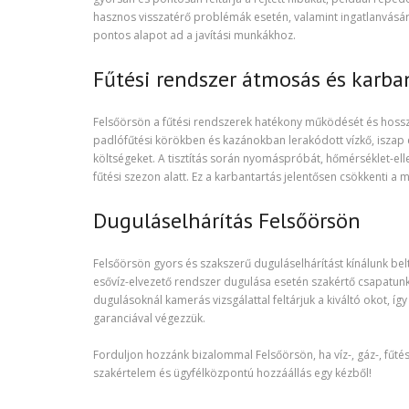
hasznos visszatérő problémák esetén, valamint ingatlanvásárlá
pontos alapot ad a javítási munkákhoz.
Fűtési rendszer átmosás és karba
Felsőörsön a fűtési rendszerek hatékony működését és hosszú
padlófűtési körökben és kazánokban lerakódott vízkő, iszap és
költségeket. A tisztítás során nyomáspróbát, hőmérséklet-el
fűtési szezon alatt. Ez a karbantartás jelentősen csökkenti 
Duguláselhárítás Felsőörsön
Felsőörsön gyors és szakszerű duguláselhárítást kínálunk be
esővíz-elvezető rendszer dugulása esetén szakértő csapatu
dugulásoknál kamerás vizsgálattal feltárjuk a kiváltó okot, íg
garanciával végezzük.
Forduljon hozzánk bizalommal Felsőörsön, ha víz-, gáz-, fű
szakértelem és ügyfélközpontú hozzáállás egy kézből!