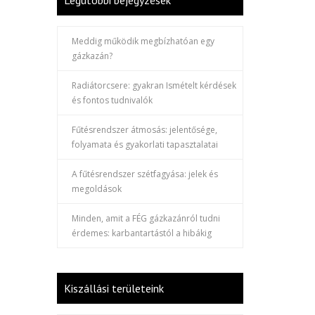
Legutóbbi bejegyzések
Meddig működik megbízhatóan egy
gázkazán?
Radiátorcsere: gyakran Ismételt kérdések
és fontos tudnivalók
Fűtésrendszer átmosás: jelentősége,
folyamata és gyakorlati tapasztalatai
A fűtésrendszer szétfagyása: jelek és
megoldások
Minden, amit a FÉG gázkazánról tudni
érdemes: karbantartástól a hibákig
Kiszállási területeink