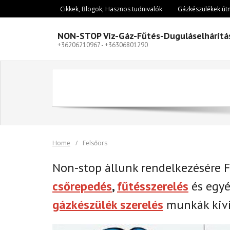
Skip
Cikkek, Blogok, Hasznos tudnivalók
Gázkészülékek út
to
content
NON-STOP Víz-Gáz-Fűtés-Duguláselhárítá
+36206210967 - +36306801290
Home
/
Felsőörs
Non-stop állunk rendelkezésére 
csőrepedés
,
fűtésszerelés
és egy
gázkészülék szerelés
munkák kivi