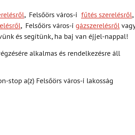
erelésről
,
Felsőörs város-i
fűtés szerelésről
,
elésről
,
Felsőörs város-i
gázszerelésről
vag
övünk és segítünk, ha baj van éjjel-nappal!
gzésére alkalmas és rendelkezésre áll
on-stop a(z)
Felsőörs város-i lakosság