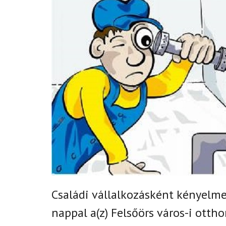
Családi vállalkozásként k
ényelmes
nappal
a(z)
Felsőörs város-i
ottho