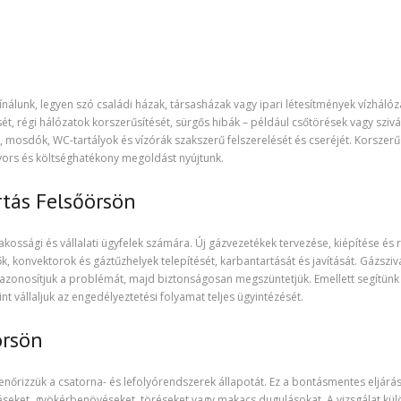
ínálunk, legyen szó családi házak, társasházak vagy ipari létesítmények vízhálóz
ését, régi hálózatok korszerűsítését, sürgős hibák – például csőtörések vagy sziv
ak, mosdók, WC-tartályok és vízórák szakszerű felszerelését és cseréjét. Korszerű
gyors és költséghatékony megoldást nyújtunk.
rtás Felsőörsön
akossági és vállalati ügyfelek számára. Új gázvezetékek tervezése, kiépítése és 
ők, konvektorok és gáztűzhelyek telepítését, karbantartását és javítását. Gázszi
 azonosítjuk a problémát, majd biztonságosan megszüntetjük. Emellett segítünk
t vállaljuk az engedélyeztetési folyamat teljes ügyintézését.
örsön
nőrizzük a csatorna- és lefolyórendszerek állapotát. Ez a bontásmentes eljárá
edéseket, gyökérbenövéseket, töréseket vagy makacs dugulásokat. A vizsgálat kü