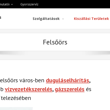
mutatói
Gyorsszervíz
s
Szolgáltatások
Kiszállási Területek
Felsőörs
Felsőörs város-ben
duguláselhárítás
,
éb
vízvezetékszerelés
,
gázszerelés
és
telezésében