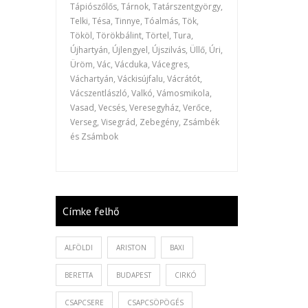
Tápiószőlős, Tárnok, Tatárszentgyörgy,
Telki, Tésa, Tinnye, Tóalmás, Tök,
Tököl, Törökbálint, Törtel, Tura,
Újhartyán, Újlengyel, Újszilvás, Üllő, Úri,
Üröm, Vác, Vácduka, Vácegres,
Váchartyán, Váckisújfalu, Vácrátót,
Vácszentlászló, Valkó, Vámosmikola,
Vasad, Vecsés, Veresegyház, Verőce,
Verseg, Visegrád, Zebegény, Zsámbék
és Zsámbok
Címke felhő
ALFÖLDI
ARISTON
BAXI
BERETTA
BUDAPEST
CIRKÓ
CSAPCSERE
CSAPCSÖPÖGÉS