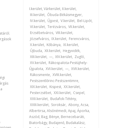
I.kerület, Várkerület, II.kerület,
III.kerület, Óbuda-Békásmegyer,
IV.kerület, Újpest, V.kerület, Bel-Lipót,
VI.kerület, Terézváros, VII.kerület,
Erzsébetváros, VIII.kerület,
atáról.
Józsefváros, IX.kerület, Ferencváros,
árgások
X.kerület, Kőbánya, XI.kerület,
Újbuda, XII.kerület, Hegyvidék,
XIII.kerület, —, XIV.kerület, Zugló,
XV.kerület, Rákospalota-Pestújhely-
Újpalota, XVI.kerület, —, XVII.kerület,
Rákosmente, XVIII.kerület,
régi
Pestszentlőrinc-Pestszentimre,
várgás
XIX.kerület, Kispest, XX.kerület,
 a
Pesterzsébet, XXI.kerület, Csepel,
XXII.kerület, Budafok-Tétény,
XXIII.kerület, Soroksár, Abony, Acsa,
Albertirsa, Alsónémedi, Apaj, Áporka,
Aszód, Bag, Bénye, Bernecebaráti,
s
Biatorbágy, Budajenő, Budakalász,
lönösen