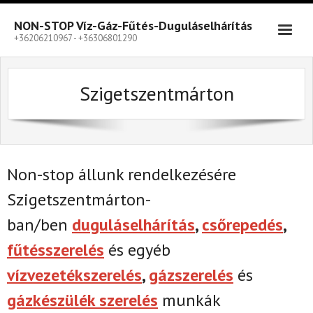
Skip
to
NON-STOP Víz-Gáz-Fűtés-Duguláselhárítás
content
+36206210967 - +36306801290
Szigetszentmárton
Non-stop állunk rendelkezésére
Szigetszentmárton-
ban/ben
duguláselhárítás
,
csőrepedés
,
fűtésszerelés
és egyéb
vízvezetékszerelés
,
gázszerelés
és
gázkészülék szerelés
munkák