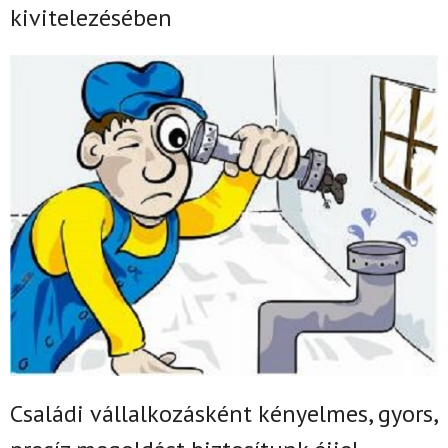
kivitelezésében
Családi vállalkozásként k
ényelmes, gyors,