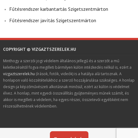
Fűtésrendszer karbantartás Szigetszentmárton
Fűtésrendszer javítás Szigetszentmárton
COPYRIGHT © VIZGAZTSZERELEK.HU
Minthogy a szerzői jogi védelem általános jellegű és a szerzőt a mű
keletkezésétől fogva megilleti bármilyen külön intézkedés nélkül is, ezért a
vizgaztszerelek.hu
(írások, fotók, videók) is a hatálya alá tartoznak. A
honlapon való közzétételükhöz a szerző hozzájárulása szükséges. A honlap
design-ja képzőművészeti alkotásnak minősül, ezért az külön is védelmet
élvez. A honlap, mint egyedi összeállítás gyűjteményes műnek számít, és
akkor is megilleti a védelem, ha egyes részei, összetevői egyébként nem
részesülhetnének védelemben.