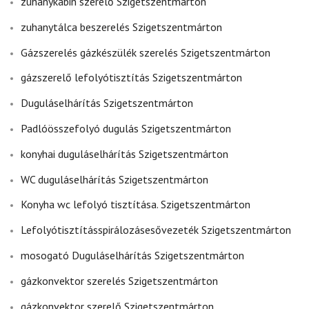
zuhanykabin szerelő Szigetszentmárton
zuhanytálca beszerelés Szigetszentmárton
Gázszerelés gázkészülék szerelés Szigetszentmárton
gázszerelő lefolyótisztítás Szigetszentmárton
Duguláselhárítás Szigetszentmárton
Padlóösszefolyó dugulás Szigetszentmárton
konyhai duguláselhárítás Szigetszentmárton
WC duguláselhárítás Szigetszentmárton
Konyha wc lefolyó tisztítása. Szigetszentmárton
Lefolyótisztításspirálozásesővezeték Szigetszentmárton
mosogató Duguláselhárítás Szigetszentmárton
gázkonvektor szerelés Szigetszentmárton
gázkonvektor szerelő Szigetszentmárton