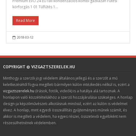
Premium EVO 24 EU fali kondenzációs kombi gázkazán Fűtési
körforgás 1 01 Túlfűtés 1…
Read More
2018-03-12
COPYRIGHT © VIZGAZTSZERELEK.HU
Minthogy a szerzői jogi védelem általános jellegű és a szerzőt a mű
keletkezésétől fogva megilleti bármilyen külön intézkedés nélkül is, ezért a
vizgaztszerelek.hu
(írások, fotók, videók) is a hatálya alá tartoznak. A
honlapon való közzétételükhöz a szerző hozzájárulása szükséges. A honlap
design-ja képzőművészeti alkotásnak minősül, ezért az külön is védelmet
élvez. A honlap, mint egyedi összeállítás gyűjteményes műnek számít, és
akkor is megilleti a védelem, ha egyes részei, összetevői egyébként nem
részesülhetnének védelemben.