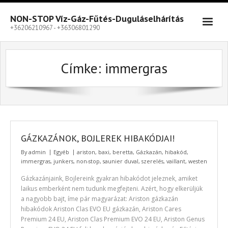
Skip
to
NON-STOP Víz-Gáz-Fűtés-Duguláselhárítás
content
+36206210967 - +36306801290
Címke:
immergras
GÁZKAZÁNOK, BOJLEREK HIBAKÓDJAI!
By
admin
Egyéb
ariston
,
baxi
,
beretta
,
Gázkazán
,
hibakód
,
immergras
,
junkers
,
non-stop
,
saunier duval
,
szerelés
,
vaillant
,
westen
Gázkazánjaink, Bojlereink gyakran hibakódot jeleznek, amiket
laikus emberként nem tudunk megfejteni. Azért, hogy elkerüljük
a nagyobb bajt, íme pár magyarázat: Ariston gázkazán
hibakódok Ariston Clas EVO EU gázkazán, Ariston Cares
Premium 24 EU, Ariston Clas Premium EVO 24 EU, Ariston Genus