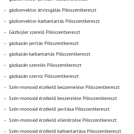
gázkonvektor átvizsgálás Pilisszentkereszt
gázkonvektor-karbantartás Pilisszentkereszt
Gázbojler szerelő Pilisszentkereszt
gázkazán javítás Pilisszentkereszt
gázkazán karbantartás Pilisszentkereszt
gázkazán szerelés Pilisszentkereszt
gázkazán szerviz Pilisszentkereszt
Szén-monoxid érzékelő beüzemelése Pilisszentkereszt
Szén-monoxid érzékelő beszerelése Pilisszentkereszt
Szén-monoxid érzékelő javítása Pilisszentkereszt
Szén-monoxid érzékelő ellenőrzése Pilisszentkereszt
Szén-monoxid érzékelő karbantartása Pilisszentkereszt