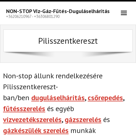
Skip
to
NON-STOP Víz-Gáz-Fűtés-Duguláselhárítás
content
+36206210967 - +36306801290
Pilisszentkereszt
Non-stop állunk rendelkezésére
Pilisszentkereszt-
ban/ben
duguláselhárítás
,
csőrepedés
,
fűtésszerelés
és egyéb
vízvezetékszerelés
,
gázszerelés
és
gázkészülék szerelés
munkák