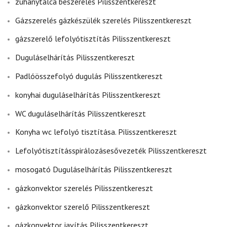
zuhanytálca beszerelés Pilisszentkereszt
Gázszerelés gázkészülék szerelés Pilisszentkereszt
gázszerelő lefolyótisztítás Pilisszentkereszt
Duguláselhárítás Pilisszentkereszt
Padlóösszefolyó dugulás Pilisszentkereszt
konyhai duguláselhárítás Pilisszentkereszt
WC duguláselhárítás Pilisszentkereszt
Konyha wc lefolyó tisztítása. Pilisszentkereszt
Lefolyótisztításspirálozásesővezeték Pilisszentkereszt
mosogató Duguláselhárítás Pilisszentkereszt
gázkonvektor szerelés Pilisszentkereszt
gázkonvektor szerelő Pilisszentkereszt
gázkonvektor javítás Pilisszentkereszt