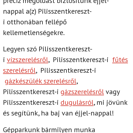
precíz megoldást biztosítunk
éjjel-
nappal
a(z)
Pilisszentkereszt-
i
otthonában fellépő
kellemetlenségekre.
Legyen szó Pilisszentkereszt-
i
vízszerelésről
,
Pilisszentkereszt-i
fűtés
szerelésről
,
Pilisszentkereszt-i
gázkészülék szerelésről
,
Pilisszentkereszt-i
gázszerelésről
vagy
Pilisszentkereszt-i
dugulásról
, mi jövünk
és segítünk, ha baj van éjjel-nappal!
Gépparkunk bármilyen munka