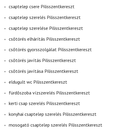
csaptelep csere Pilisszentkereszt
csaptelep szerelés Pilisszentkereszt
csaptelep szerelése Pilisszentkereszt
csőtörés elhárítás Pilisszentkereszt
csőtörés gyorsszolgálat Pilisszentkereszt
csőtörés javítás Pilisszentkereszt
csőtörés javítása Pilisszentkereszt
eldugult wc Pilisszentkereszt
fürdőszoba vízszerelés Pilisszentkereszt
kerti csap szerelés Pilisszentkereszt
konyhai csaptelep szerelés Pilisszentkereszt
mosogató csaptelep szerelés Pilisszentkereszt