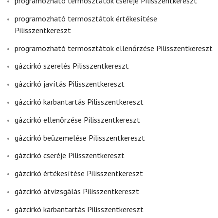
programozható termosztátok cseréje Pilisszentkereszt
programozható termosztátok értékesítése
Pilisszentkereszt
programozható termosztátok ellenőrzése Pilisszentkereszt
gázcirkó szerelés Pilisszentkereszt
gázcirkó javítás Pilisszentkereszt
gázcirkó karbantartás Pilisszentkereszt
gázcirkó ellenőrzése Pilisszentkereszt
gázcirkó beüzemelése Pilisszentkereszt
gázcirkó cseréje Pilisszentkereszt
gázcirkó értékesítése Pilisszentkereszt
gázcirkó átvizsgálás Pilisszentkereszt
gázcirkó karbantartás Pilisszentkereszt