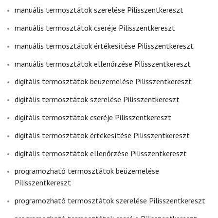
manuális termosztátok szerelése Pilisszentkereszt
manuális termosztátok cseréje Pilisszentkereszt
manuális termosztátok értékesítése Pilisszentkereszt
manuális termosztátok ellenőrzése Pilisszentkereszt
digitális termosztátok beüzemelése Pilisszentkereszt
digitális termosztátok szerelése Pilisszentkereszt
digitális termosztátok cseréje Pilisszentkereszt
digitális termosztátok értékesítése Pilisszentkereszt
digitális termosztátok ellenőrzése Pilisszentkereszt
programozható termosztátok beüzemelése
Pilisszentkereszt
programozható termosztátok szerelése Pilisszentkereszt