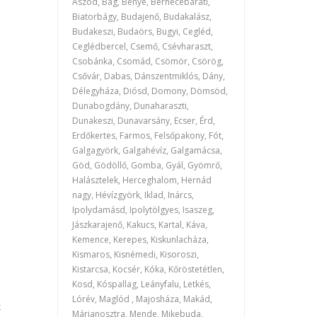
Aszód, Bag, Bénye, Bernecebaráti,
Biatorbágy, Budajenő, Budakalász,
Budakeszi, Budaörs, Bugyi, Cegléd,
Ceglédbercel, Csemő, Csévharaszt,
Csobánka, Csomád, Csömör, Csörög,
Csővár, Dabas, Dánszentmiklós, Dány,
Délegyháza, Diósd, Domony, Dömsöd,
Dunabogdány, Dunaharaszti,
Dunakeszi, Dunavarsány, Ecser, Érd,
Erdőkertes, Farmos, Felsőpakony, Fót,
Galgagyörk, Galgahévíz, Galgamácsa,
Göd, Gödöllő, Gomba, Gyál, Gyömrő,
Halásztelek, Herceghalom, Hernád
nagy, Hévízgyörk, Iklad, Inárcs,
Ipolydamásd, Ipolytölgyes, Isaszeg,
Jászkarajenő, Kakucs, Kartal, Káva,
Kemence, Kerepes, Kiskunlacháza,
Kismaros, Kisnémedi, Kisoroszi,
Kistarcsa, Kocsér, Kóka, Kőröstetétlen,
Kosd, Kóspallag, Leányfalu, Letkés,
Lórév, Maglód , Majosháza, Makád,
k
Márianosztra, Mende, Mikebuda,