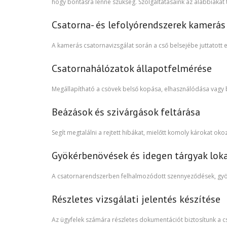
hogy bontásra lenne szükség. Szolgáltatásaink az alábbiakat 
Csatorna- és lefolyórendszerek kamerás
A kamerás csatornavizsgálat során a cső belsejébe juttatott
Csatornahálózatok állapotfelmérése
Megállapítható a csövek belső kopása, elhasználódása vagy b
Beázások és szivárgások feltárása
Segít megtalálni a rejtett hibákat, mielőtt komoly károkat oko
Gyökérbenövések és idegen tárgyak loka
A csatornarendszerben felhalmozódott szennyeződések, gyö
Részletes vizsgálati jelentés készítése
Az ügyfelek számára részletes dokumentációt biztosítunk a cs