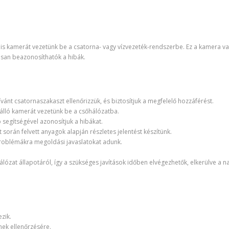
ilis kamerát vezetünk be a csatorna- vagy vízvezeték-rendszerbe. Ez a kamera va
osan beazonosíthatók a hibák.
ívánt csatornaszakaszt ellenőrizzük, és biztosítjuk a megfelelő hozzáférést.
zálló kamerát vezetünk be a csőhálózatba.
p segítségével azonosítjuk a hibákat.
t során felvett anyagok alapján részletes jelentést készítünk.
roblémákra megoldási javaslatokat adunk.
ózat állapotáról, így a szükséges javítások időben elvégezhetők, elkerülve a 
zik.
nek ellenőrzésére.