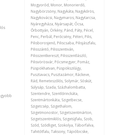
Mogyoród, Monor, Monorierdő,
Nagybörzsöny, Nagykáta, Nagykőrös,
Nagykovácsi, Nagymaros, Nagytarcsa,
Nyáregyháza, Nyársapát, Ócsa,
lós
Őrbottyán, Örkény, Pánd, Páty, Pécel,
Penc, Perbál, Perőcsény, Péteri, Pilis,
Pilisborosjenő, Piliscsaba, Pilisjászfalu,
Pilisszántó, Pilisszentiván,
Pilisszentkereszt, Pilisszentlászló,
Pilisvörösvár, Pócsmegyer, Pomáz,
Püspökhatvan, Püspökszilágy,
Pusztavacs, Pusztazámor, Ráckeve,
Rád, Remeteszőlős, Solymár, Sóskút,
Sülysáp, Szada, Százhalombatta,
Szentendre, Szentlőrinckáta,
nagyobb
Szentmártonkáta, Szigetbecse,
Szigetcsép, Szigethalom,
Szigetmonostor, Szigetszentmárton,
Szigetszentmiklós, Szigetújfalu, Szob,
Sződ, Sződliget, Szokolya, Táborfalva,
Tahitótfalu, Taksony, Tápióbicske,