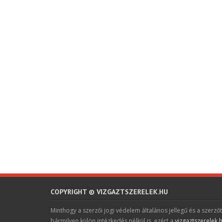
COPYRIGHT © VIZGAZTSZERELEK.HU
Minthogy a szerzői jogi védelem általános jellegű és a szerzőt
bármilyen külön intézkedés nélkül is, ezért a
vizgaztszerelek.