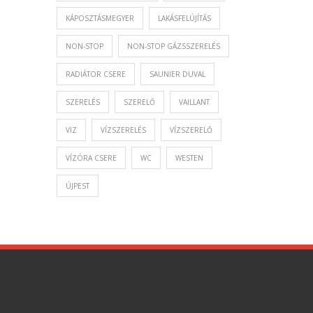
KÁPOSZTÁSMEGYER
LAKÁSFELÚJÍTÁS
NON-STOP
NON-STOP GÁZSSZERELÉS
RADIÁTOR CSERE
SAUNIER DUVAL
SZERELÉS
SZERELŐ
VAILLANT
VIZ
VÍZSZERELÉS
VÍZSZERELŐ
VÍZÓRA CSERE
WC
WESTEN
ÚJPEST