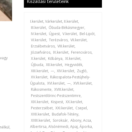
Kiszállási területeink
I.kerület, Várkerület, II.kerület,
III.kerület, Óbuda-Békásmegyer,
IV.kerület, Újpest, V.kerület, Bel-Lipót,
VI.kerület, Terézváros, VII.kerület,
Erzsébetváros, VIII.kerület,
Józsefváros, IX.kerület, Ferencváros,
 vagy
X.kerület, Kőbánya, XI.kerület,
Újbuda, XII.kerület, Hegyvidék,
XIII.kerület, —, XIV.kerület, Zugló,
XV.kerület, Rákospalota-Pestújhely-
Újpalota, XVI.kerület, —, XVII.kerület,
Rákosmente, XVIII.kerület,
Pestszentlőrinc-Pestszentimre,
XIX.kerület, Kispest, XX.kerület,
Pesterzsébet, XXI.kerület, Csepel,
XXII.kerület, Budafok-Tétény,
XXIII.kerület, Soroksár, Abony, Acsa,
Albertirsa, Alsónémedi, Apaj, Áporka,
nélkül,