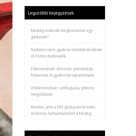
Legutóbbi bejegyzések
Meddig működik megbízhatóan egy
gázkazán?
Radiátorcsere: gyakran Ismételt kérdések
és fontos tudnivalók
Fűtésrendszer átmosás: jelentősége,
folyamata és gyakorlati tapasztalatai
A fűtésrendszer szétfagyása: jelek és
megoldások
Minden, amit a FÉG gázkazánról tudni
érdemes: karbantartástól a hibákig