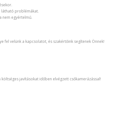
ésekor.
em látható problémákat.
a nem egyértelmű.
 fel velünk a kapcsolatot, és szakértőink segítenek Önnek!
 költséges javításokat időben elvégzett csőkamerázással!