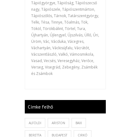
Tápiógyörgye, Tápióság, Tápiószecső
nagy, Tápiószele, Tápiószentmárton,
Tápiószőlős, Tárnok, Tatárszentgyörgy,
Telki, Tésa, Tinnye, Tóalmás, Tök,
Tököl, Törökbálint, Törtel, Tura,
Újhartyán, Újlengyel, Újszilvás, Üllő, Úri,
Üröm, Vác, Vácduka, Vácegres,
Váchartyán, Váckisújfalu, Vácrátót,
Vácszentlászló, Valkó, Vámosmikola,
Vasad, Vecsés, Veresegyház, Verőce,
Verseg, Visegrád, Zebegény, Zsámbék
és Zsámbok
Címke felhő
ALFÖLDI
ARISTON
BAXI
BERETTA
BUDAPEST
CIRKÓ