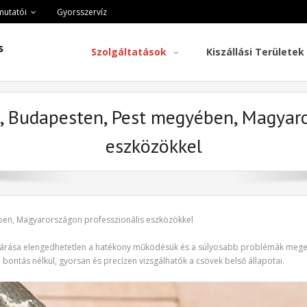
mutatói
Gyorsszervíz
s
Szolgáltatások
Kiszállási Területek
 Budapesten, Pest megyében, Magyaro
eszközökkel
en, Magyarországon professzionális eszközökkel
eltárása elengedhetetlen a hatékony működésük és a súlyosabb problémák meg
 bontás nélkül, gyorsan és precízen vizsgálhatók a csövek belső állapotai.