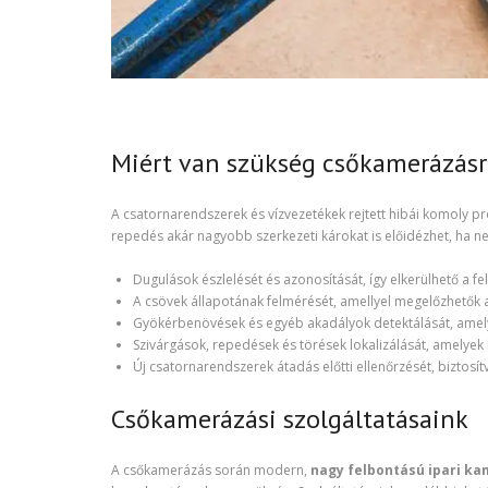
Miért van szükség csőkamerázásr
A csatornarendszerek és vízvezetékek rejtett hibái komoly 
repedés akár nagyobb szerkezeti károkat is előidézhet, ha ne
Dugulások észlelését és azonosítását, így elkerülhető a fe
A csövek állapotának felmérését, amellyel megelőzhetők a
Gyökérbenövések és egyéb akadályok detektálását, amelyek
Szivárgások, repedések és törések lokalizálását, amelyek
Új csatornarendszerek átadás előtti ellenőrzését, biztosítv
Csőkamerázási szolgáltatásaink
A csőkamerázás során modern,
nagy felbontású ipari k