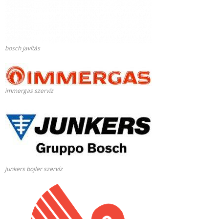
bosch javítás
immergas szervíz
junkers bojler szervíz