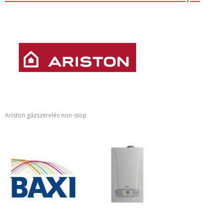
Ariston gázszerelés non-stop