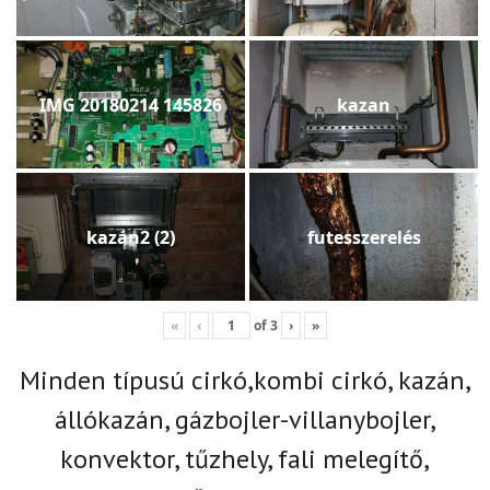
IMG 20180214 145826
kazan
kazán2 (2)
futesszerelés
«
‹
of
3
›
»
Minden típusú cirkó,kombi cirkó, kazán,
állókazán, gázbojler-villanybojler,
konvektor, tűzhely, fali melegítő,