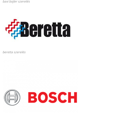
baxi bojler szerelés
beretta szerelés