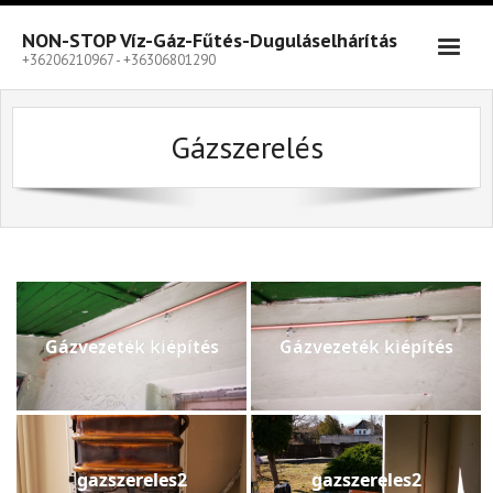
Skip
to
NON-STOP Víz-Gáz-Fűtés-Duguláselhárítás
content
+36206210967 - +36306801290
Gázszerelés
Gázvezeték kiépítés
Gázvezeték kiépítés
gazszereles2
gazszereles2