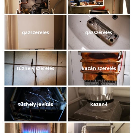
gazszereles
gazszereles
tűzhely szerelés
kazán szerelés
tűzhely javítás
kazan4