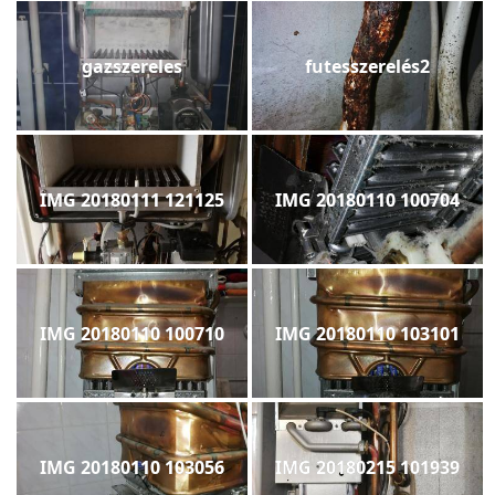
gazszereles
futesszerelés2
IMG 20180111 121125
IMG 20180110 100704
IMG 20180110 100710
IMG 20180110 103101
IMG 20180110 103056
IMG 20180215 101939