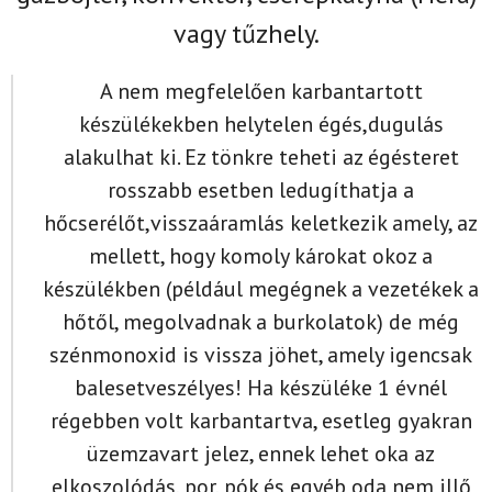
vagy tűzhely.
A nem megfelelően karbantartott
készülékekben helytelen égés,dugulás
alakulhat ki. Ez tönkre teheti az égésteret
rosszabb esetben ledugíthatja a
hőcserélőt,visszaáramlás keletkezik amely, az
mellett, hogy komoly károkat okoz a
készülékben (például megégnek a vezetékek a
hőtől, megolvadnak a burkolatok) de még
szénmonoxid is vissza jöhet, amely igencsak
balesetveszélyes! Ha készüléke 1 évnél
régebben volt karbantartva, esetleg gyakran
üzemzavart jelez, ennek lehet oka az
elkoszolódás, por, pók és egyéb oda nem illő