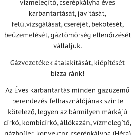
vízmelegítő, cserépkályha éves
karbantartását, javítását,
felülvizsgálását, cseréjét, bekötését,
beüzemelését, gáztömörség ellenőrzését
vállaljuk.
Gázvezetékek átalakítását, kiépítését
bízza ránk!
Az Éves karbantartás minden gázüzemű
berendezés felhasználójának szinte
kötelező, legyen az bármilyen márkájú
cirkó, kombicirkó, állókazán,
vízmelegítő,
gázbojler,
konvektor, cserépkályha (Héra)