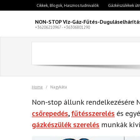
Skip
Cikkek, Blogok, Hasznos tudnivalók
Gázkészülékek út
to
content
NON-STOP Víz-Gáz-Fűtés-Duguláselhárítá
+36206210967 - +36306801290
Home
/
Nagykáta
Non-stop állunk rendelkezésére
csőrepedés
,
fűtésszerelés
és egy
gázkészülék szerelés
munkák kivi