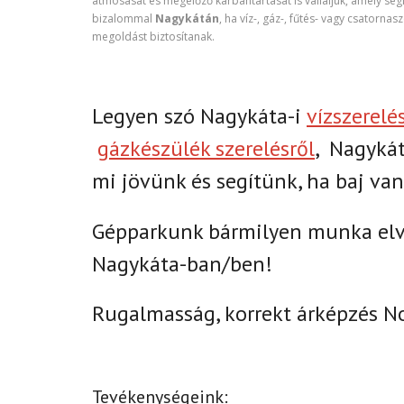
átmosását és megelőző karbantartását is vállaljuk, amely seg
bizalommal
Nagykátán
, ha víz-, gáz-, fűtés- vagy csatorn
megoldást biztosítanak.
Legyen szó Nagykáta-i
vízszerelé
gázkészülék szerelésről
,
Nagykát
mi jövünk és segítünk, ha baj van
Gépparkunk bármilyen munka elvé
Nagykáta-ban/ben!
Rugalmasság, korrekt árképzés N
Tevékenységeink: