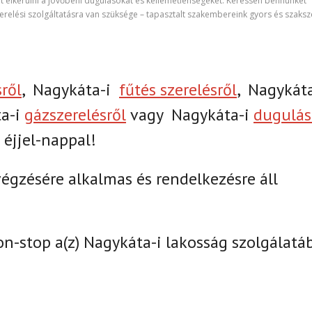
ít elkerülni a jövőbeni dugulásokat és kellemetlenségeket. Keressen bennünket
aszerelési szolgáltatásra van szüksége – tapasztalt szakembereink gyors és szaks
sről
,
Nagykáta-i
fűtés szerelésről
,
Nagykáta
a-i
gázszerelésről
vagy
Nagykáta-i
dugulás
 éjjel-nappal!
gzésére alkalmas és rendelkezésre áll
on-stop a(z)
Nagykáta-i lakosság szolgálatá