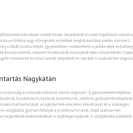
ltatásokat biztosítunk családi házak, társasházak és üzleti ingatlanok számára
yomás-probléma vagy elöregedett vezetékek meghibásodása esetén. Korszerű
g a hibák pontos helyét, így jelentősen csökkenthető a javítás ideje és költség
rek korszerűsítését, valamint fürdőszobák és konyhák teljes vízszerelését. Csapt
gyító rendszerek és ivóvíz-szűrők telepítését és cseréjét is szakszerűen végezzü
antartás Nagykátán
 biztonsági és műszaki előírások szerint végezzük. Új gázvezetékek kiépítése,
zkazánok, kondenzációs kazánok, konvektorok, cirkók és gázbojlerek telepítése 
dőszakos karbantartását, az égéstermék-elvezetés ellenőrzését és a szükséges
es vizsgálattal gyorsan feltárjuk a probléma forrását, majd szakszerűen
i megoldások kiválasztásában is segítséget nyújtunk. A szolgáltatási palettánk 