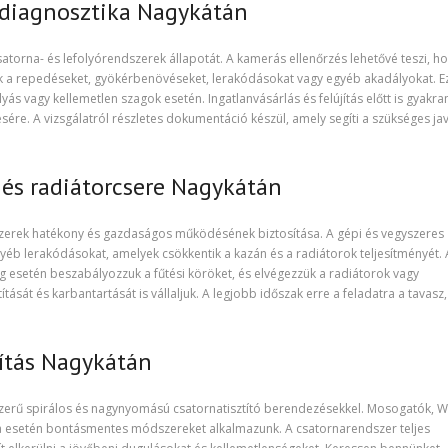
ődiagnosztika Nagykátán
torna- és lefolyórendszerek állapotát. A kamerás ellenőrzés lehetővé teszi, h
juk a repedéseket, gyökérbenövéseket, lerakódásokat vagy egyéb akadályokat. E
s vagy kellemetlen szagok esetén. Ingatlanvásárlás és felújítás előtt is gyakra
ére. A vizsgálatról részletes dokumentáció készül, amely segíti a szükséges ja
s és radiátorcsere Nagykátán
ndszerek hatékony és gazdaságos működésének biztosítása. A gépi és vegyszeres
gyéb lerakódásokat, amelyek csökkentik a kazán és a radiátorok teljesítményét. 
 esetén beszabályozzuk a fűtési köröket, és elvégezzük a radiátorok vagy
tását és karbantartását is vállaljuk. A legjobb időszak erre a feladatra a tavasz
títás Nagykátán
zerű spirálos és nagynyomású csatornatisztító berendezésekkel. Mosogatók, W
sa esetén bontásmentes módszereket alkalmazunk. A csatornarendszer teljes