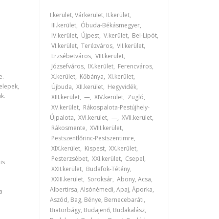
I.kerület, Várkerület, II.kerület,
III.kerület, Óbuda-Békásmegyer,
IV.kerület, Újpest, V.kerület, Bel-Lipót,
VI.kerület, Terézváros, VII.kerület,
Erzsébetváros, VIII.kerület,
.
Józsefváros, IX.kerület, Ferencváros,
e.
X.kerület, Kőbánya, XI.kerület,
elepek,
Újbuda, XII.kerület, Hegyvidék,
k.
XIII.kerület, —, XIV.kerület, Zugló,
XV.kerület, Rákospalota-Pestújhely-
Újpalota, XVI.kerület, —, XVII.kerület,
Rákosmente, XVIII.kerület,
Pestszentlőrinc-Pestszentimre,
XIX.kerület, Kispest, XX.kerület,
Pesterzsébet, XXI.kerület, Csepel,
is
XXII.kerület, Budafok-Tétény,
XXIII.kerület, Soroksár, Abony, Acsa,
Albertirsa, Alsónémedi, Apaj, Áporka,
a
Aszód, Bag, Bénye, Bernecebaráti,
Biatorbágy, Budajenő, Budakalász,