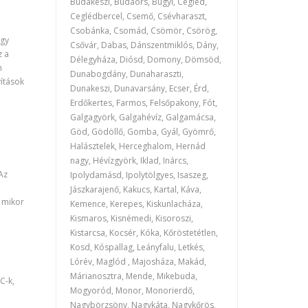
Budakeszi, Budaörs, Bugyi, Cegléd,
Ceglédbercel, Csemő, Csévharaszt,
Csobánka, Csomád, Csömör, Csörög,
ogy
Csővár, Dabas, Dánszentmiklós, Dány,
z a
Délegyháza, Diósd, Domony, Dömsöd,
n
Dunabogdány, Dunaharaszti,
vítások
Dunakeszi, Dunavarsány, Ecser, Érd,
Erdőkertes, Farmos, Felsőpakony, Fót,
Galgagyörk, Galgahévíz, Galgamácsa,
Göd, Gödöllő, Gomba, Gyál, Gyömrő,
Halásztelek, Herceghalom, Hernád
nagy, Hévízgyörk, Iklad, Inárcs,
Az
Ipolydamásd, Ipolytölgyes, Isaszeg,
Jászkarajenő, Kakucs, Kartal, Káva,
, mikor
Kemence, Kerepes, Kiskunlacháza,
Kismaros, Kisnémedi, Kisoroszi,
Kistarcsa, Kocsér, Kóka, Kőröstetétlen,
Kosd, Kóspallag, Leányfalu, Letkés,
Lórév, Maglód , Majosháza, Makád,
Márianosztra, Mende, Mikebuda,
C-k,
Mogyoród, Monor, Monorierdő,
Nagybörzsöny, Nagykáta, Nagykőrös,