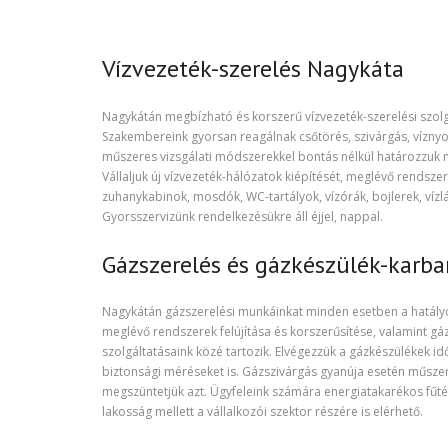
Vízvezeték-szerelés Nagykáta
Nagykátán megbízható és korszerű vízvezeték-szerelési szolgá
Szakembereink gyorsan reagálnak csőtörés, szivárgás, vízn
műszeres vizsgálati módszerekkel bontás nélkül határozzuk me
Vállaljuk új vízvezeték-hálózatok kiépítését, meglévő rendsze
zuhanykabinok, mosdók, WC-tartályok, vízórák, bojlerek, vízlá
Gyorsszervizünk rendelkezésükre áll éjjel, nappal.
Gázszerelés és gázkészülék-karb
Nagykátán gázszerelési munkáinkat minden esetben a hatályos
meglévő rendszerek felújítása és korszerűsítése, valamint gá
szolgáltatásaink közé tartozik. Elvégezzük a gázkészülékek i
biztonsági méréseket is. Gázszivárgás gyanúja esetén műszer
megszüntetjük azt. Ügyfeleink számára energiatakarékos fűtés
lakosság mellett a vállalkozói szektor részére is elérhető.