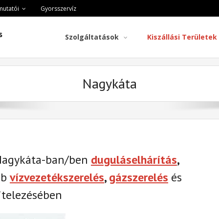
mutatói
Gyorsszervíz
s
Szolgáltatások
Kiszállási Területek
Nagykáta
 Nagykáta-ban/ben
duguláselhárítás
,
éb
vízvezetékszerelés
,
gázszerelés
és
telezésében