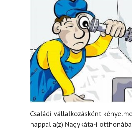
Családi vállalkozásként k
ényelmes
nappal
a(z)
Nagykáta-i
otthonában