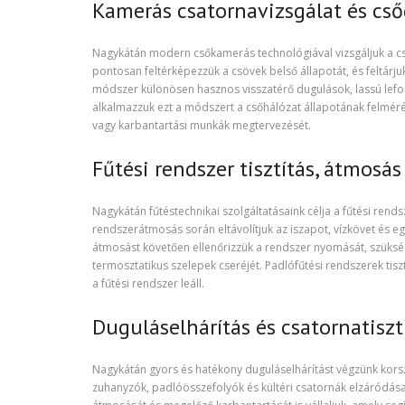
Kamerás csatornavizsgálat és cs
Nagykátán modern csőkamerás technológiával vizsgáljuk a csa
pontosan feltérképezzük a csövek belső állapotát, és feltár
módszer különösen hasznos visszatérő dugulások, lassú lefolyá
alkalmazzuk ezt a módszert a csőhálózat állapotának felmérés
vagy karbantartási munkák megtervezését.
Fűtési rendszer tisztítás, átmosá
Nagykátán fűtéstechnikai szolgáltatásaink célja a fűtési re
rendszerátmosás során eltávolítjuk az iszapot, vízkövet és e
átmosást követően ellenőrizzük a rendszer nyomását, szükség
termosztatikus szelepek cseréjét. Padlófűtési rendszerek tisztí
a fűtési rendszer leáll.
Duguláselhárítás és csatornatisz
Nagykátán gyors és hatékony duguláselhárítást végzünk kors
zuhanyzók, padlóösszefolyók és kültéri csatornák elzáródá