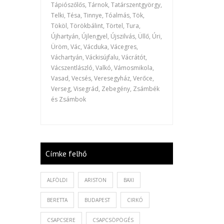
Tápiószőlős, Tárnok, Tatárszentgyörgy,
Telki, Tésa, Tinnye, Tóalmás, Tök,
Tököl, Törökbálint, Törtel, Tura,
Újhartyán, Újlengyel, Újszilvás, Üllő, Úri,
Üröm, Vác, Vácduka, Vácegres,
Váchartyán, Váckisújfalu, Vácrátót,
Vácszentlászló, Valkó, Vámosmikola,
Vasad, Vecsés, Veresegyház, Verőce,
Verseg, Visegrád, Zebegény, Zsámbék
és Zsámbok
Címke felhő
ALFÖLDI
ARISTON
BAXI
BERETTA
BUDAPEST
CIRKÓ
CSAPCSERE
CSAPCSÖPÖGÉS