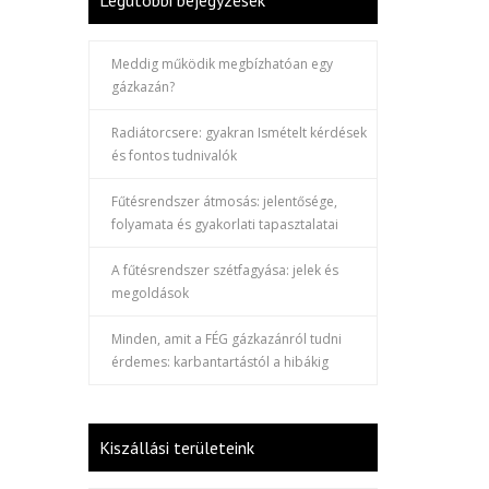
Legutóbbi bejegyzések
Meddig működik megbízhatóan egy
gázkazán?
Radiátorcsere: gyakran Ismételt kérdések
és fontos tudnivalók
Fűtésrendszer átmosás: jelentősége,
folyamata és gyakorlati tapasztalatai
A fűtésrendszer szétfagyása: jelek és
megoldások
Minden, amit a FÉG gázkazánról tudni
érdemes: karbantartástól a hibákig
Kiszállási területeink