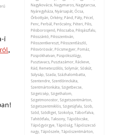
Nagykovácsi, Nagymaros, Nagytarcsa,
zerű
Nyáregyháza, Nyársapát, Ócsa,
Őrbottyán, Örkény, Pánd, Páty, Pécel,
Penc, Perbál, Perőcsény, Péteri, Pilis,
Pilisborosjenő, Piliscsaba, Pilisjászfalu,
Pilisszántó, Pilisszentiván,
-i
Pilisszentkereszt, Pilisszentlászló,
ról
,
Pilisvörösvár, Pócsmegyer, Pomáz,
Püspökhatvan, Püspökszilágy,
Pusztavacs, Pusztazámor, Ráckeve,
Rád, Remeteszőlős, Solymár, Sóskút,
Sülysáp, Szada, Százhalombatta,
Szentendre, Szentlőrinckáta,
Szentmártonkáta, Szigetbecse,
Szigetcsép, Szigethalom,
Szigetmonostor, Szigetszentmárton,
ban!
Szigetszentmiklós, Szigetújfalu, Szob,
Sződ, Sződliget, Szokolya, Táborfalva,
Tahitótfalu, Taksony, Tápióbicske,
Tápiógyörgye, Tápióság, Tápiószecső
nagy, Tápiószele, Tápiószentmárton,