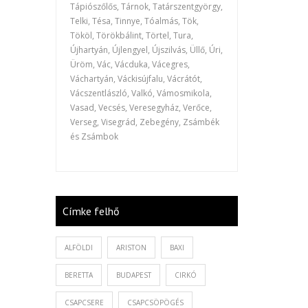
Tápiószőlős, Tárnok, Tatárszentgyörgy,
Telki, Tésa, Tinnye, Tóalmás, Tök,
Tököl, Törökbálint, Törtel, Tura,
Újhartyán, Újlengyel, Újszilvás, Üllő, Úri,
Üröm, Vác, Vácduka, Vácegres,
Váchartyán, Váckisújfalu, Vácrátót,
Vácszentlászló, Valkó, Vámosmikola,
Vasad, Vecsés, Veresegyház, Verőce,
Verseg, Visegrád, Zebegény, Zsámbék
és Zsámbok
Címke felhő
ALFÖLDI
ARISTON
BAXI
BERETTA
BUDAPEST
CIRKÓ
CSAPCSERE
CSAPCSÖPÖGÉS