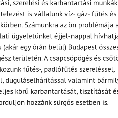
tási, szerelési és karbantartási munkák
telezést is vállalunk víz- gáz- fűtés és
akörben. Számunkra az ön problémája 
lati ügyeletünket éjjel-nappal hívhatja
s (akár egy órán belül) Budapest össze
ész területén. A csapcsöpögés és csőt
lkozunk fűtés-, padlófűtés szereléssel,
el, duguláselhárítással valamint bármi
jes körű karbantartását, tisztítását é
 Forduljon hozzánk sürgős esetben is.