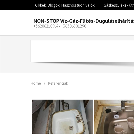
Skip
Cikkek, Blogok, Hasznos tudnivalók
Gázkészülékek út
to
content
NON-STOP Víz-Gáz-Fűtés-Duguláselhárítá
+36206210967 - +36306801290
Home
/
Referenciák