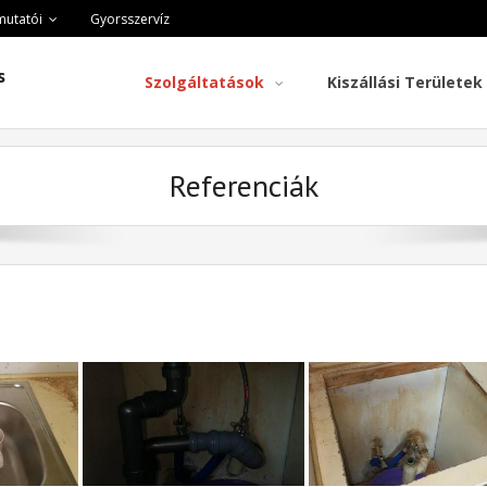
mutatói
Gyorsszervíz
s
Szolgáltatások
Kiszállási Területek
Referenciák