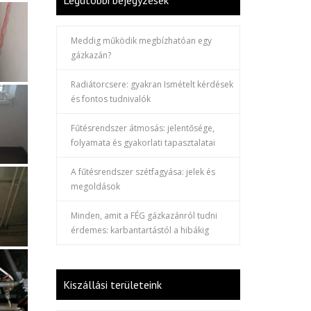
Legutóbbi bejegyzések
Meddig működik megbízhatóan egy
gázkazán?
Radiátorcsere: gyakran Ismételt kérdések
és fontos tudnivalók
Fűtésrendszer átmosás: jelentősége,
folyamata és gyakorlati tapasztalatai
A fűtésrendszer szétfagyása: jelek és
megoldások
Minden, amit a FÉG gázkazánról tudni
érdemes: karbantartástól a hibákig
Kiszállási területeink