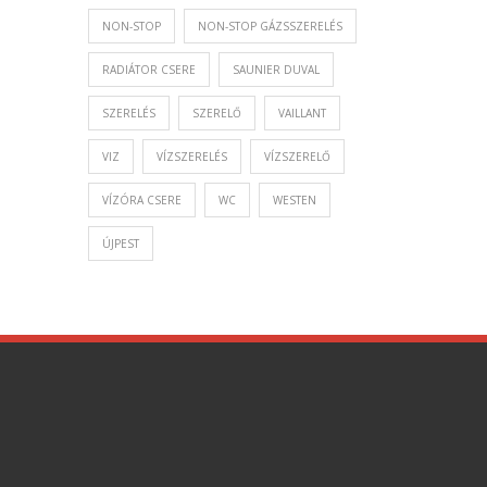
NON-STOP
NON-STOP GÁZSSZERELÉS
RADIÁTOR CSERE
SAUNIER DUVAL
SZERELÉS
SZERELŐ
VAILLANT
VIZ
VÍZSZERELÉS
VÍZSZERELŐ
VÍZÓRA CSERE
WC
WESTEN
ÚJPEST