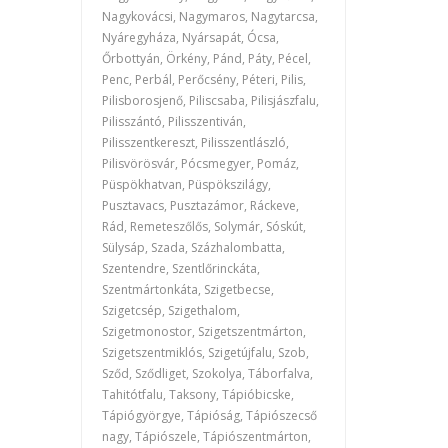
Nagykovácsi, Nagymaros, Nagytarcsa,
Nyáregyháza, Nyársapát, Ócsa,
Őrbottyán, Örkény, Pánd, Páty, Pécel,
Penc, Perbál, Perőcsény, Péteri, Pilis,
Pilisborosjenő, Piliscsaba, Pilisjászfalu,
Pilisszántó, Pilisszentiván,
Pilisszentkereszt, Pilisszentlászló,
Pilisvörösvár, Pócsmegyer, Pomáz,
Püspökhatvan, Püspökszilágy,
Pusztavacs, Pusztazámor, Ráckeve,
Rád, Remeteszőlős, Solymár, Sóskút,
Sülysáp, Szada, Százhalombatta,
Szentendre, Szentlőrinckáta,
Szentmártonkáta, Szigetbecse,
Szigetcsép, Szigethalom,
Szigetmonostor, Szigetszentmárton,
Szigetszentmiklós, Szigetújfalu, Szob,
Sződ, Sződliget, Szokolya, Táborfalva,
Tahitótfalu, Taksony, Tápióbicske,
Tápiógyörgye, Tápióság, Tápiószecső
nagy, Tápiószele, Tápiószentmárton,