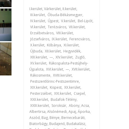
I.kerület, Várkerület, II.kerület,
III.kerület, Óbuda-Békásmegyer,
IV.kerület, Újpest, V.kerület, Bel-Lipót,
VI.kerület, Terézváros, VII.kerület,
Erzsébetváros, VIII.kerület,
Józsefváros, IX.kerület, Ferencváros,
X.kerület, Kőbánya, XI.kerület,
Újbuda, XII.kerület, Hegyvidék,
XIII.kerület, —, XIV.kerület, Zugló,
XV.kerület, Rákospalota-Pestújhely-
Újpalota, XVI.kerület, —, XVII.kerület,
Rákosmente, XVIII.kerület,
Pestszentlőrinc-Pestszentimre,
XIX.kerület, Kispest, XX.kerület,
Pesterzsébet, XXI.kerület, Csepel,
XXII.kerület, Budafok-Tétény,
XXIII.kerület, Soroksár, Abony, Acsa,
Albertirsa, Alsónémedi, Apaj, Áporka,
Aszód, Bag, Bénye, Bernecebaráti,
Biatorbágy, Budajenő, Budakalász,