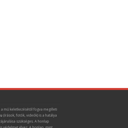
 a mű keletkezésétől fogva megilleti
hu
(írások, fotók, videók) is a hatálya
zájárulása szükséges. A honlap
is védelmet élvez. A honlap, mint