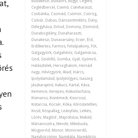
at,
Budakeszi, Budaörs, Bugyi, Cegléd,
Ceglédbercel, Csemő, Csévharaszt,
Csobánka, Csomád, Csömör, Csörög,
Csővár, Dabas, Dánszentmiklós, Dány,
a
Délegyháza, Diósd, Domony, Dömsöd,
Dunabogdány, Dunaharaszti,
.
Dunakeszi, Dunavarsány, Ecser, Érd,
Erdőkertes, Farmos, Felsőpakony, Fót,
s
Galgagyörk, Galgahévíz, Galgamácsa,
Göd, Gödöllő, Gomba, Gyál, Gyömrő,
örés
Halásztelek, Herceghalom, Hernád
nagy, Hévízgyörk, Iklad, Inárcs,
Ipolydamásd, Ipolytölgyes, Isaszeg,
Jászkarajenő, Kakucs, Kartal, Káva,
lyen
Kemence, Kerepes, Kiskunlacháza,
Kismaros, Kisnémedi, Kisoroszi,
s
Kistarcsa, Kocsér, Kóka, Kőröstetétlen,
Kosd, Kóspallag, Leányfalu, Letkés,
Lórév, Maglód , Majosháza, Makád,
Márianosztra, Mende, Mikebuda,
Mogyoród, Monor, Monorierdő,
Nagybörzsöny, Nagykáta, Nagykőrös,