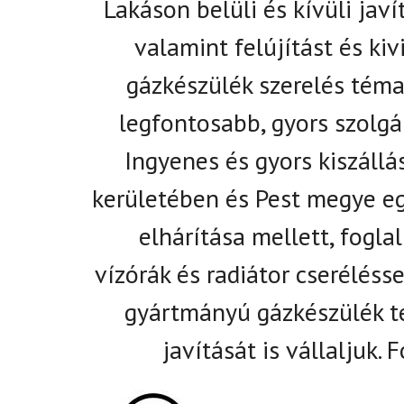
Lakáson belüli és kívüli javí
valamint felújítást és kivi
gázkészülék szerelés tém
legfontosabb, gyors szolgá
Ingyenes és gyors kiszállá
kerületében és Pest megye eg
elhárítása mellett, fogla
vízórák és radiátor cseréléss
gyártmányú gázkészülék tel
javítását is vállaljuk.