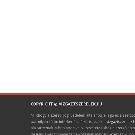
COPYRIGHT © VIZGAZTSZERELEK.HU
Minthogy a szerzői jogi védelem általános jellegű és a szerzőt
bármilyen külön intézkedés nélkül is, ezért a
vizgaztszerelek.
alá tartoznak. A honlapon való közzétételükhöz a szerző hoz
design-ja képzőművészeti alkotásnak minősül, ezért az külön 