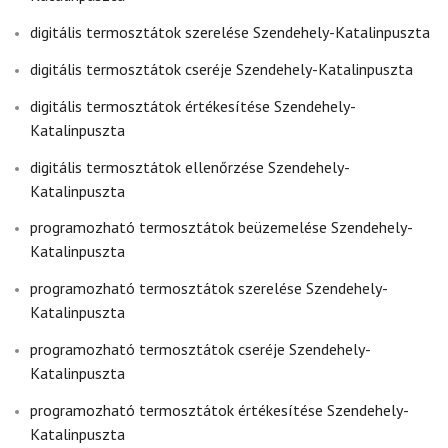
digitális termosztátok szerelése Szendehely-Katalinpuszta
digitális termosztátok cseréje Szendehely-Katalinpuszta
digitális termosztátok értékesítése Szendehely-
Katalinpuszta
digitális termosztátok ellenőrzése Szendehely-
Katalinpuszta
programozható termosztátok beüzemelése Szendehely-
Katalinpuszta
programozható termosztátok szerelése Szendehely-
Katalinpuszta
programozható termosztátok cseréje Szendehely-
Katalinpuszta
programozható termosztátok értékesítése Szendehely-
Katalinpuszta