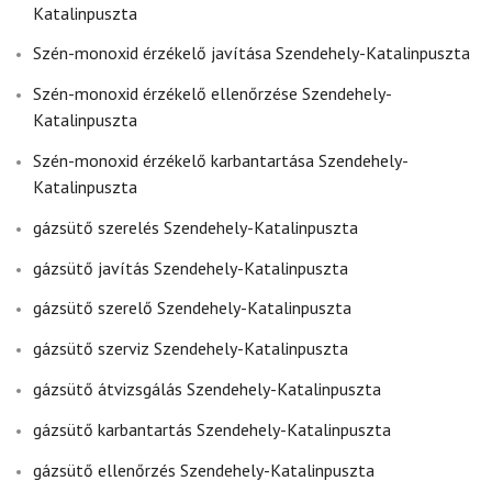
Katalinpuszta
Szén-monoxid érzékelő javítása Szendehely-Katalinpuszta
Szén-monoxid érzékelő ellenőrzése Szendehely-
Katalinpuszta
Szén-monoxid érzékelő karbantartása Szendehely-
Katalinpuszta
gázsütő szerelés Szendehely-Katalinpuszta
gázsütő javítás Szendehely-Katalinpuszta
gázsütő szerelő Szendehely-Katalinpuszta
gázsütő szerviz Szendehely-Katalinpuszta
gázsütő átvizsgálás Szendehely-Katalinpuszta
gázsütő karbantartás Szendehely-Katalinpuszta
gázsütő ellenőrzés Szendehely-Katalinpuszta