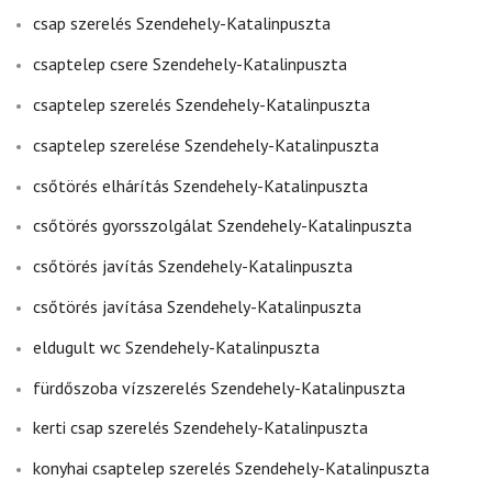
csap szerelés Szendehely-Katalinpuszta
csaptelep csere Szendehely-Katalinpuszta
csaptelep szerelés Szendehely-Katalinpuszta
csaptelep szerelése Szendehely-Katalinpuszta
csőtörés elhárítás Szendehely-Katalinpuszta
csőtörés gyorsszolgálat Szendehely-Katalinpuszta
csőtörés javítás Szendehely-Katalinpuszta
csőtörés javítása Szendehely-Katalinpuszta
eldugult wc Szendehely-Katalinpuszta
fürdőszoba vízszerelés Szendehely-Katalinpuszta
kerti csap szerelés Szendehely-Katalinpuszta
konyhai csaptelep szerelés Szendehely-Katalinpuszta