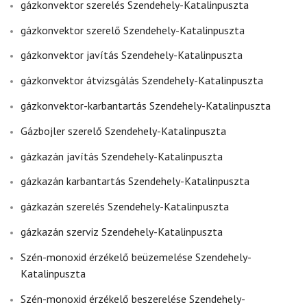
gázkonvektor szerelés Szendehely-Katalinpuszta
gázkonvektor szerelő Szendehely-Katalinpuszta
gázkonvektor javítás Szendehely-Katalinpuszta
gázkonvektor átvizsgálás Szendehely-Katalinpuszta
gázkonvektor-karbantartás Szendehely-Katalinpuszta
Gázbojler szerelő Szendehely-Katalinpuszta
gázkazán javítás Szendehely-Katalinpuszta
gázkazán karbantartás Szendehely-Katalinpuszta
gázkazán szerelés Szendehely-Katalinpuszta
gázkazán szerviz Szendehely-Katalinpuszta
Szén-monoxid érzékelő beüzemelése Szendehely-
Katalinpuszta
Szén-monoxid érzékelő beszerelése Szendehely-