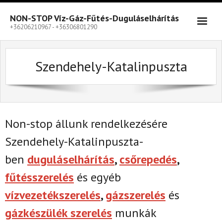
Skip
to
NON-STOP Víz-Gáz-Fűtés-Duguláselhárítás
content
+36206210967 - +36306801290
Szendehely-Katalinpuszta
Non-stop állunk rendelkezésére
Szendehely-Katalinpuszta-
ben
duguláselhárítás
,
csőrepedés
,
fűtésszerelés
és egyéb
vízvezetékszerelés
,
gázszerelés
és
gázkészülék szerelés
munkák