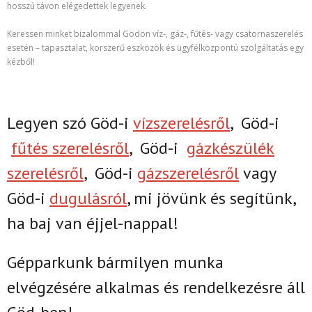
hosszú távon elégedettek legyenek.
Keressen minket bizalommal Gödön víz-, gáz-, fűtés- vagy csatornaszerelés
esetén – tapasztalat, korszerű eszközök és ügyfélközpontú szolgáltatás egy
kézből!
Legyen szó Göd-i
vízszerelésről
,
Göd-i
fűtés szerelésről
,
Göd-i
gázkészülék
szerelésről
,
Göd-i
gázszerelésről
vagy
Göd-i
dugulásról
, mi jövünk és segítünk,
ha baj van éjjel-nappal!
Gépparkunk bármilyen munka
elvégzésére alkalmas és rendelkezésre áll