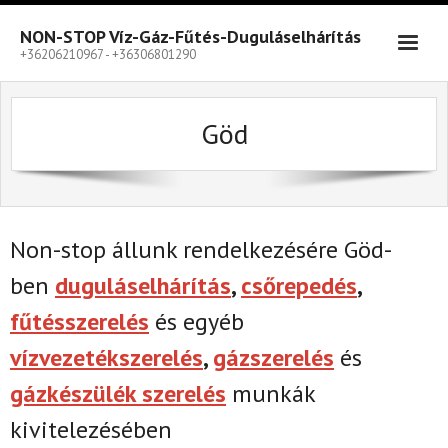
Skip
to
NON-STOP Víz-Gáz-Fűtés-Duguláselhárítás
content
+36206210967 - +36306801290
Göd
Non-stop állunk rendelkezésére Göd-
ben
duguláselhárítás
,
csőrepedés
,
fűtésszerelés
és egyéb
vízvezetékszerelés
,
gázszerelés
és
gázkészülék szerelés
munkák
kivitelezésében