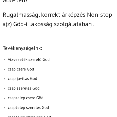
Göd-ben!
Rugalmasság, korrekt árképzés Non-stop
a(z)
Göd-i lakosság szolgálatában!
Tevékenységeink:
Vízvezeték szerelő Göd
csap csere Göd
csap javítás Göd
csap szerelés Göd
csaptelep csere Göd
csaptelep szerelés Göd
csaptelep szerelése Göd