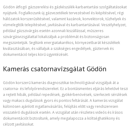
Gödön átfogó gázszerelési és gázkészülék-karbantartási szolgáltatásokat
nyújtunk. Foglalkozunk új gázvezetékek tervezésével és kiépítésével, régi
hálózatok korszerűsítésével, valamint kazánok, konvektorok, tűzhelyek és
vízmelegítők telepítésével, javításával és karbantartásával. Veszélyhelyzet,
például gázszivárgás esetén azonnali kiszállással, műszeres
szivárgásvizsgálattal lokalizáljuk a problémát és biztonságosan
megszüntetjük. Segítünk energiatakarékos, környezetbarát készülékek
kiválasztásában, és vállaljuk a szükséges engedélyek, gáztervek és
dokumentáció teljes körű ügyintézését.
Kamerás csatornavizsgálat Gödön
Gödön korszerű kamerás diagnosztikai technológiával vizsgáljuk át a
csatorna- és lefolyórendszereket. Ez a bontásmentes eljárás lehetővé teszi
a rejtett hibák, például repedések, gyökérbenövések, szerkezeti sérülések
vagy makacs dugulások gyors és pontos feltárását. A kamerás vizsgálat
különösen ajánlott ingatlanvásárlás, felújítás előtt vagy rendszeresen
visszatérő dugulások esetén. A vizsgálat után részletes videós és írásos
dokumentációt biztosítunk, amely megalapozza a költséghatékony és
célzott javításokat.