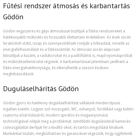
Fűtési rendszer átmosás és karbantartás
Gödön
Gödön vegyszeres és gépi átmosással tisztítjuk a fűtési rendszereket a
hatékonyabb működés és hosszabb élettartam érdekében. Az évek során
lerakódott vízkő, iszap és szennyeződések rontják a hőleadást, növelik az
energiafelhasználást és a fűtésszámlát. Az átmosás során alaposan
kitisztítjuk a kazánt, a radiátorokat és a padlófűtést is, majd nyomáspróbát
és működésellenőrzést végzünk. A karbantartással jelentősen javítható a
fűtés energiahatékonysága, és elkerülhetők a szezon közbeni
meghibásodások.
Duguláselhárítás Gödön
Gödön gyors és hatékony duguláselhárítást vállalunk minden típusú
ingatlan esetén. Legyen szó mosogató, WC, zuhanyzó, fürdőkád vagy kültéri
csatorna elzáródásáról, modern spirálos és magasnyomású
technológiával oldjuk meg a problémát. Ismétlődő dugulásoknál kamerás
csővizsgálattal derítjük fel a kiváltó okot, és tartós megoldást kínálunk.
Munkánkat tisztán, megbízhatóan és garanciával végezzük, hogy ügyfeleink