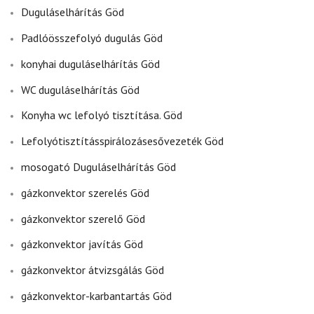
Duguláselhárítás Göd
Padlóösszefolyó dugulás Göd
konyhai duguláselhárítás Göd
WC duguláselhárítás Göd
Konyha wc lefolyó tisztítása. Göd
Lefolyótisztításspirálozásesővezeték Göd
mosogató Duguláselhárítás Göd
gázkonvektor szerelés Göd
gázkonvektor szerelő Göd
gázkonvektor javítás Göd
gázkonvektor átvizsgálás Göd
gázkonvektor-karbantartás Göd