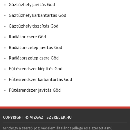
Gáztűzhely javítás Göd
Gáztűzhely karbantartás Göd
Gáztűzhely tisztítás Göd
Radiátor csere Göd
Radiátorszelep javítás Göd
Radiátorszelep csere Göd
Fűtésrendszer kiépítés Göd
Fűtésrendszer karbantartás Göd
Fűtésrendszer javítás Göd
COPYRIGHT © VIZGAZTSZERELEK.HU
Minthogy a szerzői jogi védelem általános jellegű és a szerzőt a mű