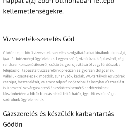
nappal
a(z)
Göd-i
otthonában fellépő
kellemetlenségekre.
Vízvezeték-szerelés Göd
Gödön teljes körű vízvezeték-szerelési szolgáltatásokat kínálunk lakossági,
ipari és intézményi ügyfeleknek. Legyen szó új vízhálózat kiépítéséről, régi
rendszer korszerűsítéséről, csőtörés gyors javításáról vagy fürdőszoba
felújításról, tapasztalt vízszerelőink precízen és gyorsan dolgoznak.
Vállaljuk csaptelepek, mosdók, zuhanyzók, kádak, WC-tartályok és vízórák
cseréjét, beszerelését, valamint teljes fürdőszobai és konyhai vízszerelést
is. Korszerű szivárgáskereső és csőtörés bemérő eszközeinknek
köszönhetően a hibák bontás nélkül feltárhatók, így időt és költséget
spórolunk ügyfeleinknek.
Gázszerelés és készülék karbantartás
Gödön