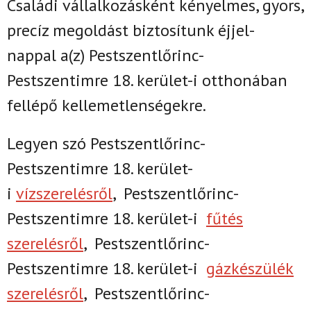
Családi vállalkozásként k
ényelmes, gyors,
precíz megoldást biztosítunk
éjjel-
nappal
a(z)
Pestszentlőrinc-
Pestszentimre 18. kerület-i
otthonában
fellépő kellemetlenségekre.
Legyen szó Pestszentlőrinc-
Pestszentimre 18. kerület-
i
vízszerelésről
,
Pestszentlőrinc-
Pestszentimre 18. kerület-i
fűtés
szerelésről
,
Pestszentlőrinc-
Pestszentimre 18. kerület-i
gázkészülék
szerelésről
,
Pestszentlőrinc-