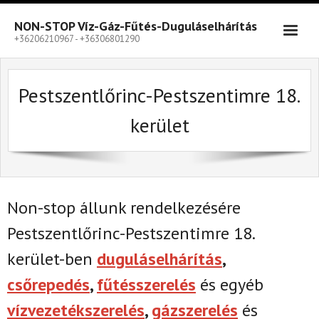
Skip
to
NON-STOP Víz-Gáz-Fűtés-Duguláselhárítás
content
+36206210967 - +36306801290
Pestszentlőrinc-Pestszentimre 18.
kerület
Non-stop állunk rendelkezésére
Pestszentlőrinc-Pestszentimre 18.
kerület-ben
duguláselhárítás
,
csőrepedés
,
fűtésszerelés
és egyéb
vízvezetékszerelés
,
gázszerelés
és