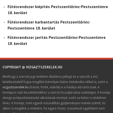
Fűtésrendszer kiépítés Pestszentlőrinc-Pestszentimre
18. kerület
Fűtésrendszer karbantartás Pestszentlőrinc-
Pestszentimre 18. kerület
Fűtésrendszer javítás Pestszentlőrinc-Pestszentimre
18. kerület
COPYRIGHT © VIZGAZTSZERELEK.HU
Minthogy a szerzői jogi védelem általános jellegű és a szerzőt a mű
keletkezésétől fogva megilleti bármilyen külön intézkedés nélkül is, ezért a
vizgaztszerelek.hu
(írások, fotók, videók) is a hatálya alá tartoznak. A
honlapon való közzétételükhöz a szerző hozzájárulása szükséges. A honlap
design-ja képzőművészeti alkotásnak minősül, ezért az külön is védelmet
élvez. A honlap, mint egyedi összeállítás gyűjteményes műnek számít, és
akkor is megilleti a védelem, ha egyes részei, összetevői egyébként nem