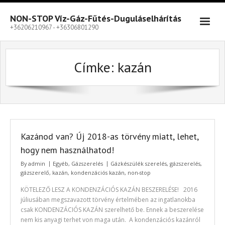
Skip
to
NON-STOP Víz-Gáz-Fűtés-Duguláselhárítás
content
+36206210967 - +36306801290
Címke:
kazán
Kazánod van? Új 2018-as törvény miatt, lehet,
hogy nem használhatod!
By
admin
Egyéb
,
Gázszerelés
Gázkészülék szerelés
,
gázszerelés
,
gázszerelő
,
kazán
,
kondenzációs kazán
,
non-stop
KÖTELEZŐ LESZ A KONDENZÁCIÓS KAZÁN BESZERELÉSE! 2016
júliusában megszavazott törvény értelmében az ingatlanokba
csak KONDENZÁCIÓS KAZÁN szerelhető be. Ennek a beszerelése
nem kis anyagi terhet von maga után. A kondenzációs kazánról