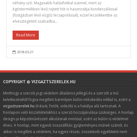
néhány szó: Magasabb hatásfokkal üzemel, mert az
égéstermékben lévő rejtett hőt is hasznosítja kondenzálással
(füstgázban lévő vízgőz lecsapolással), ezzel lecsökkentbe az
elvesztegetett szabadba…
Read More
2018-03-21
COPYRIGHT © VIZGAZTSZERELEK.HU
Minthogy a szerzői jogi védelem általános jellegű és a szerzőt a mű
keletkezésétől fogva megilleti bármilyen külön intézkedés nélkül is, ezért a
vizgaztszerelek.hu
(írások, fotók, videók) is a hatálya alá tartoznak. A
honlapon való közzétételükhöz a szerző hozzájárulása szükséges. A honlap
design-ja képzőművészeti alkotásnak minősül, ezért az külön is védelmet
élvez. A honlap, mint egyedi összeállítás gyűjteményes műnek számít, és
akkor is megilleti a védelem, ha egyes részei, összetevői egyébként nem