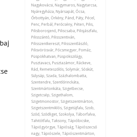
Nagykovácsi, Nagymaros, Nagytarcsa,
Nyáregyháza, Nyársapát, Ócsa,
Őrbottyán, Örkény, Pánd, Páty, Pécel,
Penc, Perbál, Perőcsény, Péteri, Pilis,
Pilisborosjenő, Piliscsaba, Pilisjászfalu,
Pilisszántó, Pilisszentiván,
 baj
Pilisszentkereszt, Pilisszentlászló,
Pilisvörösvár, Pócsmegyer, Pomáz,
Püspökhatvan, Püspökszilágy,
Pusztavacs, Pusztazámor, Ráckeve,
cse
Rád, Remeteszőlős, Solymár, Sóskút,
Sülysáp, Szada, Százhalombatta,
Szentendre, Szentlőrinckáta,
Szentmártonkáta, Szigetbecse,
Szigetcsép, Szigethalom,
Szigetmonostor, Szigetszentmárton,
Szigetszentmiklós, Szigetújfalu, Szob,
Sződ, Sződliget, Szokolya, Táborfalva,
Tahitótfalu, Taksony, Tápióbicske,
Tápiógyörgye, Tápióság, Tápiószecső
nagy, Tápiószele, Tápiószentmárton,