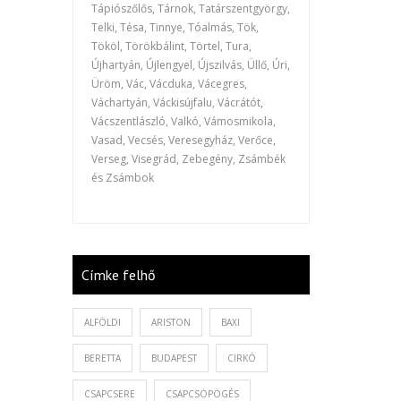
Tápiószőlős, Tárnok, Tatárszentgyörgy,
Telki, Tésa, Tinnye, Tóalmás, Tök,
Tököl, Törökbálint, Törtel, Tura,
Újhartyán, Újlengyel, Újszilvás, Üllő, Úri,
Üröm, Vác, Vácduka, Vácegres,
Váchartyán, Váckisújfalu, Vácrátót,
Vácszentlászló, Valkó, Vámosmikola,
Vasad, Vecsés, Veresegyház, Verőce,
Verseg, Visegrád, Zebegény, Zsámbék
és Zsámbok
Címke felhő
ALFÖLDI
ARISTON
BAXI
BERETTA
BUDAPEST
CIRKÓ
CSAPCSERE
CSAPCSÖPÖGÉS