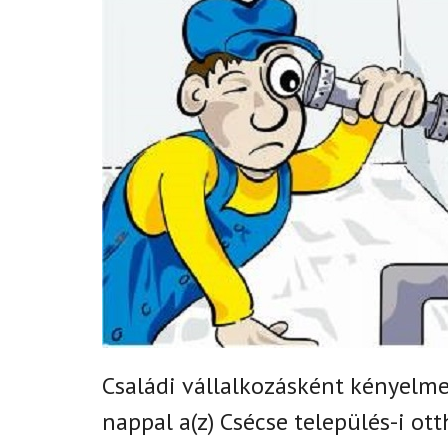
Családi vállalkozásként k
ényelmes
nappal
a(z)
Csécse település-i
ott