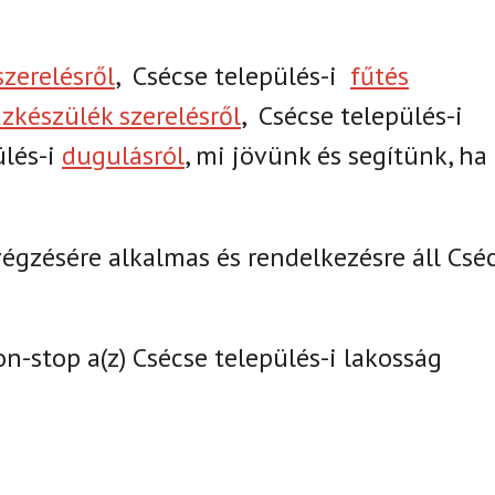
szerelésről
,
Csécse település-i
fűtés
zkészülék szerelésről
,
Csécse település-i
ülés-i
dugulásról
, mi jövünk és segítünk, ha
gzésére alkalmas és rendelkezésre áll Csé
on-stop a(z)
Csécse település-i lakosság