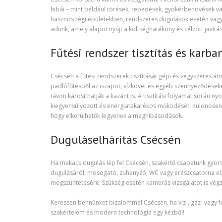
hibái – mint például törések, repedések, gyökérbenövések v
hasznos régi épületekben, rendszeres dugulások esetén vagy in
adunk, amely alapot nyújt a költséghatékony és célzott javítá
Fűtési rendszer tisztítás és karb
Csécsén a fűtési rendszerek tisztítását gépi és vegyszeres át
padlófűtésből az iszapot, vízkövet és egyéb szennyeződések
távon károsíthatják a kazánt is. A tisztítási folyamat során n
kiegyensúlyozott és energiatakarékos működését. Különösen aj
hogy elkerülhetők legyenek a meghibásodások.
Duguláselhárítás Csécsén
Ha makacs dugulás lép fel Csécsén, szakértő csapatunk gyors
dugulásáról, mosogató, zuhanyzó, WC vagy ereszcsatorna e
megszüntetésére. Szükség esetén kamerás vizsgálatot is végz
Keressen bennünket bizalommal Csécsén, ha víz-, gáz- vagy f
szakértelem és modern technológia egy kézből!