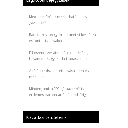
Legutóbbi bejegyzések
Meddig működik megbízhatóan egy
gázkazán?
Radiátorcsere: gyakran Ismételt kérdések
és fontos tudnivalók
Fűtésrendszer átmosás: jelentősége,
folyamata és gyakorlati tapasztalatai
A fűtésrendszer szétfagyása: jelek és
megoldások
Minden, amit a FÉG gázkazánról tudni
érdemes: karbantartástól a hibákig
Kiszállási területeink