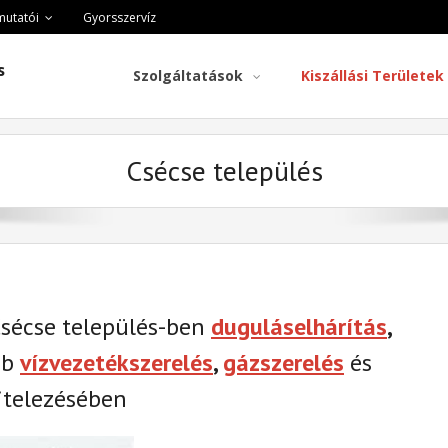
mutatói
Gyorsszervíz
s
Szolgáltatások
Kiszállási Területek
Csécse település
Csécse település-ben
duguláselhárítás
,
éb
vízvezetékszerelés
,
gázszerelés
és
telezésében