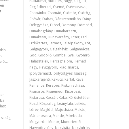
Budakeszi, Budaörs, Bugyi, Cegléd,
sen
Ceglédbercel, Csemő, Csévharaszt,
t
Csobánka, Csomád, Csömör, Csörög,
Csővár, Dabas, Dánszentmiklós, Dány,
Délegyháza, Diósd, Domony, Dömsöd,
Dunabogdány, Dunaharaszti,
Dunakeszi, Dunavarsány, Ecser, Érd,
Erdőkertes, Farmos, Felsőpakony, Fót,
Galgagyörk, Galgahévíz, Galgamácsa,
zabb
Göd, Gödöllő, Gomba, Gyál, Gyömrő,
s
Halásztelek, Herceghalom, Hernád
lőtt,
nagy, Hévízgyörk, Iklad, Inárcs,
Ipolydamásd, Ipolytölgyes, Isaszeg,
Jászkarajenő, Kakucs, Kartal, Káva,
Kemence, Kerepes, Kiskunlacháza,
Kismaros, Kisnémedi, Kisoroszi,
zer
Kistarcsa, Kocsér, Kóka, Kőröstetétlen,
iba
Kosd, Kóspallag, Leányfalu, Letkés,
ást.
Lórév, Maglód , Majosháza, Makád,
Márianosztra, Mende, Mikebuda,
rsaság,
Mogyoród, Monor, Monorierdő,
Nagybörzsöny, Nagykáta, Nagykőrös,