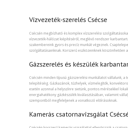
Vízvezeték-szerelés Csécse
Csécsén megbízható és komplex vízszerelési szolgáltatásokat
vízvezeték-hálózat kiépítéséről, meglévő rendszer karbantartás
szakembereink gyors és precíz munkát végeznek. Csaptelepek,
szolgáltatásainknak. Korszerű eszközeinknek köszönhetően a 
Gázszerelés és készülék karbanta
Csécsén minden típusú gázszerelési munkálatot vállalunk, a t
telepítéséig. Gázkazánok, tűzhelyek, vízmelegítők, konvektor
esetén azonnal a helyszínre sietünk, pontos mérésekkel lokali
energiahatékony gázkészülék kiválasztásában, valamint válla
szempontból megfeleljenek a vonatkozó előírásoknak.
Kamerás csatornavizsgálat Csécs
Csécsén korszerű kamerás vizsgálattal ellenőrizzük a csatorn