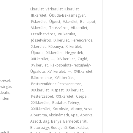
I.kerület, Várkerület, II.kerület,
III.kerület, Óbuda-Békásmegyer,
IV.kerület, Újpest, V.kerület, Bel-Lipót,
VI.kerület, Terézváros, VII.kerület,
Erzsébetváros, VIII.kerület,
Józsefváros, IX.kerület, Ferencváros,
X.kerület, Kőbánya, XI.kerület,
Újbuda, XII.kerület, Hegyvidék,
XIII.kerület, —, XIV.kerület, Zugló,
XV.kerület, Rákospalota-Pestújhely-
Újpalota, XVI.kerület, —, XVII.kerület,
Rákosmente, XVIII.kerület,
dezések
Pestszentlőrinc-Pestszentimre,
ivárgás
XIX.kerület, Kispest, XX.kerület,
deális,
Pesterzsébet, XXI.kerület, Csepel,
minden
XXII.kerület, Budafok-Tétény,
XXIII.kerület, Soroksár, Abony, Acsa,
Albertirsa, Alsónémedi, Apaj, Áporka,
Aszód, Bag, Bénye, Bernecebaráti,
Biatorbágy, Budajenő, Budakalász,
 belső