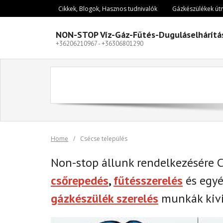
Skip
Cikkek, Blogok, Hasznos tudnivalók
Gázkészülékek út
to
content
NON-STOP Víz-Gáz-Fűtés-Duguláselhárítá
+36206210967 - +36306801290
Home
/
Csécse település
Non-stop állunk rendelkezésére 
csőrepedés
,
fűtésszerelés
és egy
gázkészülék szerelés
munkák kivi