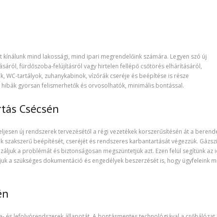
 kínálunk mind lakossági, mind ipari megrendelőink számára. Legyen szó új
áról, fürdőszoba-felújításról vagy hirtelen fellépő csőtörés elhárításáról,
 WC-tartályok, zuhanykabinok, vízórák cseréje és beépítése is része
hibák gyorsan felismerhetők és orvosolhatók, minimális bontással.
rtás Csécsén
eljesen új rendszerek tervezésétől a régi vezetékek korszerűsítésén át a beren
ok szakszerű beépítését, cseréjét és rendszeres karbantartását végezzük. Gázsz
záljuk a problémát és biztonságosan megszüntetjük azt. Ezen felül segítünk az i
ljuk a szükséges dokumentáció és engedélyek beszerzését is, hogy ügyfeleink 
én
a- és lefolyórendszerek állapotát. A bontásmentes technológiával a csőhálózat