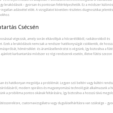
agy lerakódások – gyorsan és pontosan feltérképezhetők. Ez a módszer különö
gatlan adásvétel előtt. A vizsgálatot követően részletes diagnosztikai jelentés
sokhoz.
antartás Csécsén
mosással végezzük, amely során eltávolítjuk a hőcserélőkből, radiátorokból és
et. Ezek a lerakódások nemcsak a rendszer hatékonyságát csökkentik, de hoss
yomáspróbát, hőmérséklet- és áramlásellenőrzést is végzünk, így biztosítva a fűté
ánlott karbantartási módszer ez régi rendszerek esetén, illetve fűtési szezon e
an és hatékonyan megoldja a problémát. Legyen szó beltéri vagy kültéri rends
lzáródásáról, modern spirálos és magasnyomású technológiát alkalmazunk a h
ünk a probléma pontos okának feltárására, így biztosítva a hosszú távú megold
űtésszerelésre, csatornavizsgálatra vagy duguláselhárításra van szüksége – gyo