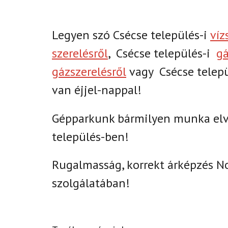
Legyen szó Csécse település-i
víz
szerelésről
,
Csécse település-i
gá
gázszerelésről
vagy
Csécse telep
van éjjel-nappal!
Gépparkunk bármilyen munka elvé
település-ben!
Rugalmasság, korrekt árképzés N
szolgálatában!