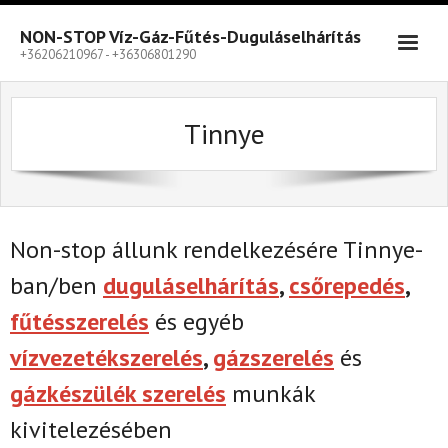
Skip
to
NON-STOP Víz-Gáz-Fűtés-Duguláselhárítás
content
+36206210967 - +36306801290
Tinnye
Non-stop állunk rendelkezésére Tinnye-
ban/ben
duguláselhárítás
,
csőrepedés
,
fűtésszerelés
és egyéb
vízvezetékszerelés
,
gázszerelés
és
gázkészülék szerelés
munkák
kivitelezésében