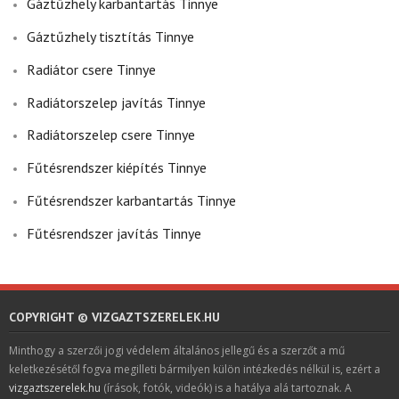
Gáztűzhely karbantartás Tinnye
Gáztűzhely tisztítás Tinnye
Radiátor csere Tinnye
Radiátorszelep javítás Tinnye
Radiátorszelep csere Tinnye
Fűtésrendszer kiépítés Tinnye
Fűtésrendszer karbantartás Tinnye
Fűtésrendszer javítás Tinnye
COPYRIGHT © VIZGAZTSZERELEK.HU
Minthogy a szerzői jogi védelem általános jellegű és a szerzőt a mű
keletkezésétől fogva megilleti bármilyen külön intézkedés nélkül is, ezért a
vizgaztszerelek.hu
(írások, fotók, videók) is a hatálya alá tartoznak. A