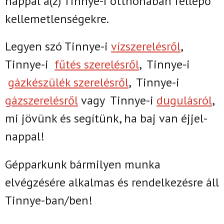
nappal
a(z)
Tinnye-i
otthonában fellépő
kellemetlenségekre.
Legyen szó Tinnye-i
vízszerelésről
,
Tinnye-i
fűtés szerelésről
,
Tinnye-i
gázkészülék szerelésről
,
Tinnye-i
gázszerelésről
vagy
Tinnye-i
dugulásról
,
mi jövünk és segítünk, ha baj van éjjel-
nappal!
Gépparkunk bármilyen munka
elvégzésére alkalmas és rendelkezésre áll
Tinnye-ban/ben!