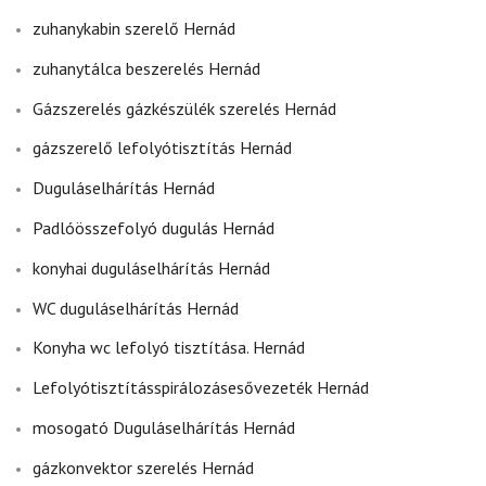
zuhanykabin szerelő Hernád
zuhanytálca beszerelés Hernád
Gázszerelés gázkészülék szerelés Hernád
gázszerelő lefolyótisztítás Hernád
Duguláselhárítás Hernád
Padlóösszefolyó dugulás Hernád
konyhai duguláselhárítás Hernád
WC duguláselhárítás Hernád
Konyha wc lefolyó tisztítása. Hernád
Lefolyótisztításspirálozásesővezeték Hernád
mosogató Duguláselhárítás Hernád
gázkonvektor szerelés Hernád