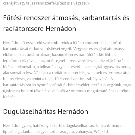
cseréjét vagy teljes rendszerfelújítást is elvégezzük.
Fűtési rendszer átmosás, karbantartás és
radiátorcsere Hernádon
Hernádon fűtésszerelő szakembereink a fűtési rendszerek teljes körű
karbantartását és korszerűsítését végzik. Vegyszeres és gépi átmosással
eltávolítjuk a radiátorokban, kazánokban és padlófűtési körökben
lerakódott vízkövet, iszapot és egyéb szennyeződéseket. Az eljárás után a
fűtés hatékonyabb, a hőleadás egyenletesebb, az energiafogyasztás pedig
alacsonyabb lesz. Vállaljuk a radiátorok cseréjét, szelepek és termosztátok
beszerelését, valamint a teljes fűtésrendszer beszabályozását. A
karbantartás során nyomáspróbát és hőmérséklet-mérést is végzünk, hogy
ügyfeleink hosszú távon élvezhessék az otthonuk megbízható és takarékos
fűtését.
Duguláselhárítás Hernádon
Hernádon gyors, hatékony és tartós duguláselhárítást kínálunk minden
típusú ingatlanban. Legyen szó mosogató, zuhanyzó, WC, kád,