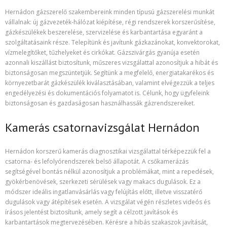
Hernádon gázszerelő szakembereink minden típusú gázszerelési munkát
vállalnak: új gázvezeték-hálózat kiépítése, régi rendszerek korszerűsítése,
gázkészülékek beszerelése, szervizelése és karbantartása egyaránt a
szolgáltatásaink része. Telepítünk és javítunk gázkazánokat, konvektorokat,
vízmelegítőket, tűzhelyeket és cirkókat. Gázszivárgás gyanúja esetén
azonnali kiszállást biztosítunk, műszeres vizsgálattal azonosítjuk a hibát és
biztonságosan megszüntetjük. Segítünk a megfelelő, energiatakarékos és
környezetbarát gázkészülék kiválasztásában, valamint elvégezzük a teljes
engedélyezési és dokumentációs folyamatot is. Célunk, hogy ügyfeleink
biztonságosan és gazdaságosan használhassák gázrendszereiket.
Kamerás csatornavizsgálat Hernádon
Hernádon korszerű kamerás diagnosztikai vizsgálattal térképezzük fel a
csatorna- és lefolyórendszerek belső állapotát. A csőkamerázás
segítségével bontás nélkül azonosítjuk a problémákat, mint a repedések,
gyökérbenövések, szerkezeti sérülések vagy makacs dugulások. Ez a
módszer ideális ingatlanvásárlás vagy felújítás előtt, illetve visszatérő
dugulások vagy átépítések esetén. A vizsgálat végén részletes videós és
írásos jelentést biztosítunk, amely segít a célzott javítások és
karbantartások megtervezésében. Kérésre a hibás szakaszok javítását,