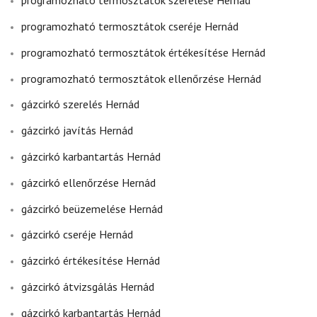
programozható termosztátok szerelése Hernád
programozható termosztátok cseréje Hernád
programozható termosztátok értékesítése Hernád
programozható termosztátok ellenőrzése Hernád
gázcirkó szerelés Hernád
gázcirkó javítás Hernád
gázcirkó karbantartás Hernád
gázcirkó ellenőrzése Hernád
gázcirkó beüzemelése Hernád
gázcirkó cseréje Hernád
gázcirkó értékesítése Hernád
gázcirkó átvizsgálás Hernád
gázcirkó karbantartás Hernád