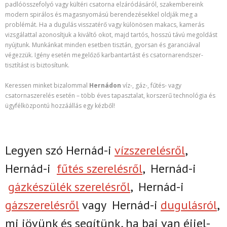
padlóösszefolyó vagy kültéri csatorna elzáródásáról, szakembereink
modern spirálos és magasnyomású berendezésekkel oldják meg a
problémát. Ha a dugulás visszatérő vagy különösen makacs, kamerás
vizsgálattal azonosítjuk a kiváltó okot, majd tartós, hosszú távú megoldást
nyújtunk. Munkánkat minden esetben tisztán, gyorsan és garanciával
végezzük. Igény esetén megelőző karbantartást és csatornarendszer-
tisztítást is biztosítunk.
Keressen minket bizalommal
Hernádon
víz-, gáz-, fűtés- vagy
csatornaszerelés esetén – több éves tapasztalat, korszerű technológia és
ügyfélközpontú hozzáállás egy kézből!
Legyen szó Hernád-i
vízszerelésről
,
Hernád-i
fűtés szerelésről
,
Hernád-i
gázkészülék szerelésről
,
Hernád-i
gázszerelésről
vagy
Hernád-i
dugulásról
,
mi jövünk és segítünk, ha baj van éjjel-