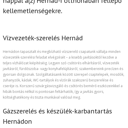
nappal
a(z)
Hernád-i
otthonában fellépő
kellemetlenségekre.
Vízvezeték-szerelés Hernád
Hernádon tapasztalt és megbízható vízszerelő csapatunk vállalja minden
vízvezeték-szerelési feladat elvégzését – a kisebb javításoktól kezdve a
teljes vízhálózat kiépítéséig. Legyen szó csőtörés elhárításról, vízvezeték
javításról, fürdőszoba- vagy konyhafelújításról, szakembereink precízen és
gyorsan dolgoznak. Szolgáltatásaink között szerepel csaptelepek, mosdók,
zuhanyzók, kádak, WC-tartályok és vízórák szakszerű beszerelése és
cseréje is. Korszerű szivárgásvizsgáló és csőtörés bemérő eszközeinkkel a
hibák bontás nélkül is pontosan feltárhatók, így a javítás gyors,
költséghatékony és tiszta munkával valósul meg.
Gázszerelés és készülék-karbantartás
Hernádon