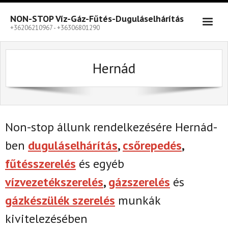
Skip
to
NON-STOP Víz-Gáz-Fűtés-Duguláselhárítás
content
+36206210967 - +36306801290
Hernád
Non-stop állunk rendelkezésére Hernád-
ben
duguláselhárítás
,
csőrepedés
,
fűtésszerelés
és egyéb
vízvezetékszerelés
,
gázszerelés
és
gázkészülék szerelés
munkák
kivitelezésében