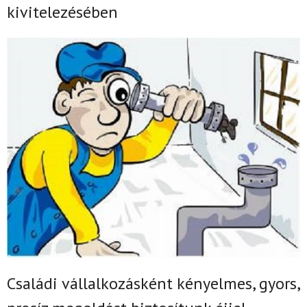
kivitelezésében
Családi vállalkozásként k
ényelmes, gyors,