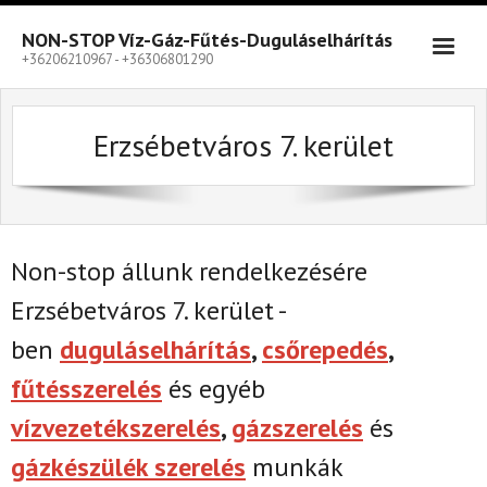
Skip
to
NON-STOP Víz-Gáz-Fűtés-Duguláselhárítás
content
+36206210967 - +36306801290
Erzsébetváros 7. kerület
Non-stop állunk rendelkezésére
Erzsébetváros 7. kerület -
ben
duguláselhárítás
,
csőrepedés
,
fűtésszerelés
és egyéb
vízvezetékszerelés
,
gázszerelés
és
gázkészülék szerelés
munkák