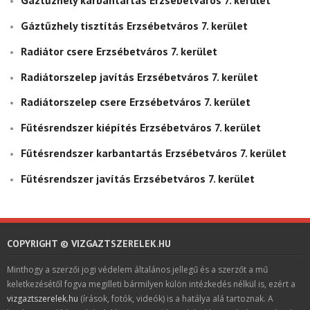
Gáztűzhely karbantartás Erzsébetváros 7. kerület
Gáztűzhely tisztítás Erzsébetváros 7. kerület
Radiátor csere Erzsébetváros 7. kerület
Radiátorszelep javítás Erzsébetváros 7. kerület
Radiátorszelep csere Erzsébetváros 7. kerület
Fűtésrendszer kiépítés Erzsébetváros 7. kerület
Fűtésrendszer karbantartás Erzsébetváros 7. kerület
Fűtésrendszer javítás Erzsébetváros 7. kerület
COPYRIGHT © VIZGAZTSZERELEK.HU
Minthogy a szerzői jogi védelem általános jellegű és a szerzőt a mű
keletkezésétől fogva megilleti bármilyen külön intézkedés nélkül is, ezért a
vizgaztszerelek.hu
(írások, fotók, videók) is a hatálya alá tartoznak. A