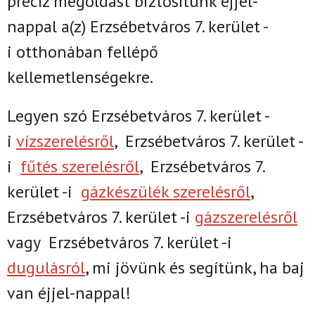
precíz megoldást biztosítunk
éjjel-
nappal
a(z)
Erzsébetváros 7. kerület -
i
otthonában fellépő
kellemetlenségekre.
Legyen szó Erzsébetváros 7. kerület -
i
vízszerelésről
,
Erzsébetváros 7. kerület -
i
fűtés szerelésről
,
Erzsébetváros 7.
kerület -i
gázkészülék szerelésről
,
Erzsébetváros 7. kerület -i
gázszerelésről
vagy
Erzsébetváros 7. kerület -i
dugulásról
, mi jövünk és segítünk, ha baj
van éjjel-nappal!