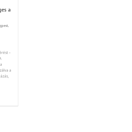
ges a
újpest
,
érést –
A
 a
zálva a
rázás,