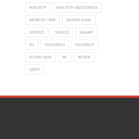
NON-STOP
NON-STOP GÁZSSZERELÉS
RADIÁTOR CSERE
SAUNIER DUVAL
SZERELÉS
SZERELŐ
VAILLANT
VIZ
VÍZSZERELÉS
VÍZSZERELŐ
VÍZÓRA CSERE
WC
WESTEN
ÚJPEST