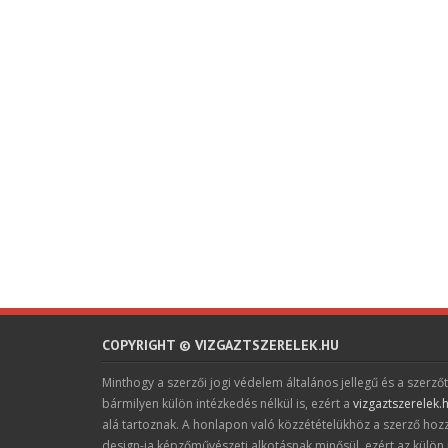
COPYRIGHT © VIZGAZTSZERELEK.HU
Minthogy a szerzői jogi védelem általános jellegű és a szerzőt
bármilyen külön intézkedés nélkül is, ezért a
vizgaztszerelek.
alá tartoznak. A honlapon való közzétételükhöz a szerző hoz
design-ja képzőművészeti alkotásnak minősül, ezért az külön 