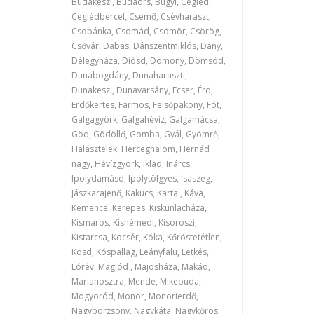
Budakeszi, Budaörs, Bugyi, Cegléd,
Ceglédbercel, Csemő, Csévharaszt,
Csobánka, Csomád, Csömör, Csörög,
Csővár, Dabas, Dánszentmiklós, Dány,
Délegyháza, Diósd, Domony, Dömsöd,
Dunabogdány, Dunaharaszti,
Dunakeszi, Dunavarsány, Ecser, Érd,
Erdőkertes, Farmos, Felsőpakony, Fót,
Galgagyörk, Galgahévíz, Galgamácsa,
Göd, Gödöllő, Gomba, Gyál, Gyömrő,
Halásztelek, Herceghalom, Hernád
nagy, Hévízgyörk, Iklad, Inárcs,
Ipolydamásd, Ipolytölgyes, Isaszeg,
Jászkarajenő, Kakucs, Kartal, Káva,
Kemence, Kerepes, Kiskunlacháza,
Kismaros, Kisnémedi, Kisoroszi,
Kistarcsa, Kocsér, Kóka, Kőröstetétlen,
Kosd, Kóspallag, Leányfalu, Letkés,
Lórév, Maglód , Majosháza, Makád,
Márianosztra, Mende, Mikebuda,
Mogyoród, Monor, Monorierdő,
Nagybörzsöny, Nagykáta, Nagykőrös,