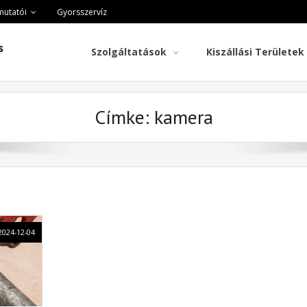
mutatói
Gyorsszervíz
s
Szolgáltatások
Kiszállási Területek
Címke:
kamera
2024-12-04