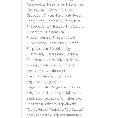
Nagykovácsi, Nagymaros, Nagytarcsa,
Nyáregyháza, Nyársapát, Ócsa,
Őrbottyán, Örkény, Pánd, Páty, Pécel,
Penc, Perbál, Perőcsény, Péteri, Pilis,
Pilisborosjenő, Piliscsaba, Pilisjászfalu,
Pilisszántó, Pilisszentiván,
Pilisszentkereszt, Pilisszentlászló,
Pilisvörösvár, Pócsmegyer, Pomáz,
Püspökhatvan, Püspökszilágy,
Pusztavacs, Pusztazámor, Ráckeve,
Rád, Remeteszőlős, Solymár, Sóskút,
Sülysáp, Szada, Százhalombatta,
Szentendre, Szentlőrinckáta,
Szentmártonkáta, Szigetbecse,
Szigetcsép, Szigethalom,
Szigetmonostor, Szigetszentmárton,
Szigetszentmiklós, Szigetújfalu, Szob,
Sződ, Sződliget, Szokolya, Táborfalva,
Tahitótfalu, Taksony, Tápióbicske,
Tápiógyörgye, Tápióság, Tápiószecső
nagy, Tápiószele, Tápiószentmárton,