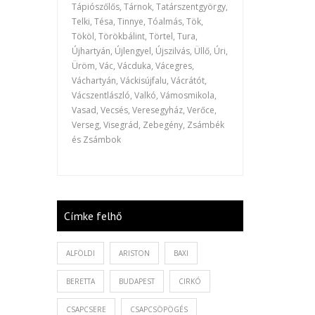
Tápiószőlős, Tárnok, Tatárszentgyörgy,
Telki, Tésa, Tinnye, Tóalmás, Tök,
Tököl, Törökbálint, Törtel, Tura,
Újhartyán, Újlengyel, Újszilvás, Üllő, Úri,
Üröm, Vác, Vácduka, Vácegres,
Váchartyán, Váckisújfalu, Vácrátót,
Vácszentlászló, Valkó, Vámosmikola,
Vasad, Vecsés, Veresegyház, Verőce,
Verseg, Visegrád, Zebegény, Zsámbék
és Zsámbok
Címke felhő
ALFÖLDI
ARISTON
BAXI
BERETTA
BUDAPEST
CIRKÓ
CSAPCSERE
CSAPCSÖPÖGÉS