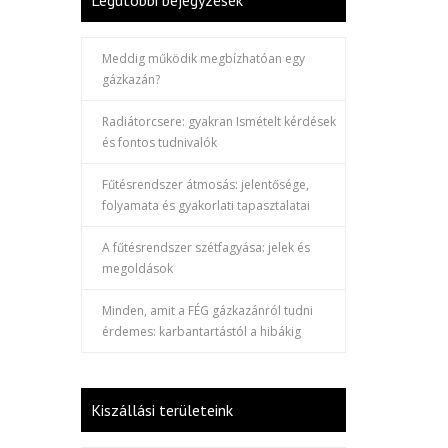
Legutóbbi bejegyzések
Meddig működik megbízhatóan egy
gázkazán?
Radiátorcsere: gyakran Ismételt kérdések
és fontos tudnivalók
Fűtésrendszer átmosás: jelentősége,
folyamata és gyakorlati tapasztalatai
A fűtésrendszer szétfagyása: jelek és
megoldások
Minden, amit a FÉG gázkazánról tudni
érdemes: karbantartástól a hibákig
Kiszállási területeink