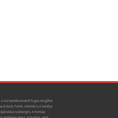
 a mű keletkezésétől fogva megilleti
hu
(írások, fotók, videók) is a hatálya
zájárulása szükséges. A honlap
is védelmet élvez. A honlap, mint