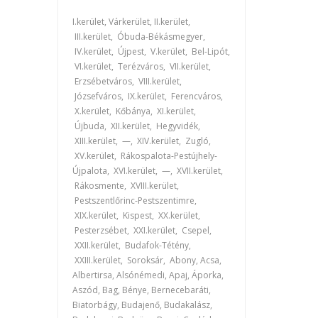
I.kerület, Várkerület, II.kerület,
III.kerület, Óbuda-Békásmegyer,
IV.kerület, Újpest, V.kerület, Bel-Lipót,
VI.kerület, Terézváros, VII.kerület,
Erzsébetváros, VIII.kerület,
Józsefváros, IX.kerület, Ferencváros,
X.kerület, Kőbánya, XI.kerület,
Újbuda, XII.kerület, Hegyvidék,
XIII.kerület, —, XIV.kerület, Zugló,
XV.kerület, Rákospalota-Pestújhely-
Újpalota, XVI.kerület, —, XVII.kerület,
Rákosmente, XVIII.kerület,
Pestszentlőrinc-Pestszentimre,
XIX.kerület, Kispest, XX.kerület,
Pesterzsébet, XXI.kerület, Csepel,
XXII.kerület, Budafok-Tétény,
XXIII.kerület, Soroksár, Abony, Acsa,
Albertirsa, Alsónémedi, Apaj, Áporka,
Aszód, Bag, Bénye, Bernecebaráti,
Biatorbágy, Budajenő, Budakalász,