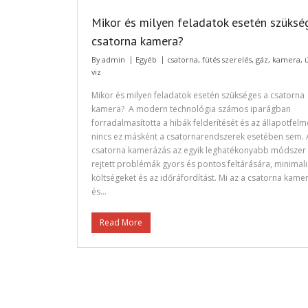
Mikor és milyen feladatok esetén szüksé
csatorna kamera?
By
admin
Egyéb
csatorna
,
fütés szerelés
,
gáz
,
kamera
,
viz
Mikor és milyen feladatok esetén szükséges a csatorna
kamera? A modern technológia számos iparágban
forradalmasította a hibák felderítését és az állapotfelm
nincs ez másként a csatornarendszerek esetében sem. 
csatorna kamerázás az egyik leghatékonyabb módszer
rejtett problémák gyors és pontos feltárására, minimali
költségeket és az időráfordítást. Mi az a csatorna kame
és…
Read More