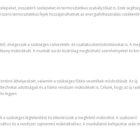
elepeket, visszatérő szelepeket és termosztatikus szabályzókat is. Ezek segítsé
szerű termosztatikus fejek hozzájárulhatnak az energiafelhasználás csökkent
itól, elvégezzük a szükséges csővezeték- és csatlakozásmódosításokat is. A meg
 hatékony működését. A munkák során kizárólag megbízható szerelvényeket és ko
re történő áthelyezését, valamint a szükséges fűtési vezetékek módosítását. Az új
echnikai adottságait és a fűtési rendszer működését is. Célunk, hogy az új rad
is legyen.
zük a szükséges légtelenítést és ellenőrizzük a megfelelő működést. A szakszerű
adásához és a rendszer zajmentes működéséhez. A munkálatok befejezése után 