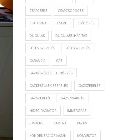
CSAPCSERE
CSAPCSÖPÖGÉS
CSATORNA
CSERE
CSŐTÖRÉS
DUGULÁS
DUGULÁSELHÁRÍTÁS
FÜTÉS SZERELÉS
FŰTÉSSZERELÉS
GARANCIA
GÁZ
GÁZKÉSZÜLÉK ELLENŐRZÉS
GÁZKÉSZÜLÉK SZERELÉS
GÁZSZERELÉS
GÁZSZERELŐ
GÁZSZIVÁRGÁS
HIDEG RADIÁTOR
IMMERGRAS
JUNKERS
KAMERA
KAZÁN
KONDENZÁCIÓS KAZÁN
KONVEKTOR