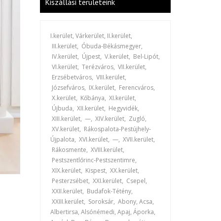
Kiszállási területeink
I.kerület, Várkerület, II.kerület,
III.kerület, Óbuda-Békásmegyer,
IV.kerület, Újpest, V.kerület, Bel-Lipót,
VI.kerület, Terézváros, VII.kerület,
Erzsébetváros, VIII.kerület,
Józsefváros, IX.kerület, Ferencváros,
X.kerület, Kőbánya, XI.kerület,
Újbuda, XII.kerület, Hegyvidék,
XIII.kerület, —, XIV.kerület, Zugló,
XV.kerület, Rákospalota-Pestújhely-
Újpalota, XVI.kerület, —, XVII.kerület,
Rákosmente, XVIII.kerület,
Pestszentlőrinc-Pestszentimre,
XIX.kerület, Kispest, XX.kerület,
Pesterzsébet, XXI.kerület, Csepel,
XXII.kerület, Budafok-Tétény,
XXIII.kerület, Soroksár, Abony, Acsa,
Albertirsa, Alsónémedi, Apaj, Áporka,