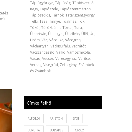
Tápiógyörgye, Tápióság, Tápiószecső
nagy, Tápiószele, Tápiószentmárton,
tetés
Tápiószőlős, Tárnok, Tatárszentgyörgy,
szú
Telki, Tésa, Tinnye, Tóalmás, Tök,
Tököl, Törökbálint, Törtel, Tura,
Újhartyán, Újlengyel, Újszilvás, Üllő, Úri,
Üröm, Vác, Vácduka, Vácegres,
Váchartyán, Váckisújfalu, Vácrátót,
Vácszentlászló, Valkó, Vámosmikola,
Vasad, Vecsés, Veresegyház, Verőce,
Verseg, Visegrád, Zebegény, Zsámbék
és Zsámbok
Címke felhő
ALFÖLDI
ARISTON
BAXI
BERETTA
BUDAPEST
CIRKÓ