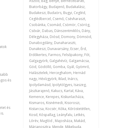
Aszód, Bag, Bénye, Bernecebaráti,
Biatorbágy, Budajenő, Budakalász,
Budakeszi, Budaörs, Bugyi, Cegléd,
Ceglédbercel, Csemő, Csévharaszt,
Csobánka, Csomád, Csömör, Csörög,
Csővár, Dabas, Dánszentmiklós, Dány,
Délegyháza, Diósd, Domony, Dömsöd,
Dunabogdány, Dunaharaszti,
atok
Dunakeszi, Dunavarsány, Ecser, Érd,
Erdőkertes, Farmos, Felsőpakony, Fót,
Galgagyörk, Galgahévíz, Galgamácsa,
Göd, Gödöllő, Gomba, Gyál, Gyömrő,
Halásztelek, Herceghalom, Hernád
usabb
nagy, Hévízgyörk, Iklad, Inárcs,
ágos és
Ipolydamásd, Ipolytölgyes, Isaszeg,
Jászkarajenő, Kakucs, Kartal, Káva,
Kemence, Kerepes, Kiskunlacháza,
Kismaros, Kisnémedi, Kisoroszi,
etet és
Kistarcsa, Kocsér, Kóka, Kőröstetétlen,
is.
Kosd, Kóspallag, Leányfalu, Letkés,
Lórév, Maglód , Majosháza, Makád,
Márianosztra, Mende, Mikebuda,