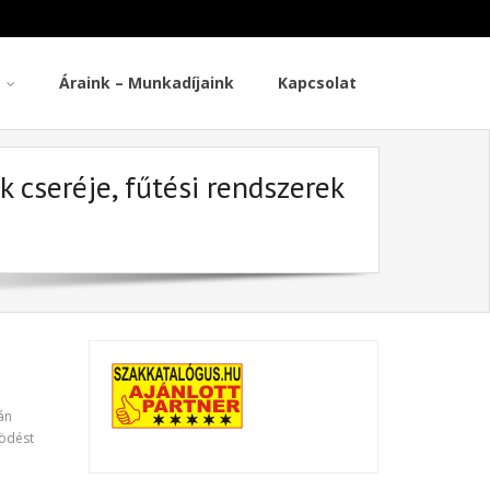
Áraink – Munkadíjaink
Kapcsolat
 cseréje, fűtési rendszerek
án
ködést