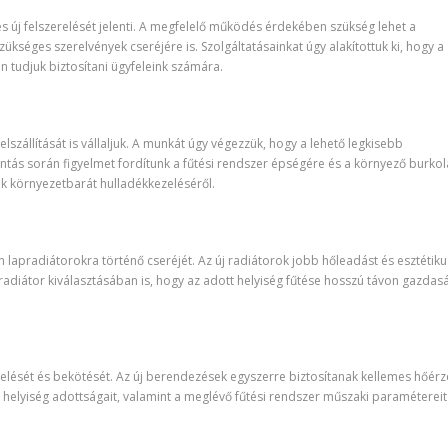
és új felszerelését jelenti. A megfelelő működés érdekében szükség lehet a
kséges szerelvények cseréjére is. Szolgáltatásainkat úgy alakítottuk ki, hogy a
tudjuk biztosítani ügyfeleink számára.
lszállítását is vállaljuk. A munkát úgy végezzük, hogy a lehető legkisebb
ntás során figyelmet fordítunk a fűtési rendszer épségére és a környező burkol
k környezetbarát hulladékkezeléséről.
n lapradiátorokra történő cseréjét. Az új radiátorok jobb hőleadást és esztétik
 radiátor kiválasztásában is, hogy az adott helyiség fűtése hosszú távon gazdas
elését és bekötését. Az új berendezések egyszerre biztosítanak kellemes hőérz
 helyiség adottságait, valamint a meglévő fűtési rendszer műszaki paramétereit 