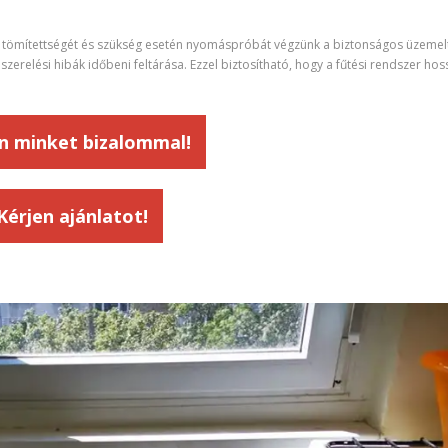
ok tömítettségét és szükség esetén nyomáspróbát végzünk a biztonságos üzemel
szerelési hibák időbeni feltárása. Ezzel biztosítható, hogy a fűtési rendszer hos
n minket bizalommal!
Kérjen ajánlatot!