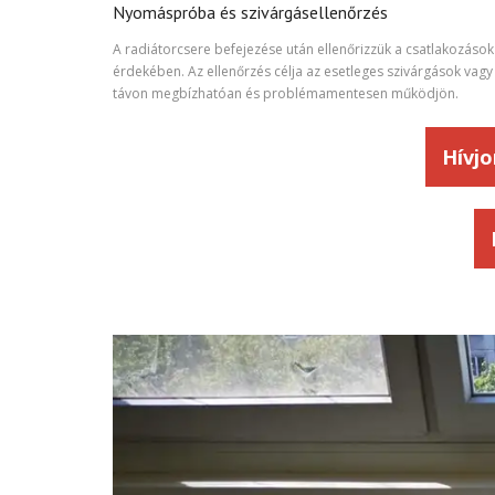
Nyomáspróba és szivárgásellenőrzés
A radiátorcsere befejezése után ellenőrizzük a csatlakozás
érdekében. Az ellenőrzés célja az esetleges szivárgások vagy 
távon megbízhatóan és problémamentesen működjön.
Hívjo