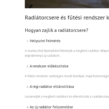
Radiátorcsere és fűtési rendszer 
Hogyan zajlik a radiátorcsere?
Helyszíni felmérés
A munka első lépéseként felmérjük a meglévő radiátor állapotá
teljesítményű új radiátort.
A rendszer előkészítése
A fűtési rendszer szükséges részét leürítjük, majd biztonságo
A régi radiátor eltávolítása
Leszereljük a meglévő radiátort és ellenőrizzük a csatlakozás
Az új radiátor felszerelése