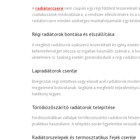
A
radiátorcsere
nem csupán egy régi fűtőtest leszerelését 
csatlakozások módosítására, a rendszer ellenőrzésére és a szü
radiátorcsere minden szükséges munkafolyamatát egy kézben 
Régi radiátorok bontása és elszállítása
A meglévő radiátorok szakszerű leszerelését és igény esetén e
kellemetlenséget okozza az ingatlan használói számára. A bo
védelmére is. Szükség esetén gondoskodunk a régi radiátoro
Lapradiátorok cseréje
Elvégezzük régi öntöttvas vagy elavult acél radiátorok moder
megjelenést biztosítanak. Segítünk a megfelelő teljesítményű
hatékony legyen.
Törölközőszárító radiátorok telepítése
Fürdőszobákban vállaljuk törölközőszárító radiátorok felszer
praktikus használatot. A telepítés során figyelembe vesszük a
Radiátorszelepek és termosztatikus fejek cseréje