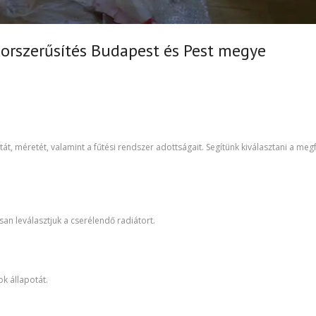
korszerűsítés Budapest és Pest megye
t, méretét, valamint a fűtési rendszer adottságait. Segítünk kiválasztani a megf
san leválasztjuk a cserélendő radiátort.
ok állapotát.