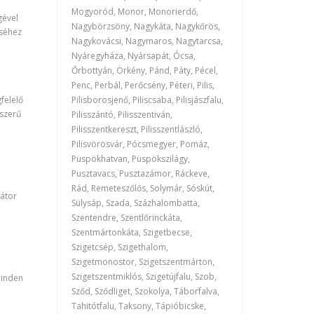
Mogyoród, Monor, Monorierdő,
gével
Nagybörzsöny, Nagykáta, Nagykőrös,
éséhez
Nagykovácsi, Nagymaros, Nagytarcsa,
Nyáregyháza, Nyársapát, Ócsa,
Őrbottyán, Örkény, Pánd, Páty, Pécel,
Penc, Perbál, Perőcsény, Péteri, Pilis,
felelő
Pilisborosjenő, Piliscsaba, Pilisjászfalu,
rszerű
Pilisszántó, Pilisszentiván,
Pilisszentkereszt, Pilisszentlászló,
Pilisvörösvár, Pócsmegyer, Pomáz,
Püspökhatvan, Püspökszilágy,
Pusztavacs, Pusztazámor, Ráckeve,
Rád, Remeteszőlős, Solymár, Sóskút,
iátor
Sülysáp, Szada, Százhalombatta,
Szentendre, Szentlőrinckáta,
Szentmártonkáta, Szigetbecse,
Szigetcsép, Szigethalom,
Szigetmonostor, Szigetszentmárton,
Szigetszentmiklós, Szigetújfalu, Szob,
minden
Sződ, Sződliget, Szokolya, Táborfalva,
Tahitótfalu, Taksony, Tápióbicske,