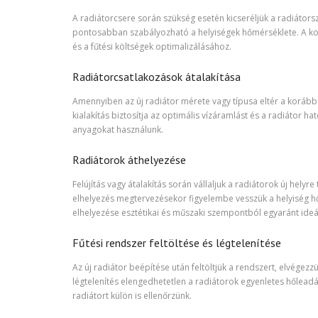
A radiátorcsere során szükség esetén kicseréljük a radiátorsz
pontosabban szabályozható a helyiségek hőmérséklete. A kor
és a fűtési költségek optimalizálásához.
Radiátorcsatlakozások átalakítása
Amennyiben az új radiátor mérete vagy típusa eltér a korább
kialakítás biztosítja az optimális vízáramlást és a radiátor
anyagokat használunk.
Radiátorok áthelyezése
Felújítás vagy átalakítás során vállaljuk a radiátorok új hely
elhelyezés megtervezésekor figyelembe vesszük a helyiség hőt
elhelyezése esztétikai és műszaki szempontból egyaránt ideál
Fűtési rendszer feltöltése és légtelenítése
Az új radiátor beépítése után feltöltjük a rendszert, elvégez
légtelenítés elengedhetetlen a radiátorok egyenletes hőle
radiátort külön is ellenőrzünk.