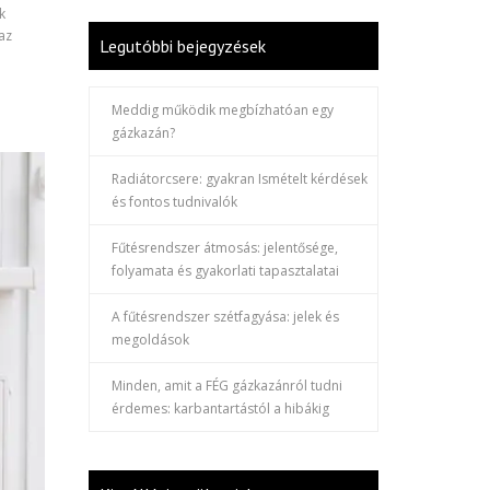
k
az
Legutóbbi bejegyzések
Meddig működik megbízhatóan egy
gázkazán?
Radiátorcsere: gyakran Ismételt kérdések
és fontos tudnivalók
Fűtésrendszer átmosás: jelentősége,
folyamata és gyakorlati tapasztalatai
A fűtésrendszer szétfagyása: jelek és
megoldások
Minden, amit a FÉG gázkazánról tudni
érdemes: karbantartástól a hibákig