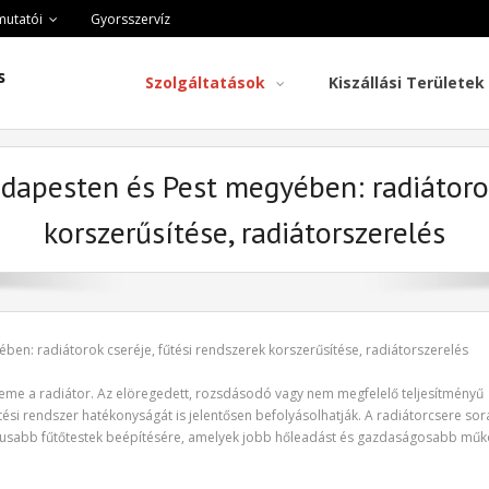
mutatói
Gyorsszervíz
s
Szolgáltatások
Kiszállási Területek
dapesten és Pest megyében: radiátorok
korszerűsítése, radiátorszerelés
en: radiátorok cseréje, fűtési rendszerek korszerűsítése, radiátorszerelés
eme a radiátor. Az elöregedett, rozsdásodó vagy nem megfelelő teljesítményű
ési rendszer hatékonyságát is jelentősen befolyásolhatják. A radiátorcsere sor
tikusabb fűtőtestek beépítésére, amelyek jobb hőleadást és gazdaságosabb mű