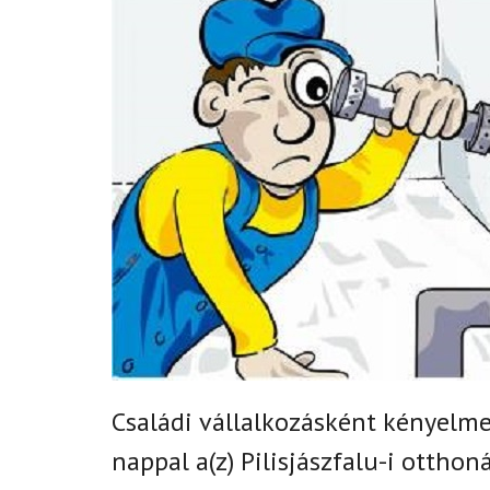
Családi vállalkozásként k
ényelmes
nappal
a(z)
Pilisjászfalu-i
otthoná