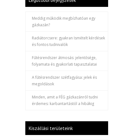
Legutóbbi bejegyzések
Meddig működik megbízhatóan egy
gázkazán?
Radiátorcsere: gyakran Ismételt kérdések
és fontos tudnivalók
Fűtésrendszer átmosás: jelentősége,
folyamata és gyakorlati tapasztalatai
A fűtésrendszer szétfagyása: jelek és
megoldások
Minden, amit a FÉG gázkazánról tudni
érdemes: karbantartástól a hibákig
Kiszállási területeink