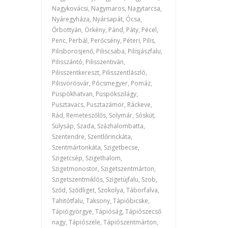
Nagykovácsi, Nagymaros, Nagytarcsa,
Nyáregyháza, Nyársapát, Ócsa,
Őrbottyán, Örkény, Pánd, Páty, Pécel,
Penc, Perbál, Perőcsény, Péteri, Pilis,
Pilisborosjenő, Piliscsaba, Pilisjászfalu,
Pilisszántó, Pilisszentiván,
Pilisszentkereszt, Pilisszentlászló,
Pilisvörösvár, Pócsmegyer, Pomáz,
Püspökhatvan, Püspökszilágy,
Pusztavacs, Pusztazámor, Ráckeve,
Rád, Remeteszőlős, Solymár, Sóskút,
Sülysáp, Szada, Százhalombatta,
Szentendre, Szentlőrinckáta,
Szentmártonkáta, Szigetbecse,
Szigetcsép, Szigethalom,
Szigetmonostor, Szigetszentmárton,
Szigetszentmiklós, Szigetújfalu, Szob,
Sződ, Sződliget, Szokolya, Táborfalva,
Tahitótfalu, Taksony, Tápióbicske,
Tápiógyörgye, Tápióság, Tápiószecső
nagy, Tápiószele, Tápiószentmárton,