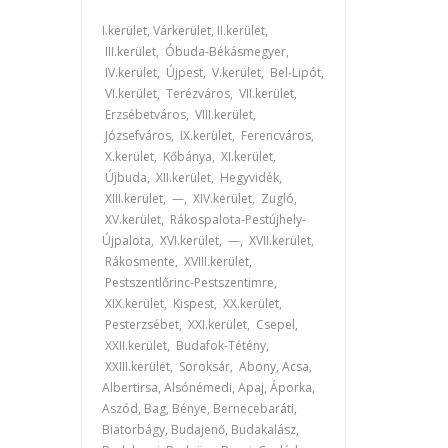
I.kerület, Várkerület, II.kerület,
III.kerület, Óbuda-Békásmegyer,
IV.kerület, Újpest, V.kerület, Bel-Lipót,
VI.kerület, Terézváros, VII.kerület,
Erzsébetváros, VIII.kerület,
Józsefváros, IX.kerület, Ferencváros,
X.kerület, Kőbánya, XI.kerület,
Újbuda, XII.kerület, Hegyvidék,
XIII.kerület, —, XIV.kerület, Zugló,
XV.kerület, Rákospalota-Pestújhely-
Újpalota, XVI.kerület, —, XVII.kerület,
Rákosmente, XVIII.kerület,
Pestszentlőrinc-Pestszentimre,
XIX.kerület, Kispest, XX.kerület,
Pesterzsébet, XXI.kerület, Csepel,
XXII.kerület, Budafok-Tétény,
XXIII.kerület, Soroksár, Abony, Acsa,
Albertirsa, Alsónémedi, Apaj, Áporka,
Aszód, Bag, Bénye, Bernecebaráti,
Biatorbágy, Budajenő, Budakalász,