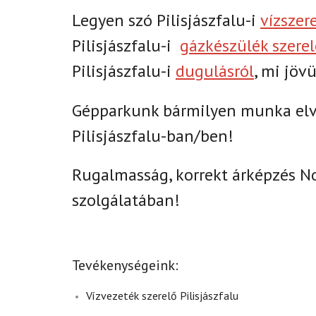
Legyen szó Pilisjászfalu-i
vízszer
Pilisjászfalu-i
gázkészülék szerel
Pilisjászfalu-i
dugulásról
, mi jöv
Gépparkunk bármilyen munka elvé
Pilisjászfalu-ban/ben!
Rugalmasság, korrekt árképzés N
szolgálatában!
Tevékenységeink:
Vízvezeték szerelő Pilisjászfalu