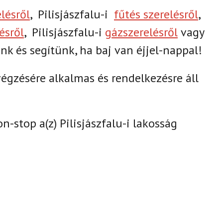
elésről
,
Pilisjászfalu-i
fűtés szerelésről
,
ésről
,
Pilisjászfalu-i
gázszerelésről
vagy
ünk és segítünk, ha baj van éjjel-nappal!
gzésére alkalmas és rendelkezésre áll
on-stop a(z)
Pilisjászfalu-i lakosság