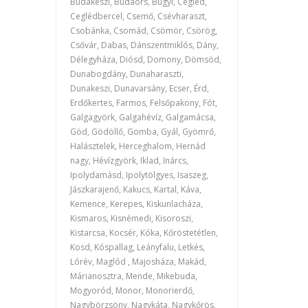
Budakeszi, Budaörs, Bugyi, Cegléd,
Ceglédbercel, Csemő, Csévharaszt,
Csobánka, Csomád, Csömör, Csörög,
Csővár, Dabas, Dánszentmiklós, Dány,
Délegyháza, Diósd, Domony, Dömsöd,
Dunabogdány, Dunaharaszti,
Dunakeszi, Dunavarsány, Ecser, Érd,
Erdőkertes, Farmos, Felsőpakony, Fót,
Galgagyörk, Galgahévíz, Galgamácsa,
Göd, Gödöllő, Gomba, Gyál, Gyömrő,
Halásztelek, Herceghalom, Hernád
nagy, Hévízgyörk, Iklad, Inárcs,
Ipolydamásd, Ipolytölgyes, Isaszeg,
Jászkarajenő, Kakucs, Kartal, Káva,
Kemence, Kerepes, Kiskunlacháza,
Kismaros, Kisnémedi, Kisoroszi,
Kistarcsa, Kocsér, Kóka, Kőröstetétlen,
Kosd, Kóspallag, Leányfalu, Letkés,
Lórév, Maglód , Majosháza, Makád,
Márianosztra, Mende, Mikebuda,
Mogyoród, Monor, Monorierdő,
Nagybörzsöny, Nagykáta, Nagykőrös,