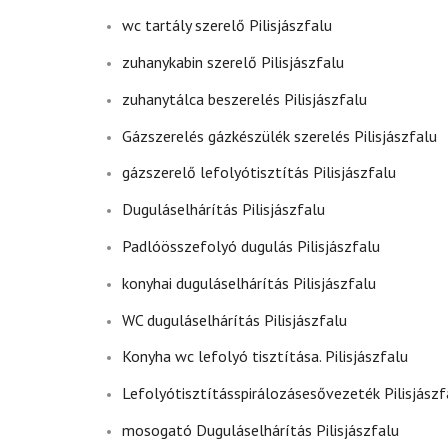
wc tartály szerelő Pilisjászfalu
zuhanykabin szerelő Pilisjászfalu
zuhanytálca beszerelés Pilisjászfalu
Gázszerelés gázkészülék szerelés Pilisjászfalu
gázszerelő lefolyótisztítás Pilisjászfalu
Duguláselhárítás Pilisjászfalu
Padlóösszefolyó dugulás Pilisjászfalu
konyhai duguláselhárítás Pilisjászfalu
WC duguláselhárítás Pilisjászfalu
Konyha wc lefolyó tisztítása. Pilisjászfalu
Lefolyótisztításspirálozásesővezeték Pilisjászf
mosogató Duguláselhárítás Pilisjászfalu