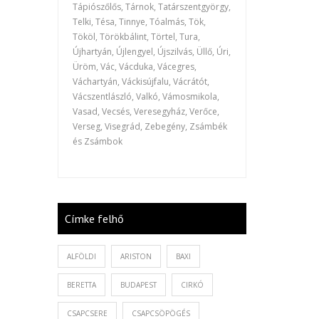
Tápiószőlős, Tárnok, Tatárszentgyörgy,
Telki, Tésa, Tinnye, Tóalmás, Tök,
Tököl, Törökbálint, Törtel, Tura,
Újhartyán, Újlengyel, Újszilvás, Üllő, Úri,
Üröm, Vác, Vácduka, Vácegres,
Váchartyán, Váckisújfalu, Vácrátót,
Vácszentlászló, Valkó, Vámosmikola,
Vasad, Vecsés, Veresegyház, Verőce,
Verseg, Visegrád, Zebegény, Zsámbék
és Zsámbok
Címke felhő
ALFÖLDI
ARISTON
BAXI
BERETTA
BUDAPEST
CIRKÓ
CSAPCSERE
CSAPCSÖPÖGÉS