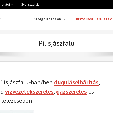
mutatói
Gyorsszervíz
s
Szolgáltatások
Kiszállási Területek
Pilisjászfalu
ilisjászfalu-ban/ben
duguláselhárítás
,
éb
vízvezetékszerelés
,
gázszerelés
és
telezésében