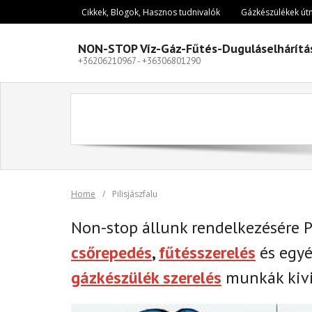
Skip
Cikkek, Blogok, Hasznos tudnivalók
Gázkészülékek út
to
content
NON-STOP Víz-Gáz-Fűtés-Duguláselhárítá
+36206210967 - +36306801290
Home
/
Pilisjászfalu
Non-stop állunk rendelkezésére P
csőrepedés
,
fűtésszerelés
és egy
gázkészülék szerelés
munkák kivi