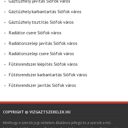
Gáztűzhely javítás Siófok város
Gáztűzhely karbantartás Siófok város
Gáztűzhely tisztítás Siófok város
Radiátor csere Siófok város
Radiátorszelep javítás Siófok város
Radiátorszelep csere Siófok város
Fűtésrendszer kiépítés Siófok város
Fűtésrendszer karbantartás Siófok város
Fűtésrendszer javítás Siófok város
COPYRIGHT © VIZGAZTSZERELEK.HU
Minthogy a szerzői jogi védelem általános jellegű és a szerzőt a mű