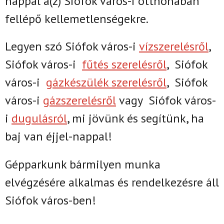
nappal
a(z)
Siófok város-i
otthonában
fellépő kellemetlenségekre.
Legyen szó Siófok város-i
vízszerelésről
,
Siófok város-i
fűtés szerelésről
,
Siófok
város-i
gázkészülék szerelésről
,
Siófok
város-i
gázszerelésről
vagy
Siófok város-
i
dugulásról
, mi jövünk és segítünk, ha
baj van éjjel-nappal!
Gépparkunk bármilyen munka
elvégzésére alkalmas és rendelkezésre áll
Siófok város-ben!