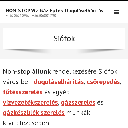
Skip
to
NON-STOP Víz-Gáz-Fűtés-Duguláselhárítás
content
+36206210967 - +36306801290
Siófok
Non-stop állunk rendelkezésére Siófok
város-ben
duguláselhárítás
,
csőrepedés
,
fűtésszerelés
és egyéb
vízvezetékszerelés
,
gázszerelés
és
gázkészülék szerelés
munkák
kivitelezésében