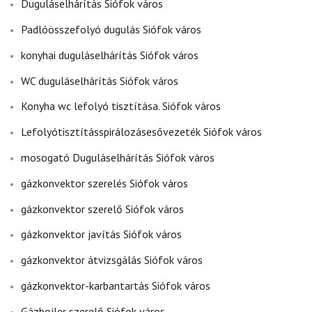
Duguláselhárítás Siófok város
Padlóösszefolyó dugulás Siófok város
konyhai duguláselhárítás Siófok város
WC duguláselhárítás Siófok város
Konyha wc lefolyó tisztítása. Siófok város
Lefolyótisztításspirálozásesővezeték Siófok város
mosogató Duguláselhárítás Siófok város
gázkonvektor szerelés Siófok város
gázkonvektor szerelő Siófok város
gázkonvektor javítás Siófok város
gázkonvektor átvizsgálás Siófok város
gázkonvektor-karbantartás Siófok város
Gázbojler szerelő Siófok város