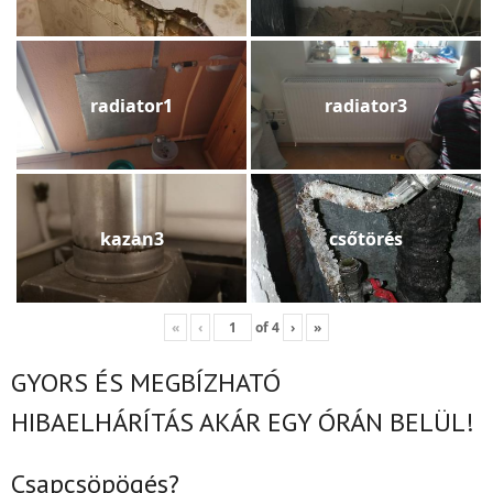
radiator1
radiator3
kazan3
csőtörés
«
‹
of
4
›
»
GYORS ÉS MEGBÍZHATÓ
HIBAELHÁRÍTÁS
AKÁR EGY ÓRÁN BELÜL!
Csapcsöpögés?