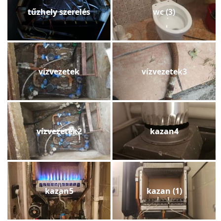
tűzhely szerelés
wc (3)
vízvezetek
vízvezetek3
vízvezetek2
kazan4
kazan5
kazan (1)