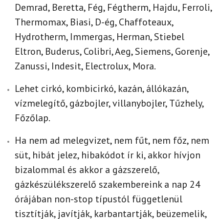
Demrad, Beretta, Fég, Fégtherm,
Hajdu, Ferroli,
Thermomax, Biasi,
D-ég, Chaffoteaux,
Hydrotherm,
Immergas, Herman, Stiebel
Eltron, Buderus, Colibri, Aeg,
Siemens, Gorenje,
Zanussi,
Indesit, Electrolux, Mora.
Lehet cirkó, kombicirkó, kazán,
állókazán,
vízmelegítő,
gázbojler, villanybojler,
Tűzhely,
Főzőlap.
Ha nem ad melegvizet, nem fűt, nem főz, nem
süt, hibát jelez, hibakódot ír ki, akkor hívjon
bizalommal és akkor a gázszerelő,
gázkészülékszerelő szakembereink a nap 24
órájában non-stop típustól függetlenül
tisztítják, javítják, karbantartják, beüzemelik,