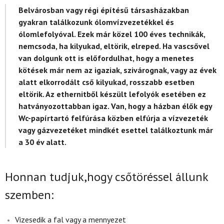
Belvárosban vagy régi építésű társasházakban
gyakran találkozunk ólomvízvezetékkel és
ólomlefolyóval. Ezek már közel 100 éves technikák,
nemcsoda, ha kilyukad, eltörik, elreped. Ha vascsővel
van dolgunk ott is előfordulhat, hogy a menetes
kötések már nem az igaziak, szivárognak, vagy az évek
alatt elkorrodált cső kilyukad, rosszabb esetben
eltörik. Az ethernitből készült lefolyók esetében ez
hatványozottabban igaz. Van, hogy a házban élők egy
Wc-papírtartó felfúrása közben elfúrja a vízvezeték
vagy gázvezetéket mindkét esettel találkoztunk már
a 30 év alatt.
Honnan tudjuk,hogy csőtöréssel állunk
szemben:
Vizesedik a fal vagy a mennyezet