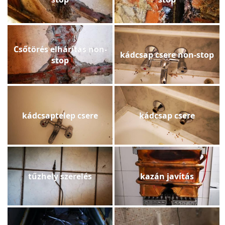
Csőtörés elhárítás non-
kádcsap csere non-stop
stop
kádcsaptelep csere
kádcsap csere
tűzhely szerelés
kazán javítás