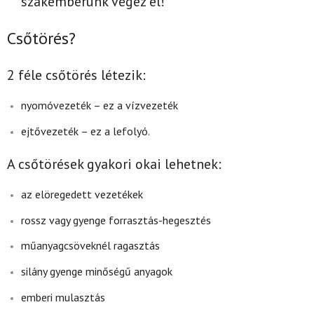
szakemberünk végez el!
Csőtörés?
2 féle csőtörés létezik:
nyomóvezeték – ez a vízvezeték
ejtővezeték – ez a lefolyó.
A csőtörések gyakori okai lehetnek:
az elöregedett vezetékek
rossz vagy gyenge forrasztás-hegesztés
műanyagcsöveknél ragasztás
silány gyenge minőségű anyagok
emberi mulasztás