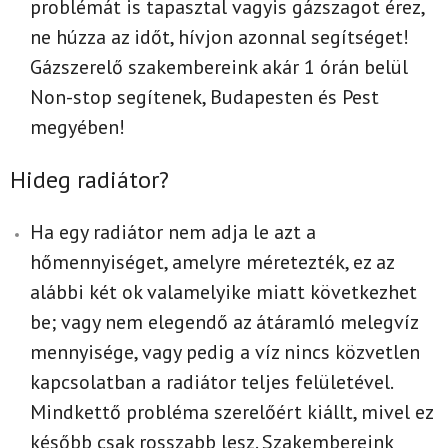
problémát is tapasztal vagyis gázszagot érez,
ne húzza az időt, hívjon azonnal segítséget!
Gázszerelő szakembereink akár 1 órán belül
Non-stop segítenek, Budapesten és Pest
megyében!
Hideg radiátor?
Ha egy radiátor nem adja le azt a
hőmennyiséget, amelyre méretezték, ez az
alábbi két ok valamelyike miatt következhet
be; vagy nem elegendő az átáramló melegvíz
mennyisége, vagy pedig a víz nincs közvetlen
kapcsolatban a radiátor teljes felületével.
Mindkettő probléma szerelőért kiállt, mivel ez
később csak rosszabb lesz. Szakembereink