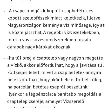
-A csapcsöpögés kikopott csapbetétek és
kopott szelepfészek miatt keletkezik, illetve
Magyarországon kemény a víz minősége, így az
is közre játszhat. A régebbi vízvezetékekben,
mint a vas csöves rendszerekben rozsda
darabok nagy károkat okoznak!
-ha túl öreg a csaptelep vagy nagyon megette
a vízkő, akkor előfordulhat, hogy a javítása túl
költséges lehet. mivel a csap betétek annyira
bele szorulnak, hogy akár bele is törhet főleg,
ha porcelán betétes csapról beszélünk.
Ilyenkor a légpénztárca barátabb megoldás a
csaptelep cseréje, amelyet Vízszerelő