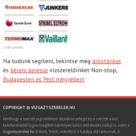
církó javítás
Ha tudunk segíteni, tekintse meg
árlistánkat
és
kérem keresse
vízszerelőinket Non-stop,
Budapesten és Pest megyében!
COPYRIGHT © VIZGAZTSZERELEK.HU
Minthogy a szerzői jogi védelem általános jellegű és a szerzőt a mű
keletkezésétől fogva megilleti bármilyen külön intézkedés nélkül is, ezért a
vizgaztszerelek.hu
(írások, fotók, videók) is a hatálya alá tartoznak. A