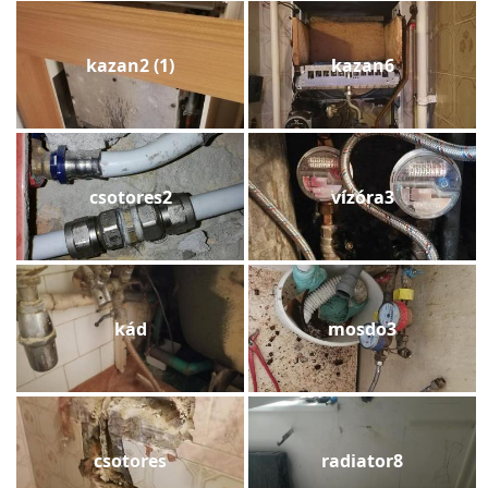
kazan2 (1)
kazan6
csotores2
vízóra3
kád
mosdo3
csotores
radiator8