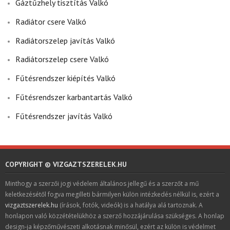
Gáztűzhely tisztítás Valkó
Radiátor csere Valkó
Radiátorszelep javítás Valkó
Radiátorszelep csere Valkó
Fűtésrendszer kiépítés Valkó
Fűtésrendszer karbantartás Valkó
Fűtésrendszer javítás Valkó
COPYRIGHT © VIZGAZTSZERELEK.HU
Minthogy a szerzői jogi védelem általános jellegű és a szerzőt a mű
keletkezésétől fogva megilleti bármilyen külön intézkedés nélkül is, ezért a
vizgaztszerelek.hu
(írások, fotók, videók) is a hatálya alá tartoznak. A
honlapon való közzétételükhöz a szerző hozzájárulása szükséges. A honlap
design-ja képzőművészeti alkotásnak minősül, ezért az külön is védelmet