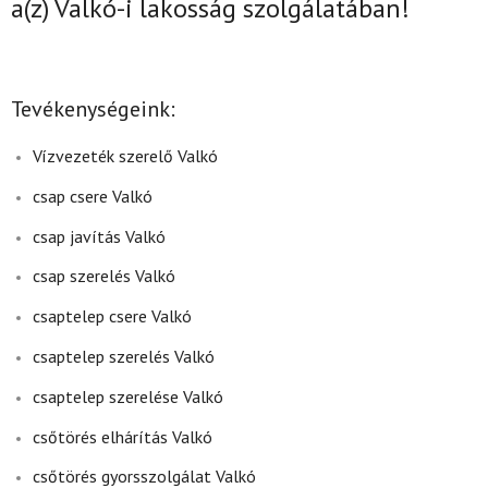
a(z)
Valkó-i lakosság szolgálatában!
Tevékenységeink:
Vízvezeték szerelő Valkó
csap csere Valkó
csap javítás Valkó
csap szerelés Valkó
csaptelep csere Valkó
csaptelep szerelés Valkó
csaptelep szerelése Valkó
csőtörés elhárítás Valkó
csőtörés gyorsszolgálat Valkó