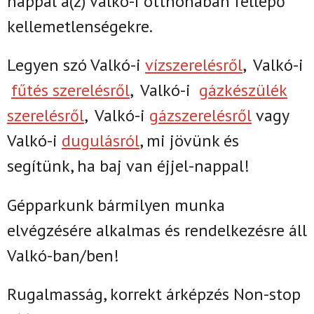
nappal
a(z)
Valkó-i
otthonában fellépő
kellemetlenségekre.
Legyen szó Valkó-i
vízszerelésről
,
Valkó-i
fűtés szerelésről
,
Valkó-i
gázkészülék
szerelésről
,
Valkó-i
gázszerelésről
vagy
Valkó-i
dugulásról
, mi jövünk és
segítünk, ha baj van éjjel-nappal!
Gépparkunk bármilyen munka
elvégzésére alkalmas és rendelkezésre áll
Valkó-ban/ben!
Rugalmasság, korrekt árképzés Non-stop