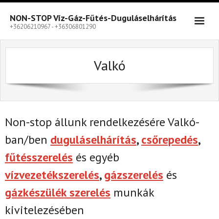
Skip
to
NON-STOP Víz-Gáz-Fűtés-Duguláselhárítás
content
+36206210967 - +36306801290
Valkó
Non-stop állunk rendelkezésére Valkó-
ban/ben
duguláselhárítás
,
csőrepedés
,
fűtésszerelés
és egyéb
vízvezetékszerelés
,
gázszerelés
és
gázkészülék szerelés
munkák
kivitelezésében