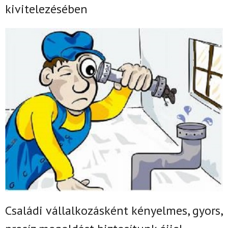
kivitelezésében
Családi vállalkozásként k
ényelmes, gyors,