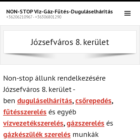
Skip
to
NON-STOP Víz-Gáz-Fűtés-Duguláselhárítás
content
+36206210967 - +36306801290
Józsefváros 8. kerület
Non-stop állunk rendelkezésére
Józsefváros 8. kerület -
ben
duguláselhárítás
,
csőrepedés
,
fűtésszerelés
és egyéb
vízvezetékszerelés
,
gázszerelés
és
gázkészülék szerelés
munkák