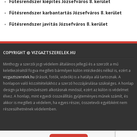
Fűtésrendszer kiépítés Józsefváros 8. kerület
Fűtésrendszer karbantartás Józsefváros 8. kerület
Fűtésrendszer javítás Józsefváros 8. kerület
COPYRIGHT © VIZGAZTSZERELEK.HU
Minthogy a szerzői jogi védelem általános jellegű és a szerzőt a mű
keletkezésétől fogva megilleti bármilyen külön intézkedés nélkül is, ezért a
vizgaztszerelek.hu
(írások, fotók, videók) is a hatálya alá tartoznak. A
honlapon való közzétételükhöz a szerző hozzájárulása szükséges. A honlap
design-ja képzőművészeti alkotásnak minősül, ezért az külön is védelmet
élvez. A honlap, mint egyedi összeállítás gyűjteményes műnek számít, és
akkor is megilleti a védelem, ha egyes részei, összetevői egyébként nem
részesülhetnének védelemben.