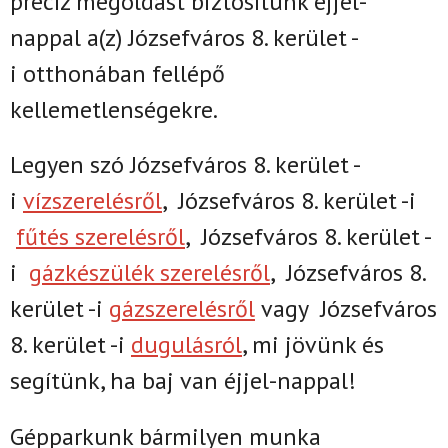
precíz megoldást biztosítunk
éjjel-
nappal
a(z)
Józsefváros 8. kerület -
i
otthonában fellépő
kellemetlenségekre.
Legyen szó Józsefváros 8. kerület -
i
vízszerelésről
,
Józsefváros 8. kerület -i
fűtés szerelésről
,
Józsefváros 8. kerület -
i
gázkészülék szerelésről
,
Józsefváros 8.
kerület -i
gázszerelésről
vagy
Józsefváros
8. kerület -i
dugulásról
, mi jövünk és
segítünk, ha baj van éjjel-nappal!
Gépparkunk bármilyen munka