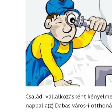
Családi vállalkozásként k
ényelmes
nappal
a(z)
Dabas város-i
otthoná