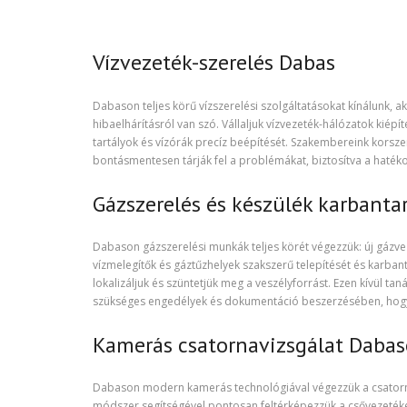
Vízvezeték-szerelés Dabas
Dabason teljes körű vízszerelési szolgáltatásokat kínálunk, a
hibaelhárításról van szó. Vállaljuk vízvezeték-hálózatok kié
tartályok és vízórák precíz beépítését. Szakembereink kors
bontásmentesen tárják fel a problémákat, biztosítva a hatékon
Gázszerelés és készülék karbanta
Dabason gázszerelési munkák teljes körét végezzük: új gázvez
vízmelegítők és gáztűzhelyek szakszerű telepítését és karban
lokalizáljuk és szüntetjük meg a veszélyforrást. Ezen kívül t
szükséges engedélyek és dokumentáció beszerzésében, hogy 
Kamerás csatornavizsgálat Daba
Dabason modern kamerás technológiával végezzük a csatornar
módszer segítségével pontosan feltérképezzük a csővezetéke