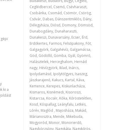
Budakeszi, Budaörs, Bugyi, Cegléd,
Ceglédbercel, Csemő, Csévharaszt,
Csobánka, Csomád, Csömör, Csörög,
Csővár, Dabas, Dánszentmiklós, Dány,
Délegyháza, Diósd, Domony, Dömsöd,
Dunabogdány, Dunaharaszti,
Dunakeszi, Dunavarsány, Ecser, Érd,
 gépi
Erdőkertes, Farmos, Felsőpakony, Fót,
Galgagyörk, Galgahévíz, Galgamácsa,
Göd, Gödöllő, Gomba, Gyál, Gyömrő,
Halásztelek, Herceghalom, Hernád
nagy, Hévízgyörk, Iklad, Inárcs,
Ipolydamásd, Ipolytölgyes, Isaszeg,
Jászkarajenő, Kakucs, Kartal, Káva,
gy
Kemence, Kerepes, Kiskunlacháza,
k ki a
Kismaros, Kisnémedi, Kisoroszi,
goldást
Kistarcsa, Kocsér, Kóka, Kőröstetétlen,
Kosd, Kóspallag, Leányfalu, Letkés,
Lórév, Maglód , Majosháza, Makád,
Márianosztra, Mende, Mikebuda,
Mogyoród, Monor, Monorierdő,
Nagybörzsöny, Nagykáta, Nagykőrös,