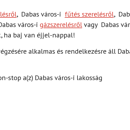
lésről
,
Dabas város-i
fűtés szerelésről
,
Dab
abas város-i
gázszerelésről
vagy
Dabas vár
, ha baj van éjjel-nappal!
gzésére alkalmas és rendelkezésre áll Dab
on-stop a(z)
Dabas város-i lakosság