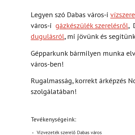
Legyen szó Dabas város-i
vízszere
város-i
gázkészülék szerelésről
,
D
dugulásról
, mi jövünk és segítünk
Gépparkunk bármilyen munka elvé
város-ben!
Rugalmasság, korrekt árképzés N
szolgálatában!
Tevékenységeink:
Vízvezeték szerelő Dabas város