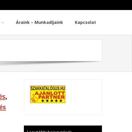
Áraink – Munkadíjaink
Kapcsolat
és
,
és