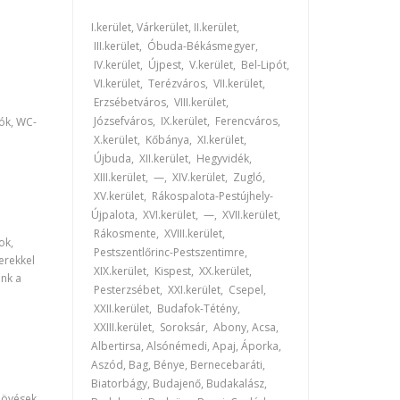
I.kerület, Várkerület, II.kerület,
III.kerület, Óbuda-Békásmegyer,
IV.kerület, Újpest, V.kerület, Bel-Lipót,
VI.kerület, Terézváros, VII.kerület,
Erzsébetváros, VIII.kerület,
Józsefváros, IX.kerület, Ferencváros,
zók, WC-
X.kerület, Kőbánya, XI.kerület,
Újbuda, XII.kerület, Hegyvidék,
XIII.kerület, —, XIV.kerület, Zugló,
XV.kerület, Rákospalota-Pestújhely-
Újpalota, XVI.kerület, —, XVII.kerület,
Rákosmente, XVIII.kerület,
ok,
Pestszentlőrinc-Pestszentimre,
erekkel
XIX.kerület, Kispest, XX.kerület,
ünk a
Pesterzsébet, XXI.kerület, Csepel,
XXII.kerület, Budafok-Tétény,
XXIII.kerület, Soroksár, Abony, Acsa,
Albertirsa, Alsónémedi, Apaj, Áporka,
Aszód, Bag, Bénye, Bernecebaráti,
Biatorbágy, Budajenő, Budakalász,
növések