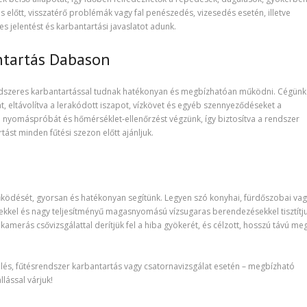
s előtt, visszatérő problémák vagy fal penészedés, vizesedés esetén, illetve
es jelentést és karbantartási javaslatot adunk.
antartás Dabason
endszeres karbantartással tudnak hatékonyan és megbízhatóan működni. Cégünk
t, eltávolítva a lerakódott iszapot, vízkövet és egyéb szennyeződéseket a
 nyomáspróbát és hőmérséklet-ellenőrzést végzünk, így biztosítva a rendszer
st minden fűtési szezon előtt ajánljuk.
ködését, gyorsan és hatékonyan segítünk. Legyen szó konyhai, fürdőszobai va
pekkel és nagy teljesítményű magasnyomású vízsugaras berendezésekkel tisztítju
amerás csővizsgálattal derítjük fel a hiba gyökerét, és célzott, hosszú távú me
elés, fűtésrendszer karbantartás vagy csatornavizsgálat esetén – megbízható
lással várjuk!