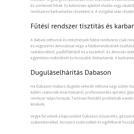
és szerkezeti hibák. Ez különösen ajánlott eladás vagy vásárlá
rendszeres karbantartás részeként is. A vizsgálat után részlet
Fűtési rendszer tisztítás és karb
A dabasi otthonok és intézmények fűtési rendszerei csak r
és vegyszeres átmosással végzi a fűtőberendezések tisztításá
radiátorokból, padlófűtésből és a kazánból. Az átmosás után
egyenletes működését és hosszabb élettartamát. A karbantartá
Duguláselhárítás Dabason
Ha Dabason makacs dugulás nehezíti otthona vagy üzlete mű
kültéri csatornák elzáródásáról, professzionális spirálos gé
rendszer teljes hosszát. Tartósan fennálló problémák esetén k
kínálunk.
Vegye fel velünk a kapcsolatot Dabason vízszerelés, gázszer
szakemberekkel, korszerű eszközökkel és ügyfélbarát hozzáál