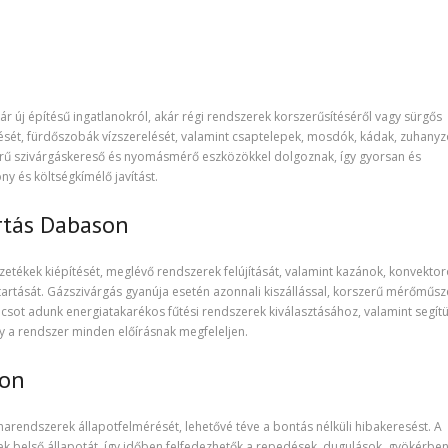
kár új építésű ingatlanokról, akár régi rendszerek korszerűsítéséről vagy sürgős
pítését, fürdőszobák vízszerelését, valamint csaptelepek, mosdók, kádak, zuhany
zerű szivárgáskereső és nyomásmérő eszközökkel dolgoznak, így gyorsan és
y és költségkímélő javítást.
rtás Dabason
etékek kiépítését, meglévő rendszerek felújítását, valamint kazánok, konvektor
tartását. Gázszivárgás gyanúja esetén azonnali kiszállással, korszerű mérőműsz
anácsot adunk energiatakarékos fűtési rendszerek kiválasztásához, valamint segít
a rendszer minden előírásnak megfeleljen.
son
endszerek állapotfelmérését, lehetővé téve a bontás nélküli hibakeresést. A
k belső állapotát, így időben felfedezhetők a repedések, dugulások, gyökérbe