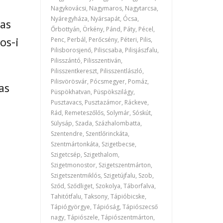
Nagykovácsi, Nagymaros, Nagytarcsa,
Nyáregyháza, Nyársapát, Ócsa,
as
Őrbottyán, Örkény, Pánd, Páty, Pécel,
os-i
Penc, Perbál, Perőcsény, Péteri, Pilis,
Pilisborosjenő, Piliscsaba, Pilisjászfalu,
Pilisszántó, Pilisszentiván,
Pilisszentkereszt, Pilisszentlászló,
Pilisvörösvár, Pócsmegyer, Pomáz,
as
Püspökhatvan, Püspökszilágy,
Pusztavacs, Pusztazámor, Ráckeve,
Rád, Remeteszőlős, Solymár, Sóskút,
Sülysáp, Szada, Százhalombatta,
Szentendre, Szentlőrinckáta,
Szentmártonkáta, Szigetbecse,
Szigetcsép, Szigethalom,
Szigetmonostor, Szigetszentmárton,
Szigetszentmiklós, Szigetújfalu, Szob,
Sződ, Sződliget, Szokolya, Táborfalva,
Tahitótfalu, Taksony, Tápióbicske,
Tápiógyörgye, Tápióság, Tápiószecső
nagy, Tápiószele, Tápiószentmárton,