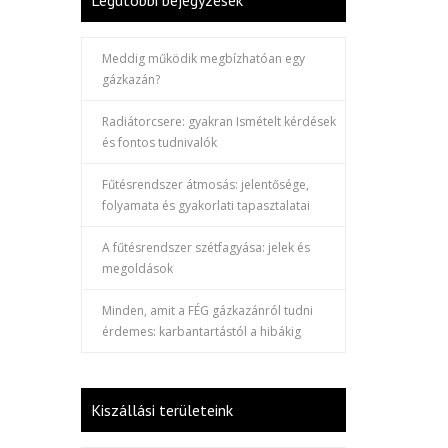
Legutóbbi bejegyzések
Meddig működik megbízhatóan egy
gázkazán?
Radiátorcsere: gyakran Ismételt kérdések
és fontos tudnivalók
Fűtésrendszer átmosás: jelentősége,
folyamata és gyakorlati tapasztalatai
A fűtésrendszer szétfagyása: jelek és
megoldások
Minden, amit a FÉG gázkazánról tudni
érdemes: karbantartástól a hibákig
Kiszállási területeink