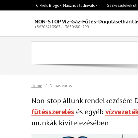
Skip
Cikkek, Blogok, Hasznos tudnivalók
Gázkészülékek út
to
content
NON-STOP Víz-Gáz-Fűtés-Duguláselhárítá
+36206210967 - +36306801290
Home
/
Dabas város
Non-stop állunk rendelkezésére 
fűtésszerelés
és egyéb
vízvezeté
munkák kivitelezésében