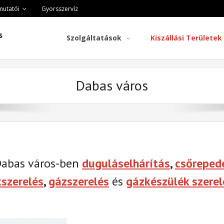
mutatói
Gyorsszervíz
s
Szolgáltatások
Kiszállási Területek
Dabas város
Dabas város-ben
duguláselhárítás
,
csőreped
kszerelés
,
gázszerelés
és
gázkészülék szerel