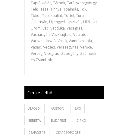
Tápiószőlős, Tárnok, Tatárszentgyörgy,
Telki, Tésa, Tinnye, Tóalmás, Tök,
Tököl, Törökbálint, Törtel, Tura,
Újhartyán, Újlengyel, Újszilvás, Üllő, Úri,
Üröm, Vác, Vácduka, Vácegres,
Váchartyán, Váckisújfalu, Vácrátót,
Vácszentlászló, Valkó, Vámosmikola,
Vasad, Vecsés, Veresegyház, Verőce,
Verseg, Visegrád, Zebegény, Zsámbék
és Zsámbok
Címke felhő
ALFÖLDI
ARISTON
BAXI
BERETTA
BUDAPEST
CIRKÓ
CSAPCSERE
CSAPCSÖPÖGÉS